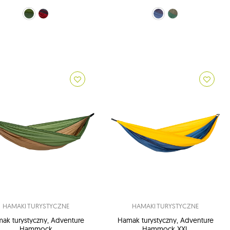
zielony (TMPRO2424)
Czerwony (TMPRO3407)
Granatowy (TMPROMAT06)
zielony (TMPROMAT24)
HAMAKI TURYSTYCZNE
HAMAKI TURYSTYCZNE
ak turystyczny, Adventure
Hamak turystyczny, Adventure
Hammock
Hammock XXL