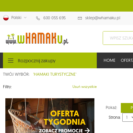
Polski
600 055 695
sklep@whamaku.pl
Rozpocznij zakupy
HOME
OFERT
TWÓJ WYBÓR:
'HAMAKI TURYSTYCZNE'
Filtry:
Usuń wszystkie
Pokaż:
P
Strona: