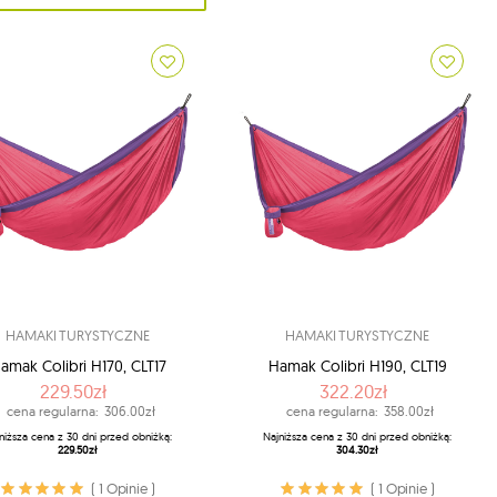
HAMAKI TURYSTYCZNE
HAMAKI TURYSTYCZNE
amak Colibri H170, CLT17
Hamak Colibri H190, CLT19
229.50zł
322.20zł
cena regularna:
306.00zł
cena regularna:
358.00zł
niższa cena z 30 dni przed obniżką:
Najniższa cena z 30 dni przed obniżką:
229.50zł
304.30zł
( 1 Opinie )
( 1 Opinie )