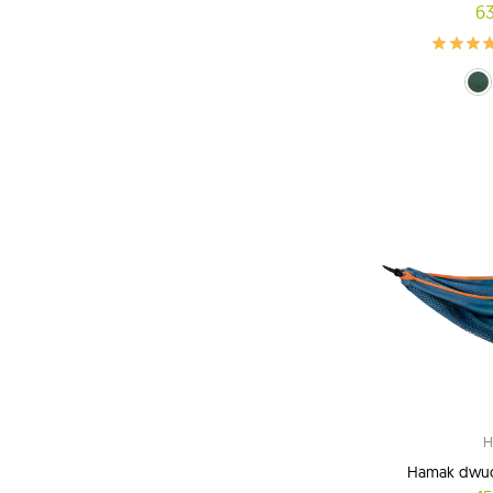
63
zielony 
Gran
po
H
Hamak dwu