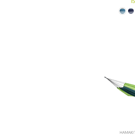
15
niebieski (MESH2-
Granatowy (M
piaskow
ró
HAMAKI 