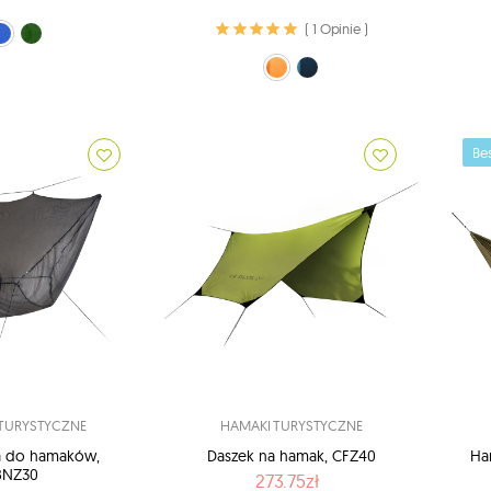
( 1 Opinie )
 (HCX-B01)
lony (HCX-G01)
pomarańczowy (22)
Granatowy (39)
Bes
TURYSTYCZNE
HAMAKI TURYSTYCZNE
ra do hamaków,
Daszek na hamak, CFZ40
Ha
BNZ30
273.75zł