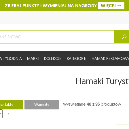
ZBIERAJ PUNKTY I WYMIENIAJ NA NAGRODY
WIĘCEJ
A TYGODNIA
MARKI
KOLEKCJE
KATEGORIE
HAMAK REKLAMOW
Hamaki Turys
Wyświetlane
48 z 95
produktów
rodukty
Warianty