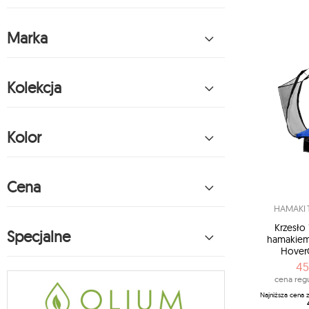
Marka
Kolekcja
Kolor
Cena
HAMAKI 
Krzesło
Specjalne
hamakiem
Hover
45
cena regu
Najniższa cena 