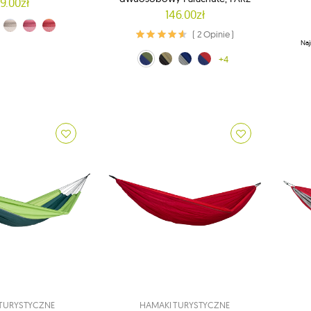
9.00zł
146.00zł
40)
ESH2-42)
y (MESH2-44)
żowy (MESH2-45)
Czerwony (MESH2-46)
( 2 Opinie )
Naj
zielono-niebieski (PAR21)
brązowo-czarny (PAR22)
niebiesko-brązowy (PAR24)
czerwono-niebieski (PAR25)
+4
Brą
TURYSTYCZNE
HAMAKI TURYSTYCZNE