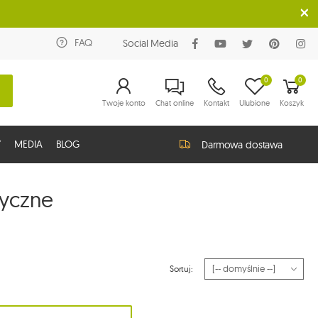
FAQ
Social Media
0
0
Twoje konto
Chat online
Kontakt
Ulubione
Koszyk
Y
MEDIA
BLOG
Darmowa dostawa
tyczne
Sortuj: