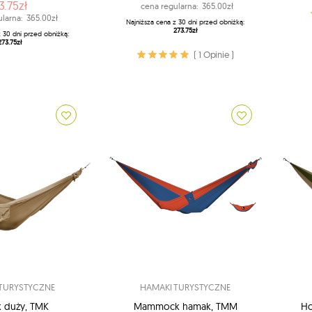
3.75zł
cena regularna:
365.00zł
larna:
365.00zł
Najniższa cena z 30 dni przed obniżką:
273.75zł
z 30 dni przed obniżką:
Brą
273.75zł
( 1 Opinie )
TURYSTYCZNE
HAMAKI TURYSTYCZNE
 duży, TMK
Mammock hamak, TMM
Ho