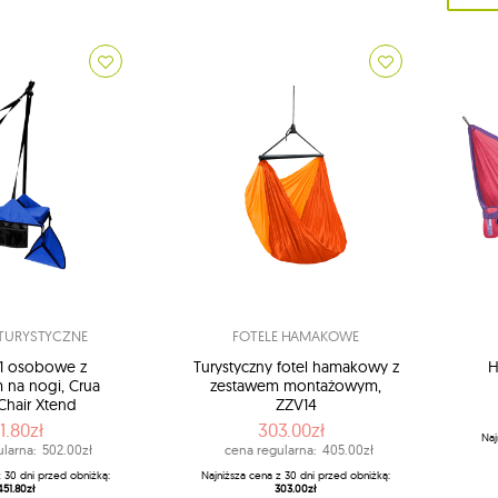
TURYSTYCZNE
FOTELE HAMAKOWE
 1 osobowe z
Turystyczny fotel hamakowy z
H
 na nogi, Crua
zestawem montażowym,
Chair Xtend
ZZV14
1.80zł
303.00zł
Naj
larna:
502.00zł
cena regularna:
405.00zł
z 30 dni przed obniżką:
Najniższa cena z 30 dni przed obniżką:
451.80zł
303.00zł