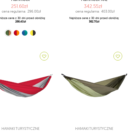
251.60zł
342.55zł
cena regularna:
296.00zł
cena regularna:
403.00zł
niższa cena z 30 dni przed obniżką:
Najniższa cena z 30 dni przed obniżką:
266.40zł
362.70zł
zowy (Coyote)
pomarańczowy (Fire)
niebieski (Ice-blue)
czarny (Yellowstone)
HAMAKI TURYSTYCZNE
HAMAKI TURYSTYCZNE