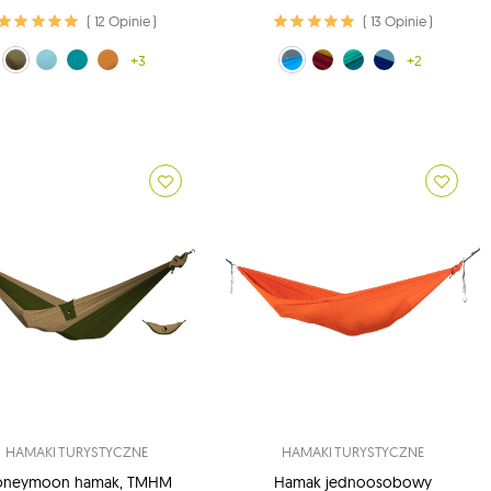
( 12 Opinie )
( 13 Opinie )
zowy (08)
niebieski (14)
morski (15)
żółty (70)
+3
niebieski / ciemny szary (015/003)
żólto-czerwony (34/37)
zielono-oliwkowy (36/11)
niebiesko-turkusowy (39/14)
+2
HAMAKI TURYSTYCZNE
HAMAKI TURYSTYCZNE
neymoon hamak, TMHM
Hamak jednoosobowy