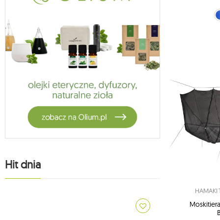
niebieski
zie
Hit dnia
HAMAKI 
Moskitie