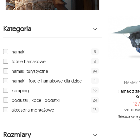
Kategoria
6
hamaki
3
fotele hamakowe
94
hamaki turystyczne
1
hamaki i fotele hamakowe dla dzieci
HAMAKI 
10
kemping
Hamak z za
Ko
24
poduszki, koce i dodatki
127
cena regu
13
akcesoria montażowe
Najniższa cena 
1
Rozmiary