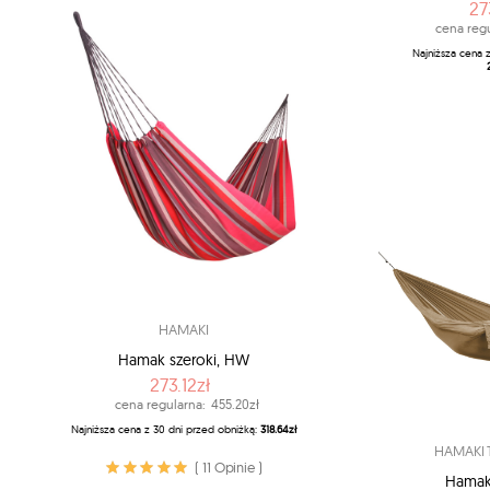
27
cena regu
Najniższa cena 
HAMAKI
Hamak szeroki, HW
273.12zł
cena regularna:
455.20zł
Najniższa cena z 30 dni przed obniżką:
318.64zł
HAMAKI 
( 11 Opinie )
Hamak