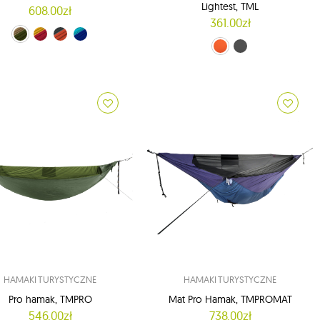
Lightest, TML
608.00zł
361.00zł
elony (24/08)
zerwono-żółty (34/37)
pomarańczowo-szary (35/03)
niebiesko-granatowy (39/14)
pomarańczowy (53)
szary (54)
HAMAKI TURYSTYCZNE
HAMAKI TURYSTYCZNE
Pro hamak, TMPRO
Mat Pro Hamak, TMPROMAT
546.00zł
738.00zł