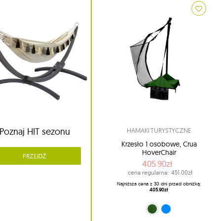
Poznaj HIT sezonu
HAMAKI TURYSTYCZNE
Krzesło 1 osobowe, Crua
HoverChair
PRZEJDŹ
405.90zł
cena regularna:
451.00zł
Najniższa cena z 30 dni przed obniżką:
405.90zł
zielony (HC-G01)
niebieski (HC-G02)