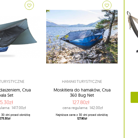
TURYSTYCZNE
HAMAKI TURYSTYCZNE
daszeniem, Crua
Moskitiera do hamaków, Crua
ala Set
360 Bug Net
5.30zł
127.80zł
larna:
1417.00zł
cena regularna:
142.00zł
z 30 dni przed obniżką:
Najniższa cena z 30 dni przed obniżką:
275.30zł
127.80zł