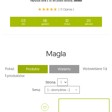
Najniższa cena z 30 dni przed obniżką:
318.64zł
( 11 Opinie )
03
06
32
20
dni
godzin
minut
sekund
Magla
Pokaż:
Wyświetlane
1 z
Produkty
Warianty
1
produktów
Strona:
Sortuj: