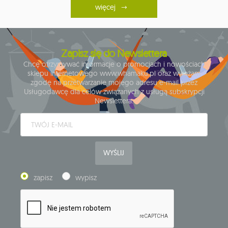
więcej
Zapisz się do Newslettera
Chcę otrzymywać informacje o promocjach i nowościach
sklepu internetowego www.whamaku.pl oraz wyrażam
zgodę na przetwarzanie mojego adresu e-mail przez
Usługodawcę dla celów związanych z usługą subskrypcji
Newslettera.
WYŚLIJ
zapisz
wypisz