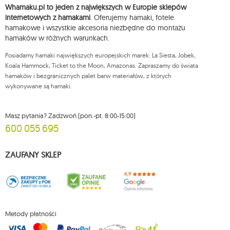
ich sprostowania, usunięcia, ograniczenia przetwarzania, wniesienia
Whamaku.pl to jeden z największych w Europie sklepów
sprzeciwu wobec przetwarzania swoich danych oraz prawo do
wniesienia skargi do organu nadzorczego oraz cofnięcia zgody w
internetowych z hamakami
. Oferujemy hamaki, fotele
dowolnym momencie bez wpływu na zgodność z prawem przetwarzania,
hamakowe i wszystkie akcesoria niezbędne do montażu
którego dokonano na podstawie zgody przed jej cofnięciem. W tym celu
hamaków w różnych warunkach.
możesz kontaktować się z działem obsługi klienta Mouton Interactive pod
adresem e-mail lub pisemnie na adres siedziby.
Posiadamy hamaki największych europejskich marek: La Siesta, Jobek,
Więcej informacji:
www.mouton.pl/ODO
Koala Hammock, Ticket to the Moon, Amazonas. Zapraszamy do świata
hamaków i bezgranicznych palet barw materiałów, z których
wykonywane są hamaki.
Masz pytania? Zadzwoń (pon.-pt. 8:00-15:00)
600 055 695
ZAUFANY SKLEP
Metody płatności