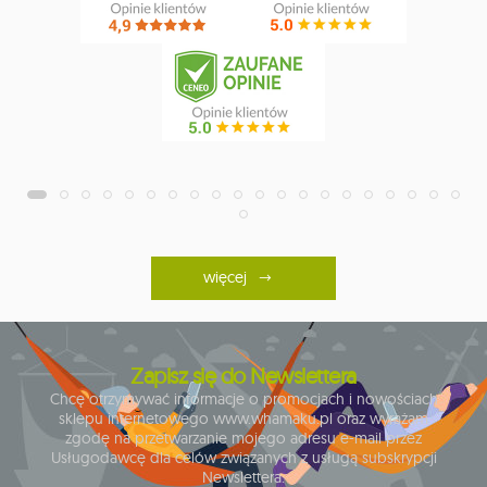
więcej
Zapisz się do Newslettera
Chcę otrzymywać informacje o promocjach i nowościach
sklepu internetowego www.whamaku.pl oraz wyrażam
zgodę na przetwarzanie mojego adresu e-mail przez
Usługodawcę dla celów związanych z usługą subskrypcji
Newslettera.