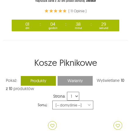
Najniższa cena z 30 dni przed obniżką:
318.64zł
( 11 Opinie )
01
04
38
29
dni
godzin
minut
sekund
Kosze Piknikowe
Pokaż:
Wyświetlane
10
Produkty
Warianty
z 10
produktów
Strona:
Sortuj: