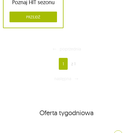
Poznaj HIT sezonu
PRZEJDŹ
poprzednia
1
z 1
następna
Oferta tygodniowa