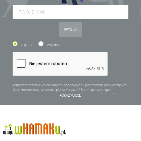
WYŚLIJ
zapisz
wypisz
Administratorem Twoich danych osobowych i podmiotem prowadzącym
sklep internetowy whamaku.pl jest Krzysztof Baran, prowadzący
działalność gospodarczą pod firmą: Mouton Interactive Krzysztof Baran
POKAŻ WIĘCEJ
wpisaną do Centralnej Ewidencji i Informacji o Działalności Gospodarczej,
adres głównego miejsca wykonywania działalności w Siedlcach, ul.
Starowiejska 265, kod pocztowy: 08-110, posiadający numer NIP: 821-152-01-
37, REGON: 711650928 .
Dane będą przetwarzane w celu wysyłki newslettera i przechowywane do
chwili rezygnacji z subskrypcji.
Przysługuje Ci prawo do żądania dostępu do swoich danych osobowych,