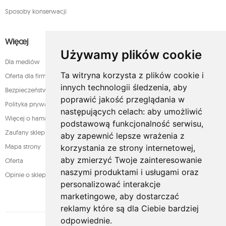
Sposoby konserwacji
Więcej
Używamy plików cookie
Dla mediów
Ta witryna korzysta z plików cookie i
Oferta dla firm
innych technologii śledzenia, aby
Bezpieczeństwo płatności
poprawić jakość przeglądania w
Polityka prywatności
następujących celach:
aby umożliwić
Więcej o hamakach
podstawową funkcjonalność serwisu
,
Zaufany sklep
aby zapewnić lepsze wrażenia z
Mapa strony
korzystania ze strony internetowej
,
aby zmierzyć Twoje zainteresowanie
Oferta
naszymi produktami i usługami oraz
Opinie o sklepie
personalizować interakcje
marketingowe
,
aby dostarczać
reklamy które są dla Ciebie bardziej
odpowiednie
.