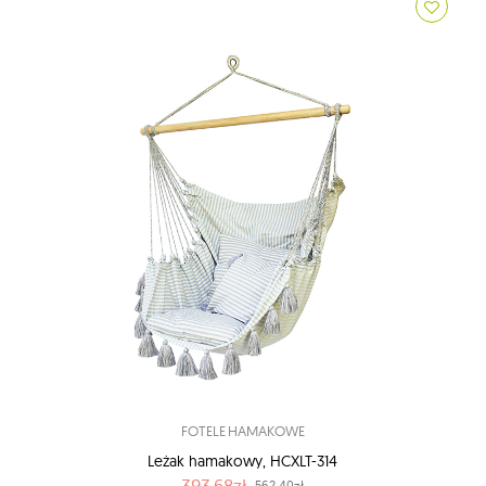
FOTELE HAMAKOWE
Leżak hamakowy, HCXLT-314
393.68zł
562.40zł