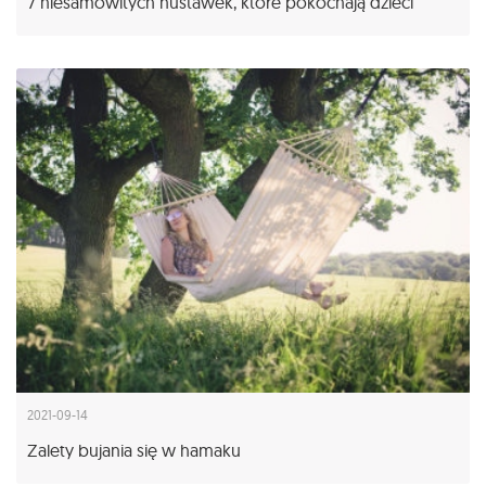
7 niesamowitych huśtawek, które pokochają dzieci
2021-09-14
Zalety bujania się w hamaku