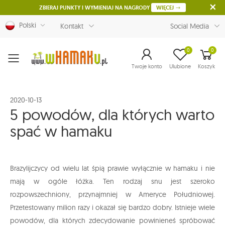
ZBIERAJ PUNKTY I WYMIENIAJ NA NAGRODY
WIĘCEJ
Polski
Kontakt
Social Media
0
0
Menu
Twoje konto
Ulubione
Koszyk
2020-10-13
5 powodów, dla których warto
spać w hamaku
Brazylijczycy od wielu lat śpią prawie wyłącznie w hamaku i nie
mają w ogóle łóżka. Ten rodzaj snu jest szeroko
rozpowszechniony, przynajmniej w Ameryce Południowej.
Przetestowany milion razy i okazał się bardzo dobry. Istnieje wiele
powodów, dla których zdecydowanie powinieneś spróbować