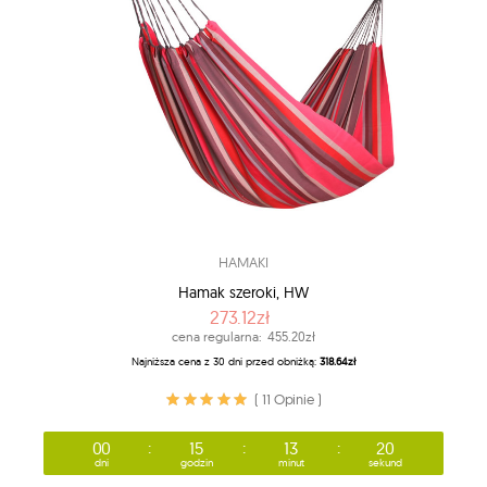
HAMAKI
Hamak szeroki, HW
273.12zł
cena regularna:
455.20zł
Najniższa cena z 30 dni przed obniżką:
318.64zł
( 11 Opinie )
00
15
13
18
dni
godzin
minut
sekund