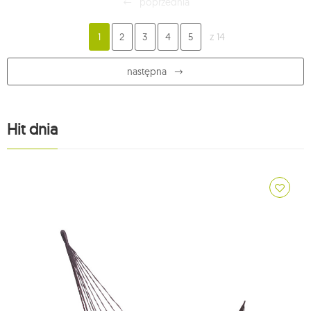
poprzednia
1
2
3
4
5
z 14
następna
Hit dnia