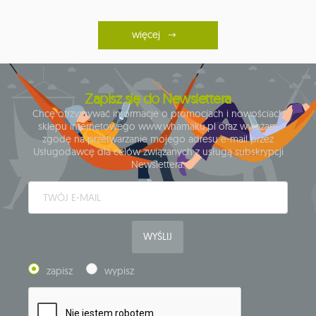
więcej
Zapisz się do Newslettera
Chcę otrzymywać informacje o promocjach i nowościach
sklepu internetowego www.whamaku.pl oraz wyrażam
zgodę na przetwarzanie mojego adresu e-mail przez
Usługodawcę dla celów związanych z usługą subskrypcji
Newslettera.
WYŚLIJ
zapisz
wypisz