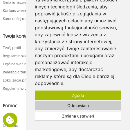
Galeria naszych klientów
innych technologii śledzenia, aby
Konkurs whamaku - rozstrzygnięty!
poprawić jakość przeglądania w
Karta dużej rodziny
następujących celach:
aby umożliwić
podstawową funkcjonalność serwisu
,
aby zapewnić lepsze wrażenia z
Twoje konto
korzystania ze strony internetowej
,
Twój profil
aby zmierzyć Twoje zainteresowanie
naszymi produktami i usługami oraz
Regulamin sklepu internetowego whamaku.pl
personalizować interakcje
Ogólne warunki sprzedaży
marketingowe
,
aby dostarczać
Realizacja zamówienia
reklamy które są dla Ciebie bardziej
Lokalizacja przesyłki
odpowiednie
.
Regulamin programu lojalnościowego
Zgoda
Pomoc
Odmawiam
Zmiana ustawień
Faq
O sklepie