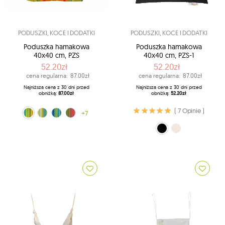
PODUSZKI, KOCE I DODATKI
PODUSZKI, KOCE I DODATKI
Poduszka hamakowa
Poduszka hamakowa
40x40 cm, PZS
40x40 cm, PZS-1
52.20zł
52.20zł
cena regularna:
87.00zł
cena regularna:
87.00zł
Najniższa cena z 30 dni przed
Najniższa cena z 30 dni przed
obniżką:
87.00zł
obniżką:
52.20zł
( 7 Opinie )
Kuna Yala (188)
lemon (204)
niebieski (242)
tęczowy (272)
+7
czarny (10)
ecru (209)