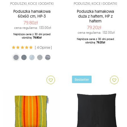
PODUSZKI, KOCE I DODATKI
PODUSZKI, KOCE I DODATKI
Poduszka hamakowa
Poduszka hamakowa
60x60 cm, HP-3
duża z haftem, HP z
haftem
79.80zł
79.20zł
cena regularna:
133.00zł
cena regularna:
132.00zł
Najniższa cena z 30 dni przed
obniżką:
79.80zł
Najniższa cena z 30 dni przed
obniżką:
79.20zł
( 4 Opinie )
biało-niebieski (321)
morski (323)
jasny jeans (327)
kremowo-niebieski (328)
błękitny-ecru (337)
Bestseller