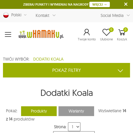
ZBIERAJ PUNKTY I WYMIENIAJ NA NAGRODY
WIĘCEJ
Polski
Kontakt
Social Media
0
0
Menu
Twoje konto
Ulubione
Koszyk
TWÓJ WYBÓR:
DODATKI KOALA
POKAŻ FILTRY
Dodatki Koala
Pokaż:
Wyświetlane
14
Produkty
Warianty
z 14
produktów
Strona: