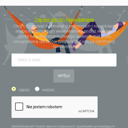
Zapisz się do Newslettera
Chcę otrzymywać informacje o promocjach i nowościach
sklepu internetowego www.whamaku.pl oraz wyrażam
zgodę na przetwarzanie mojego adresu e-mail przez
Usługodawcę dla celów związanych z usługą subskrypcji
Newslettera.
WYŚLIJ
zapisz
wypisz
Administratorem Twoich danych osobowych i podmiotem prowadzącym