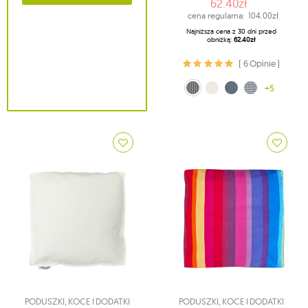
62.40zł
cena regularna:
104.00zł
Najniższa cena z 30 dni przed
obniżką:
62.40zł
( 6 Opinie )
niebiesko-kremowy (0313)
ecru (209)
jeans (312)
biało-niebieski (321)
+5
PODUSZKI, KOCE I DODATKI
PODUSZKI, KOCE I DODATKI