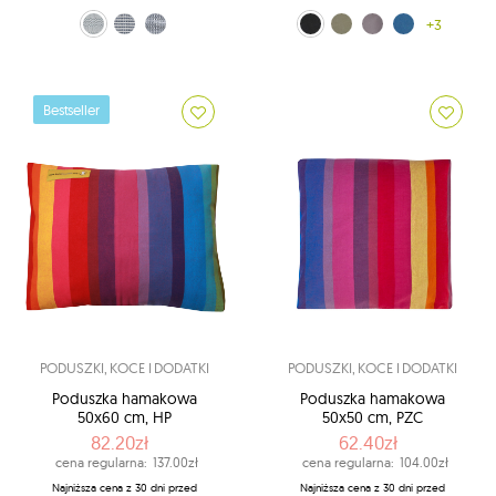
kremowo-niebieski (0328)
biało-niebieski (321)
błękitny-ecru (337)
czarny (10)
Brązowy (100)
stalowy (111)
Granatowy (113)
+3
Bestseller
PODUSZKI, KOCE I DODATKI
PODUSZKI, KOCE I DODATKI
Poduszka hamakowa
Poduszka hamakowa
50x60 cm, HP
50x50 cm, PZC
82.20zł
62.40zł
cena regularna:
137.00zł
cena regularna:
104.00zł
Najniższa cena z 30 dni przed
Najniższa cena z 30 dni przed