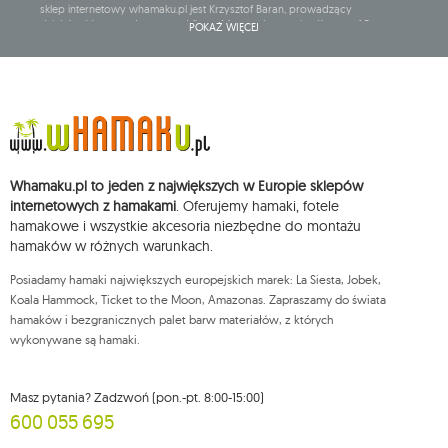
sklep internetowy whamaku.pl jest Krzysztof Baran, prowadzący
działalność gospodarczą pod firmą: Mouton Interactive Krzysztof Baran
POKAŻ WIĘCEJ
wpisaną do Centralnej Ewidencji i Informacji o Działalności Gospodarczej,
adres głównego miejsca wykonywania działalności w Siedlcach, ul.
Starowiejska 265, kod pocztowy: 08-110, posiadający numer NIP: 821-152-01-
37, REGON: 711650928 .
Dane będą przetwarzane w celu wysyłki newslettera i przechowywane do
chwili rezygnacji z subskrypcji.
Przysługuje Ci prawo do żądania dostępu do swoich danych osobowych,
ich sprostowania, usunięcia, ograniczenia przetwarzania, wniesienia
Whamaku.pl to jeden z największych w Europie sklepów
sprzeciwu wobec przetwarzania swoich danych oraz prawo do
wniesienia skargi do organu nadzorczego oraz cofnięcia zgody w
internetowych z hamakami
. Oferujemy hamaki, fotele
dowolnym momencie bez wpływu na zgodność z prawem przetwarzania,
hamakowe i wszystkie akcesoria niezbędne do montażu
którego dokonano na podstawie zgody przed jej cofnięciem. W tym celu
hamaków w różnych warunkach.
możesz kontaktować się z działem obsługi klienta Mouton Interactive pod
adresem e-mail lub pisemnie na adres siedziby.
Posiadamy hamaki największych europejskich marek: La Siesta, Jobek,
Więcej informacji:
www.mouton.pl/ODO
Koala Hammock, Ticket to the Moon, Amazonas. Zapraszamy do świata
hamaków i bezgranicznych palet barw materiałów, z których
wykonywane są hamaki.
Masz pytania? Zadzwoń (pon.-pt. 8:00-15:00)
600 055 695