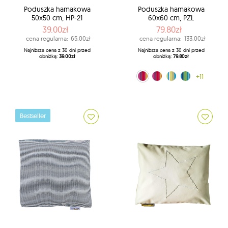
Poduszka hamakowa
Poduszka hamakowa
50x50 cm, HP-21
60x60 cm, PZL
39.00zł
79.80zł
cena regularna:
65.00zł
cena regularna:
133.00zł
Najniższa cena z 30 dni przed
Najniższa cena z 30 dni przed
obniżką:
39.00zł
obniżką:
79.80zł
Multiple (160)
Kuna Yala (188)
lemon (204)
niebieski (242)
+11
Bestseller