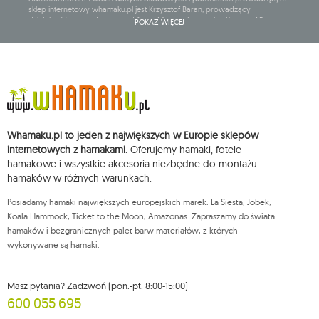
sklep internetowy whamaku.pl jest Krzysztof Baran, prowadzący
działalność gospodarczą pod firmą: Mouton Interactive Krzysztof Baran
POKAŻ WIĘCEJ
wpisaną do Centralnej Ewidencji i Informacji o Działalności Gospodarczej,
adres głównego miejsca wykonywania działalności w Siedlcach, ul.
Starowiejska 265, kod pocztowy: 08-110, posiadający numer NIP: 821-152-01-
37, REGON: 711650928 .
Dane będą przetwarzane w celu wysyłki newslettera i przechowywane do
chwili rezygnacji z subskrypcji.
Przysługuje Ci prawo do żądania dostępu do swoich danych osobowych,
ich sprostowania, usunięcia, ograniczenia przetwarzania, wniesienia
Whamaku.pl to jeden z największych w Europie sklepów
sprzeciwu wobec przetwarzania swoich danych oraz prawo do
wniesienia skargi do organu nadzorczego oraz cofnięcia zgody w
internetowych z hamakami
. Oferujemy hamaki, fotele
dowolnym momencie bez wpływu na zgodność z prawem przetwarzania,
hamakowe i wszystkie akcesoria niezbędne do montażu
którego dokonano na podstawie zgody przed jej cofnięciem. W tym celu
hamaków w różnych warunkach.
możesz kontaktować się z działem obsługi klienta Mouton Interactive pod
adresem e-mail lub pisemnie na adres siedziby.
Posiadamy hamaki największych europejskich marek: La Siesta, Jobek,
Więcej informacji:
www.mouton.pl/ODO
Koala Hammock, Ticket to the Moon, Amazonas. Zapraszamy do świata
hamaków i bezgranicznych palet barw materiałów, z których
wykonywane są hamaki.
Masz pytania? Zadzwoń (pon.-pt. 8:00-15:00)
600 055 695