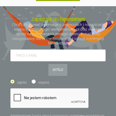
Zapisz się do Newslettera
Chcę otrzymywać informacje o promocjach i nowościach
sklepu internetowego www.whamaku.pl oraz wyrażam
zgodę na przetwarzanie mojego adresu e-mail przez
Usługodawcę dla celów związanych z usługą subskrypcji
Newslettera.
WYŚLIJ
zapisz
wypisz
Administratorem Twoich danych osobowych i podmiotem prowadzącym