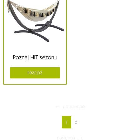
Poznaj HIT sezonu
PRZEJDŹ
poprzednia
1
z 1
następna