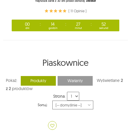
Najniższa cena z 30 dni przed obniżką:
318.64zł
( 11 Opinie )
00
14
27
51
dni
godzin
minut
sekund
Piaskownice
Pokaż:
Wyświetlane
2
Produkty
Warianty
z 2
produktów
Strona:
Sortuj: