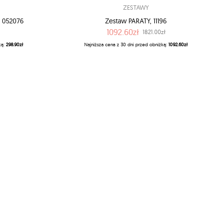
ZESTAWY
 052076
Zestaw PARATY, 11196
1092.60zł
1821.00zł
ką:
298.90zł
Najniższa cena z 30 dni przed obniżką:
1092.60zł