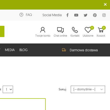
FAQ
Social Media
0
0
Twoje konto
Chat online
Kontakt
Ulubione
Koszyk
Y
MEDIA
BLOG
Darmowa dostawa
a:
Sortuj: