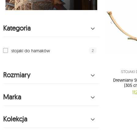
Kategoria
2
stojaki do hamaków
STOJAKI
Rozmiary
Drewniany St
(305 c
11
Marka
Kolekcja