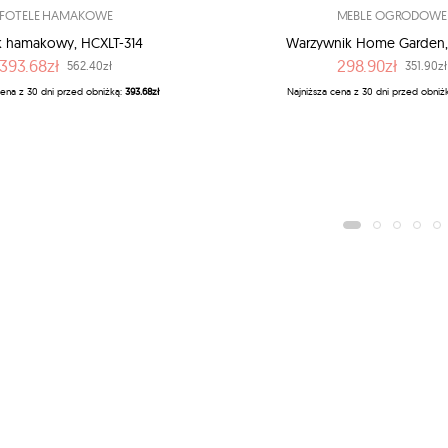
FOTELE HAMAKOWE
MEBLE OGRODOWE
k hamakowy, HCXLT-314
Warzywnik Home Garden,
393.68zł
298.90zł
562.40zł
351.90zł
cena z 30 dni przed obniżką:
393.68zł
Najniższa cena z 30 dni przed obniż