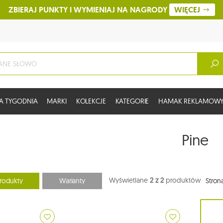
ZBIERAJ PUNKTY I WYMIENIAJ NA NAGRODY
WIĘCEJ
A TYGODNIA
MARKI
KOLEKCJE
KATEGORIE
HAMAK REKLAMOW
Pine
Wyświetlane
2 z 2
produktów
rodukty
Warianty
Stron