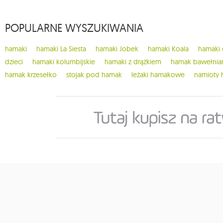
1
classic fly
POPULARNE WYSZUKIWANIA
8
cocoon hammocks
2
colibri 3.0
hamaki
hamaki La Siesta
hamaki Jobek
hamaki Koala
hamaki
1
crua koala
dzieci
hamaki kolumbijskie
hamaki z drążkiem
hamak bawełnia
9
cumbia
hamak krzesełko
stojak pod hamak
leżaki hamakowe
namioty
1
deluxe
11
dla dzieci
3
do domu
149
do ogrodu
1
dockside
14
dodatki koala
9
dodatki ticket to the moon
1
domo
2
donice i skrzynie ogrodowe