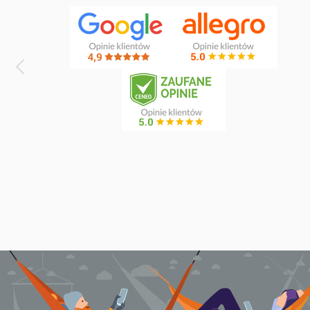
1
door clamp
3
double
5
dream
1
dstand
1
easy +
1
eco-friendly hammock
1
elevate
2
etno
2
fat
2
florencia
1
foot rest
1
fun
7
gaya
1
genoa
1
gigante lava