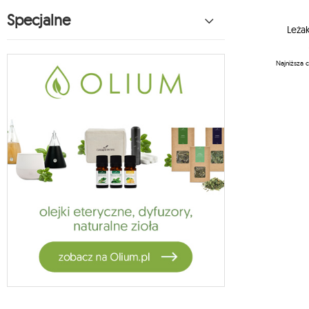
hamaki dla dzieci koala
Specjalne
27
akcesoria montażowe koala
Leża
1
vela
5
Najniższa 
habana
14
hamaki księżycowe
2
fotele księżycowe
13
akcesoria księżycowe
1
hamak bawełniany
1
zestawy ogrodowe
4
stojaki jagram
3
crua outdoor
9
stojaki do hamaków koala
1
oslo
7
adventure
2
american dream