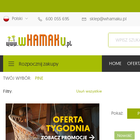
Polski
600 055 695
sklep@whamaku.pl
Rozpocznij zakupy
HOME
OFERT
TWÓJ WYBÓR:
PINE
Filtry:
Usuń wszystkie
Pokaż:
P
Nowość