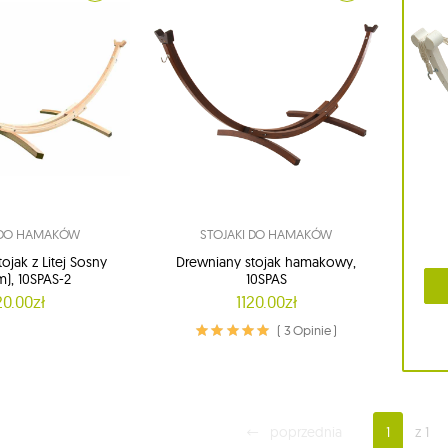
 DO HAMAKÓW
STOJAKI DO HAMAKÓW
ojak z Litej Sosny
Drewniany stojak hamakowy,
m), 10SPAS-2
10SPAS
20.00zł
1120.00zł
( 3 Opinie )
poprzednia
1
z 1