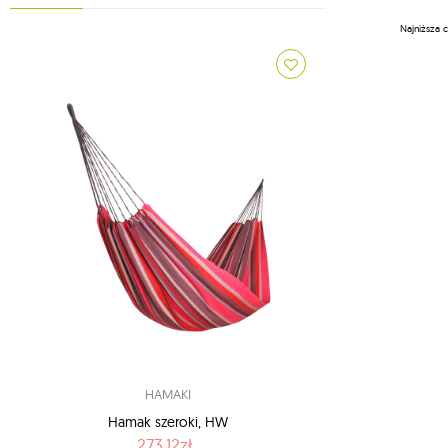
2
american dream
Najniższa 
2
apollo
1
arcus
1
arte
1
artista
1
aruba
1
atlas
1
bamboo
1
barbados
1
barbeque
1
beach set
3
bebo
1
belize
HAMAKI
5
bench de luxe
Hamak szeroki, HW
273.12zł