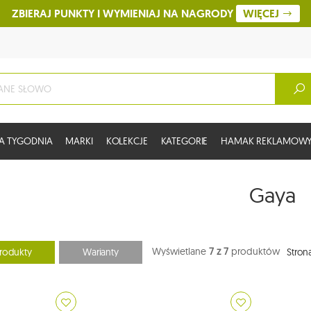
ZBIERAJ PUNKTY I WYMIENIAJ NA NAGRODY
WIĘCEJ
A TYGODNIA
MARKI
KOLEKCJE
KATEGORIE
HAMAK REKLAMOW
Gaya
Wyświetlane
7 z 7
produktów
rodukty
Warianty
Stron