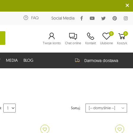
FAQ
Social Media
0
0
Twoje konto
Chat online
Kontakt
Ulubione
Koszyk
Y
MEDIA
BLOG
Darmowa dostawa
a:
Sortuj: