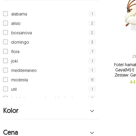
1
alabama
2
alisio
2
bossanova
3
domingo
7
flora
Z
1
joki
Fotel hama
Gaya(M)-E 
1
mediterraneo
Zestaw: Ga
9
modesta
44
1
util
7
kolekcja tęczowa hamaków koala
7
hamaki koala
Kolor
3
hamak miejski
19
hamaki z drążkiem koala
Cena
39