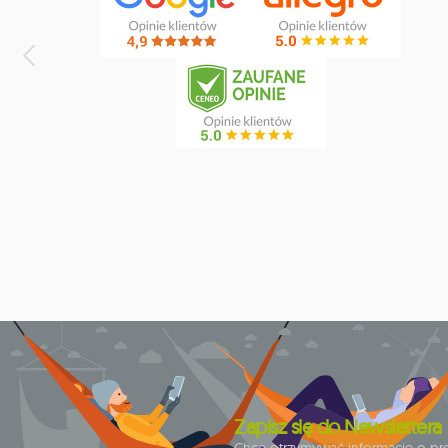
2
donice i skrzynie ogrodowe
1
door clamp
3
double
5
dream
1
dstand
1
easy +
1
eco-friendly hammock
1
elevate
2
etno
2
fat
2
florencia
1
foot rest
1
fun
7
gaya
Zapisz się do Newslettera
1
genoa