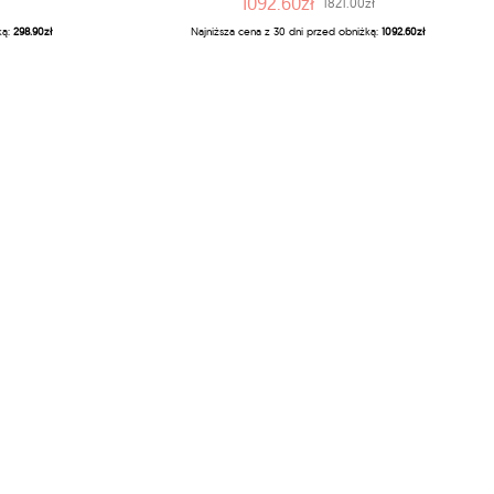
1092.60zł
1821.00zł
ką:
298.90zł
Najniższa cena z 30 dni przed obniżką:
1092.60zł