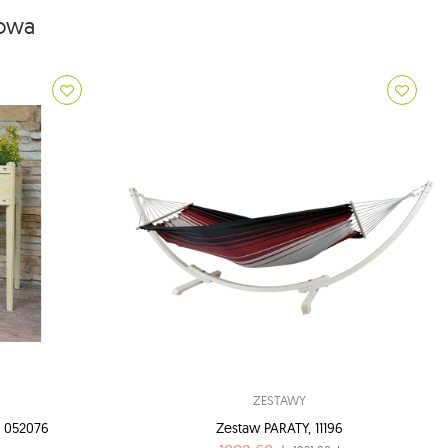
iowa
ZESTAWY
 052076
Zestaw PARATY, 11196