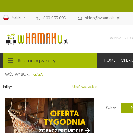
Polski
600 055 695
sklep@whamaku.pl
Rozpocznij zakupy
HOME
OFERT
TWÓJ WYBÓR:
GAYA
Filtry:
Usuń wszystkie
Pokaż:
P