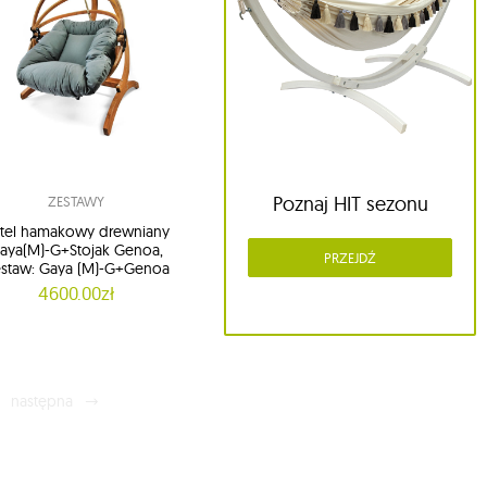
Poznaj HIT sezonu
ZESTAWY
tel hamakowy drewniany
aya(M)-G+Stojak Genoa,
PRZEJDŹ
staw: Gaya (M)-G+Genoa
4600.00zł
następna