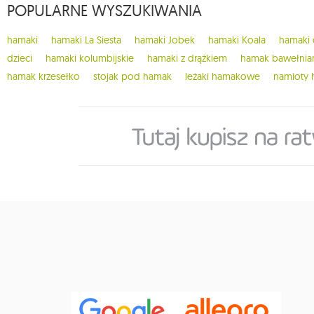
POPULARNE WYSZUKIWANIA
1
chillounge
1
classic fly
hamaki
hamaki La Siesta
hamaki Jobek
hamaki Koala
hamaki
8
cocoon hammocks
dzieci
hamaki kolumbijskie
hamaki z drążkiem
hamak bawełnia
hamak krzesełko
stojak pod hamak
leżaki hamakowe
namioty
2
colibri 3.0
1
crua koala
9
cumbia
1
deluxe
11
dla dzieci
3
do domu
149
do ogrodu
1
dockside
14
dodatki koala
9
dodatki ticket to the moon
1
domo