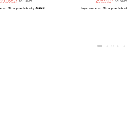
393.68zł
298.90zł
562.40zł
351.90zł
cena z 30 dni przed obniżką:
393.68zł
Najniższa cena z 30 dni przed obniż