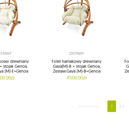
ESTAWY
ZESTAWY
kowy drewniany
Fotel hamakowy drewniany
Fo
+ stojak Genoa,
Gaya(M)-B + stojak Genoa,
G
ya (M)-E+Genoa
Zestaw:Gaya (M)-B+Genoa
Ze
00.00zł
4500.00zł
poprzednia
1
z 1