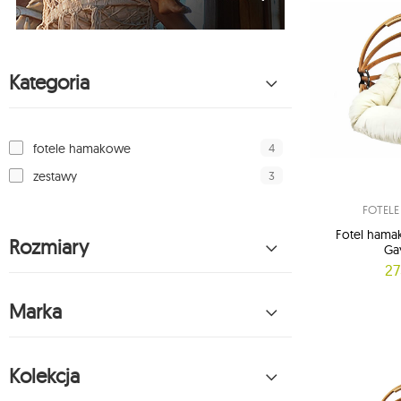
Kategoria
4
fotele hamakowe
3
zestawy
FOTEL
Fotel hama
Rozmiary
Ga
27
Marka
Kolekcja