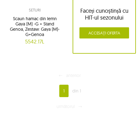
Faceți cunoștință cu
SETURI
HIT-ul sezonului
Scaun hamac din lemn
Gaya (M) -G + Stand
Genoa, Zestaw: Gaya (M)-
ACCESAȚI OFERTA
G+Genoa
5542.17L
anterior
1
din 1
următorul