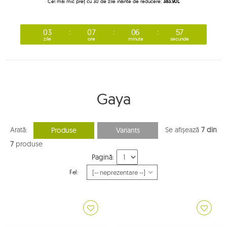
Cel mai mic preț cu 30 de zile înainte de reducere:
383.90L
03
07
06
56
zile
ore
minute
secunde
Gaya
Arată:
Se afișează
7 din
Produse
Variants
7
produse
Pagină:
Fel: