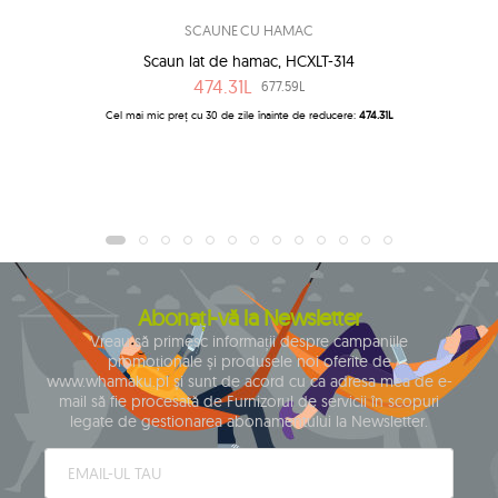
SCAUNE CU HAMAC
Scaun lat de hamac, HCXLT-314
474.31L
677.59L
Cel mai mic preț cu 30 de zile înainte de reducere:
474.31L
Abonați-vă la Newsletter
Vreau să primesc informații despre campaniile
promoționale și produsele noi oferite de
www.whamaku.pl și sunt de acord cu ca adresa mea de e-
mail să fie procesată de Furnizorul de servicii în scopuri
legate de gestionarea abonamentului la Newsletter.