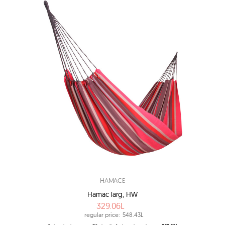
HAMACE
Hamac larg, HW
329.06L
regular price:
548.43L