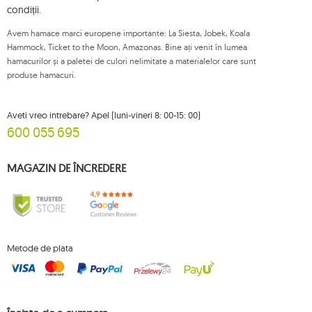
acestora. Pentru a exercita oricare dintre drepturile menționate mai sus, vă
condiții.
rugăm să contactați departamentul de servicii pentru clienți Mouton
Interactive prin e-mail sau printr-o scrisoare trimisă la adresa sa înregistrată.
Avem hamace marci europene importante: La Siesta, Jobek, Koala
Pentru mai multe informații, vă rugăm să vizitați:
www.mouton.pl/ODO
Hammock, Ticket to the Moon, Amazonas. Bine ați venit în lumea
hamacurilor și a paletei de culori nelimitate a materialelor care sunt
produse hamacuri.
Aveti vreo intrebare? Apel (luni-vineri 8: 00-15: 00)
600 055 695
MAGAZIN DE ÎNCREDERE
Metode de plata