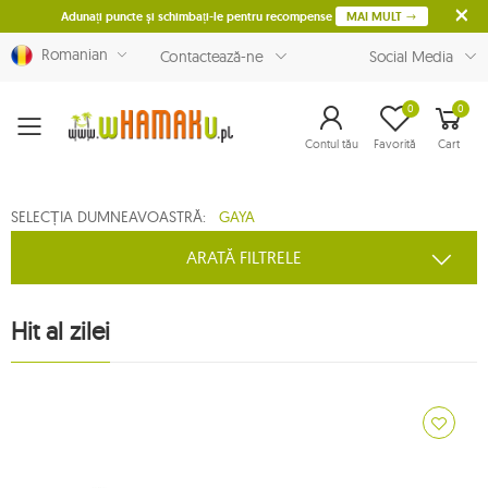
Adunați puncte și schimbați-le pentru recompense
MAI MULT
Romanian
Contactează-ne
Social Media
0
0
Menu
Contul tău
Favorită
Cart
SELECȚIA DUMNEAVOASTRĂ:
GAYA
ARATĂ FILTRELE
Hit al zilei