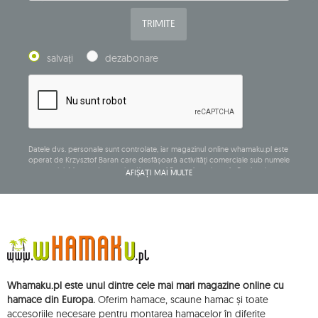
TRIMITE
salvați
dezabonare
Datele dvs. personale sunt controlate, iar magazinul online whamaku.pl este
operat de Krzysztof Baran care desfășoară activități comerciale sub numele
companiei: Mouton Interactive Krzysztof Baran, înregistrat în Registrul
AFIȘAȚI MAI MULTE
central al activităților comerciale și având sediul social la ul. Starowiejska
265, 08-110 Siedlce, NIP (număr de identificare fiscală): 821-152-01-37, REGON
(număr statistic): 711650928.
Datele vor fi prelucrate în scopul distribuirii buletinului informativ și vor fi
stocate până când vă dezabonați.
Veți avea dreptul să accesați, să rectificați, să ștergeți, să limitați prelucrarea
și să vă opuneți prelucrării datelor dvs. cu caracter personal, precum și
dreptul de a depune, la o autoritate de supraveghere aplicabilă, o
Whamaku.pl este unul dintre cele mai mari magazine online cu
plângere privind prelucrarea acestor date și retrageți, în orice moment,
consimțământul dvs. pentru prelucrarea datelor dvs. personale, cu o astfel
hamace din Europa.
Oferim hamace, scaune hamac și toate
de retragere care nu afectează legalitatea prelucrării efectuate anterior
accesoriile necesare pentru montarea hamacelor în diferite