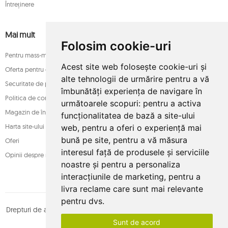
Întreținere
Mai mult
Folosim cookie-uri
Pentru mass-media
Acest site web folosește cookie-uri și
Oferta pentru companii
alte tehnologii de urmărire pentru a vă
Securitate de plată
îmbunătăți experiența de navigare în
Politica de confidențialitate
următoarele scopuri:
pentru a activa
Magazin de încredere
funcționalitatea de bază a site-ului
Harta site-ului
web
,
pentru a oferi o experiență mai
bună pe site
,
pentru a vă măsura
Oferi
interesul față de produsele și serviciile
Opinii despre magazin
noastre și pentru a personaliza
interacțiunile de marketing
,
pentru a
livra reclame care sunt mai relevante
pentru dvs
.
Drepturi de autor © whamaku.pl. Toate drepturile rezervate. Proiectat
Sunt de acord
de
MOUTON interactive