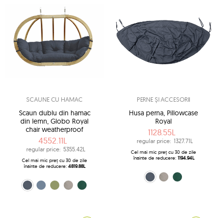
SCAUNE CU HAMAC
PERNE ȘI ACCESORII
Scaun dublu din hamac
Husa perna, Pillowcase
din lemn, Globo Royal
Royal
chair weatherproof
1128.55L
4552.11L
regular price:
1327.71L
regular price:
5355.42L
Cel mai mic preț cu 30 de zile
înainte de reducere:
1194.94L
Cel mai mic preț cu 30 de zile
înainte de reducere:
4819.88L
gri-negru (Anthracite)
gri (Taupe)
verde (Verde)
gri-negru (Anthracite)
culoarea mării (Brisa)
măslin (Olive)
gri (Taupe)
verde (Verde)