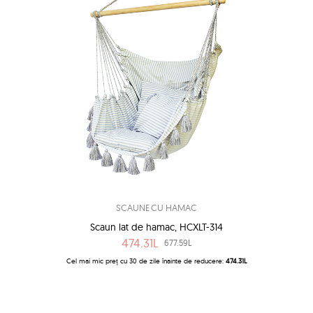
SCAUNE CU HAMAC
Scaun lat de hamac, HCXLT-314
474.31L
677.59L
Cel mai mic preț cu 30 de zile înainte de reducere:
474.31L