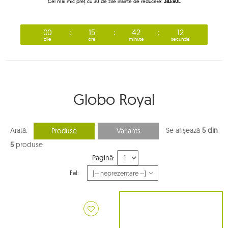
Cel mai mic preț cu 30 de zile înainte de reducere:
383.90L
00
15
42
12
zile
ore
minute
secunde
Globo Royal
Arată:
Se afișează
5 din
Produse
Variants
5
produse
Pagină:
Fel: