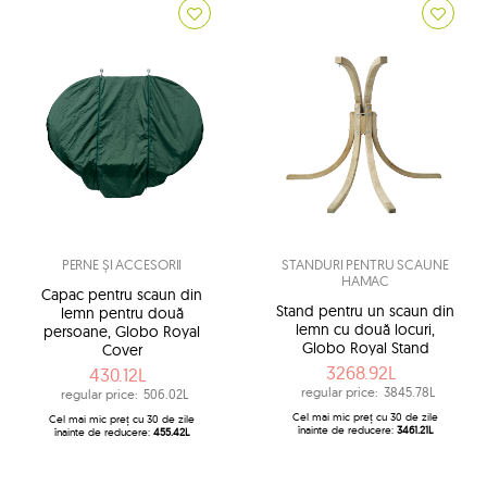
PERNE ȘI ACCESORII
STANDURI PENTRU SCAUNE
HAMAC
Capac pentru scaun din
Stand pentru un scaun din
lemn pentru două
lemn cu două locuri,
persoane, Globo Royal
Globo Royal Stand
Cover
3268.92L
430.12L
regular price:
3845.78L
regular price:
506.02L
Cel mai mic preț cu 30 de zile
Cel mai mic preț cu 30 de zile
înainte de reducere:
3461.21L
înainte de reducere:
455.42L