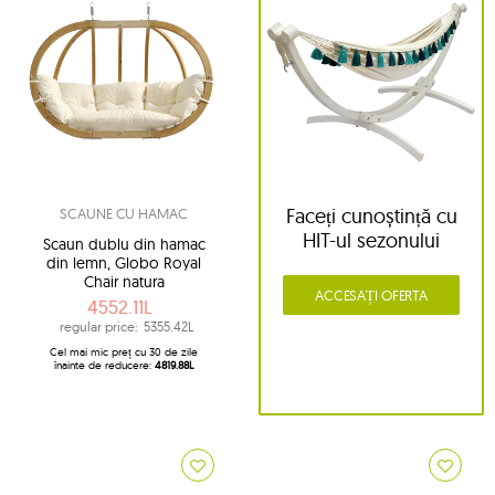
Faceți cunoștință cu
SCAUNE CU HAMAC
HIT-ul sezonului
Scaun dublu din hamac
din lemn, Globo Royal
Chair natura
ACCESAȚI OFERTA
4552.11L
regular price:
5355.42L
Cel mai mic preț cu 30 de zile
înainte de reducere:
4819.88L