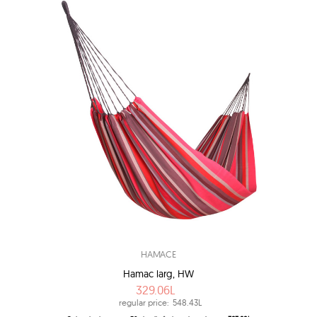
HAMACE
Hamac larg, HW
329.06L
regular price:
548.43L