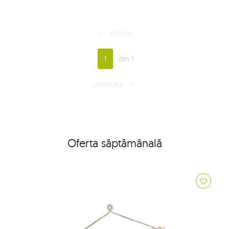
anterior
1
din 1
următorul
Oferta săptămânală