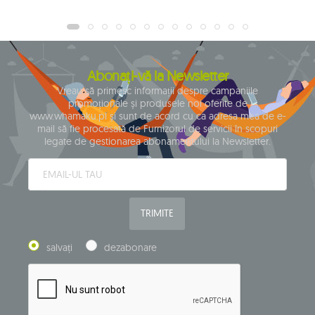
Abonați-vă la Newsletter
Vreau să primesc informații despre campaniile
promoționale și produsele noi oferite de
www.whamaku.pl și sunt de acord cu ca adresa mea de e-
mail să fie procesată de Furnizorul de servicii în scopuri
legate de gestionarea abonamentului la Newsletter.
TRIMITE
salvați
dezabonare