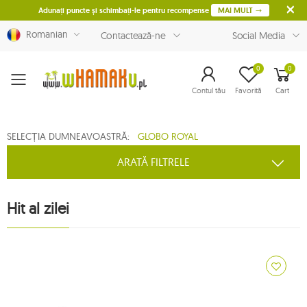
Adunați puncte și schimbați-le pentru recompense
MAI MULT
Romanian
Contactează-ne
Social Media
0
0
Menu
Contul tău
Favorită
Cart
SELECȚIA DUMNEAVOASTRĂ:
GLOBO ROYAL
ARATĂ FILTRELE
Hit al zilei