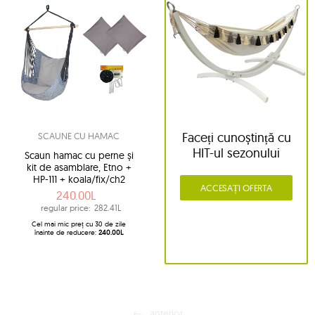
Faceți cunoștință cu
SCAUNE CU HAMAC
HIT-ul sezonului
Scaun hamac cu perne și
kit de asamblare, Etno +
HP-111 + koala/fix/ch2
ACCESAȚI OFERTA
240.00L
regular price:
282.41L
Cel mai mic preț cu 30 de zile
înainte de reducere:
240.00L
anterior