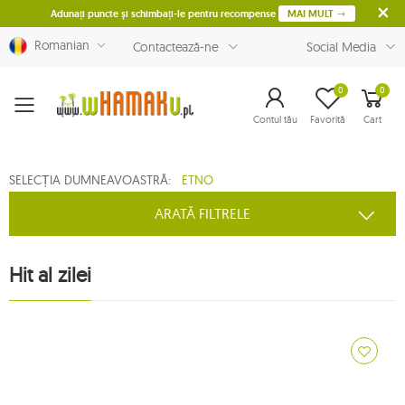
Adunați puncte și schimbați-le pentru recompense
MAI MULT
Romanian
Contactează-ne
Social Media
0
0
Menu
Contul tău
Favorită
Cart
SELECȚIA DUMNEAVOASTRĂ:
ETNO
ARATĂ FILTRELE
Hit al zilei