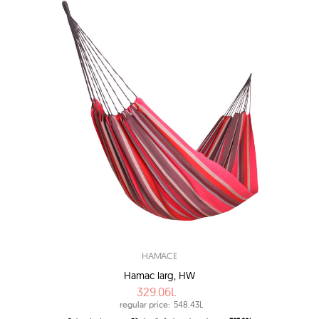
HAMACE
Hamac larg, HW
329.06L
regular price:
548.43L