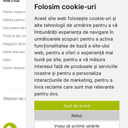
Mai mult
Folosim cookie-uri
Pentru mass-media
Acest site web folosește cookie-uri și
Oferta pentru companii
alte tehnologii de urmărire pentru a vă
Securitate de plată
îmbunătăți experiența de navigare în
Politica de confidențialitate
următoarele scopuri:
pentru a activa
Magazin de încredere
funcționalitatea de bază a site-ului
Harta site-ului
web
,
pentru a oferi o experiență mai
bună pe site
,
pentru a vă măsura
Oferi
interesul față de produsele și serviciile
Opinii despre magazin
noastre și pentru a personaliza
interacțiunile de marketing
,
pentru a
livra reclame care sunt mai relevante
pentru dvs
.
Drepturi de autor © whamaku.pl. Toate drepturile rezervate. Proiectat
Sunt de acord
de
MOUTON interactive
Urmăriți-ne pe:
Refuz
Vreau să schimb setările