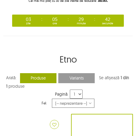
Cel mai mic preț cu 30 de zile înainte de reducere:
383.90L
03
05
29
41
zile
ore
minute
secunde
Etno
Arată:
Se afișează
1 din
Produse
Variants
1
produse
Pagină:
Fel: