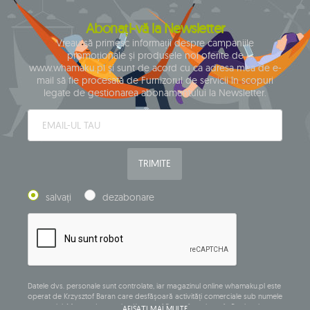
Abonați-vă la Newsletter
Vreau să primesc informații despre campaniile
promoționale și produsele noi oferite de
www.whamaku.pl și sunt de acord cu ca adresa mea de e-
mail să fie procesată de Furnizorul de servicii în scopuri
legate de gestionarea abonamentului la Newsletter.
TRIMITE
salvați
dezabonare
Datele dvs. personale sunt controlate, iar magazinul online whamaku.pl este
operat de Krzysztof Baran care desfășoară activități comerciale sub numele
companiei: Mouton Interactive Krzysztof Baran, înregistrat în Registrul
AFIȘAȚI MAI MULTE