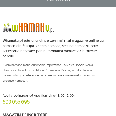
central al activităților comerciale și având sediul social la ul. Starowiejska
265, 08-110 Siedlce, NIP (număr de identificare fiscală): 821-152-01-37, REGON
(număr statistic): 711650928.
Datele vor fi prelucrate în scopul distribuirii buletinului informativ și vor fi
stocate până când vă dezabonați.
Veți avea dreptul să accesați, să rectificați, să ștergeți, să limitați prelucrarea
și să vă opuneți prelucrării datelor dvs. cu caracter personal, precum și
dreptul de a depune, la o autoritate de supraveghere aplicabilă, o
Whamaku.pl este unul dintre cele mai mari magazine online cu
plângere privind prelucrarea acestor date și retrageți, în orice moment,
consimțământul dvs. pentru prelucrarea datelor dvs. personale, cu o astfel
hamace din Europa.
Oferim hamace, scaune hamac și toate
de retragere care nu afectează legalitatea prelucrării efectuate anterior
accesoriile necesare pentru montarea hamacelor în diferite
acestora. Pentru a exercita oricare dintre drepturile menționate mai sus, vă
condiții.
rugăm să contactați departamentul de servicii pentru clienți Mouton
Interactive prin e-mail sau printr-o scrisoare trimisă la adresa sa înregistrată.
Avem hamace marci europene importante: La Siesta, Jobek, Koala
Pentru mai multe informații, vă rugăm să vizitați:
www.mouton.pl/ODO
Hammock, Ticket to the Moon, Amazonas. Bine ați venit în lumea
hamacurilor și a paletei de culori nelimitate a materialelor care sunt
produse hamacuri.
Aveti vreo intrebare? Apel (luni-vineri 8: 00-15: 00)
600 055 695
MAGAZIN DE ÎNCREDERE