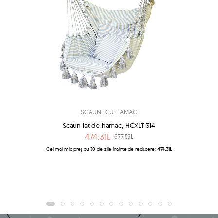
SCAUNE CU HAMAC
Scaun lat de hamac, HCXLT-314
474.31L
677.59L
Cel mai mic preț cu 30 de zile înainte de reducere:
474.31L