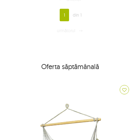
1
din 1
următorul
Oferta săptămânală