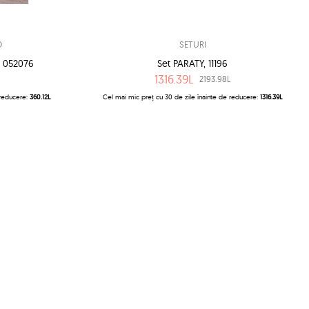
O
SETURI
 052076
Set PARATY, 11196
1316.39L
2193.98L
 reducere:
360.12L
Cel mai mic preț cu 30 de zile înainte de reducere:
1316.39L