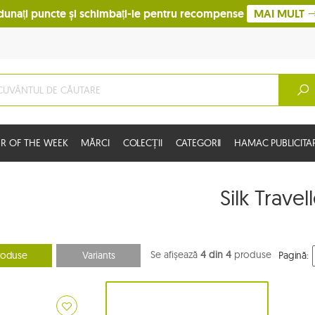
dunați puncte și schimbați-le pentru recompense
MAI MULT
R OF THE WEEK
MĂRCI
COLECȚII
CATEGORII
HAMAC PUBLICITA
Silk Travel
Se afișează
4 din 4
produse
roduse
Variants
Pagină: