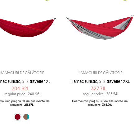
HAMACURI DE CĂLĂTORIE
HAMACURI DE CĂLĂTORIE
ac turistic, Silk traveller XL
Hamac turistic, Silk traveller XXL
204.82L
327.71L
regular price:
240.96L
regular price:
385.54L
mai mic preț cu 30 de zile înainte de
Cel mai mic preț cu 30 de zile înainte de
reducere:
216.87L
reducere:
346.99L
roșu (Chili)
maro (Mountain)