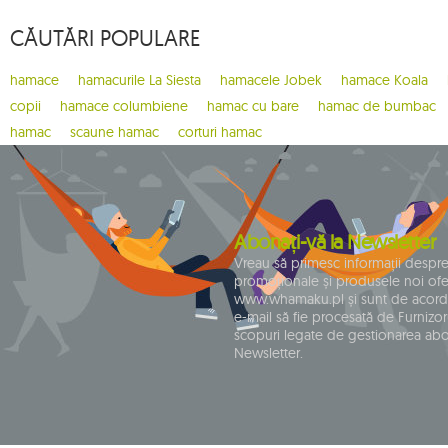
4
brisa
CĂUTĂRI POPULARE
1
bugnet
1
cacoon pod
hamace
hamacurile La Siesta
hamacele Jobek
hamace Koala
1
california
copii
hamace columbiene
hamac cu bare
hamac de bumbac
1
carello baby
hamac
scaune hamac
corturi hamac
2
casa mount
1
chain
1
chaise rocker
Abonați-vă la Newsletter
1
chico
Vreau să primesc informații despr
promoționale și produsele noi ofe
1
chillounge
www.whamaku.pl și sunt de acord
1
classic fly
e-mail să fie procesată de Furnizoru
scopuri legate de gestionarea ab
2
colibri 3.0
Newsletter.
10
coșuri de picnic
1
crua koala
9
cumbia