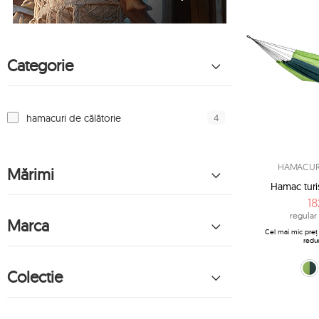
Categorie
4
hamacuri de călătorie
HAMACURI
Mărimi
Hamac turist
18
regular 
Marca
Cel mai mic preț 
redu
verde (Fo
albas
po
Colectie