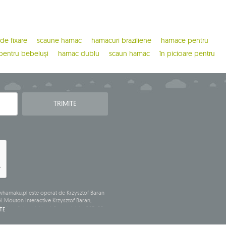
 de fixare
scaune hamac
hamacuri braziliene
hamace pentru
entru bebeluși
hamac dublu
scaun hamac
în picioare pentru
TRIMITE
e whamaku.pl este operat de Krzysztof Baran
: Mouton Interactive Krzysztof Baran,
având sediul social la ul. Starowiejska 265, 08-
TE
, REGON (număr statistic): 711650928.