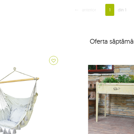
anterior
1
din 1
Oferta săptămâ