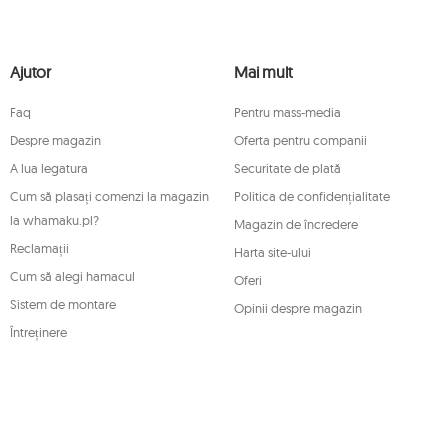
ormativ și vor fi stocate până când vă
mitați prelucrarea și să vă opuneți prelucrării
depune, la o autoritate de supraveghere
Ajutor
Mai mult
retrageți, în orice moment, consimțământul
de retragere care nu afectează legalitatea
Faq
Pentru mass-media
icare dintre drepturile menționate mai sus,
enți Mouton Interactive prin e-mail sau
Despre magazin
Oferta pentru companii
A lua legatura
Securitate de plată
n.pl/ODO
Cum să plasați comenzi la magazin
Politica de confidențialitate
la whamaku.pl?
Magazin de încredere
Reclamații
Harta site-ului
Cum să alegi hamacul
Oferi
Sistem de montare
Opinii despre magazin
Întreținere