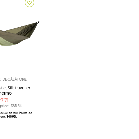
 DE CĂLĂTORIE
ic, Silk traveller
hermo
7.71L
price:
385.54L
cu 30 de zile înainte de
cere:
346.99L