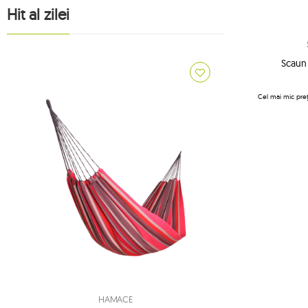
1
Hit al zilei
1
1
Scaun
1
3
Cel mai mic preț
8
14
accesorii koala
9
accesorii ticket to the moon
7
adventure
8
alți producători
2
american dream
2
apollo
1
arcus
1
arte
1
artista
HAMACE