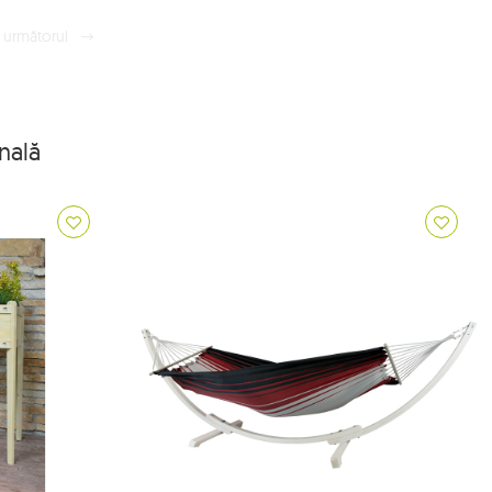
următorul
nală