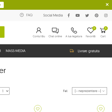
FAQ
Social Media
0
0
Contul tău
Chat online
A lua legatura
Favorită
Cart
R
MASS-MEDIA
Livrare gratuita
ler
Fel: