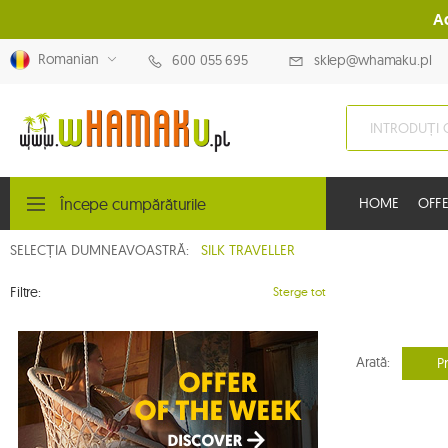
A
Romanian
600 055 695
sklep@whamaku.pl
Începe cumpărăturile
HOME
OFFE
SELECȚIA DUMNEAVOASTRĂ:
SILK TRAVELLER
Filtre:
Sterge tot
Arată:
P