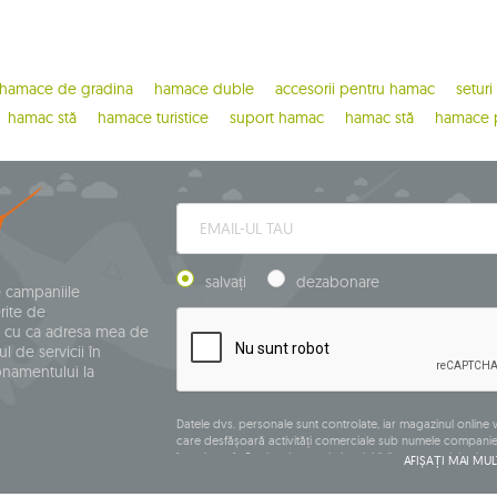
hamace de gradina
hamace duble
accesorii pentru hamac
seturi
hamac stă
hamace turistice
suport hamac
hamac stă
hamace p
salvați
dezabonare
e campaniile
rite de
 cu ca adresa mea de
l de servicii în
onamentului la
Datele dvs. personale sunt controlate, iar magazinul onlin
care desfășoară activități comerciale sub numele companiei
înregistrat în Registrul central al activităților comerciale și 
AFIȘAȚI MAI MUL
110 Siedlce, NIP (număr de identificare fiscală): 821-152-01-37