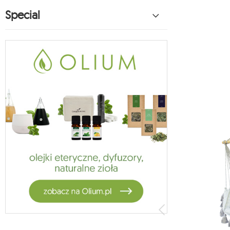
hamac pentru copii koala
Special
27
koala accesorii pentru hamac
1
vela
5
habana
14
hamac lunar
2
scaun moon
13
suspensie hamac
1
hamac din bumbac
1
zestawy ogrodowe
4
jagram stă
3
crua outdoor
9
hamacul stă koala
1
oslo
2
4