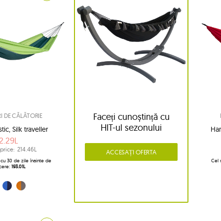
Faceți cunoștință cu
 DE CĂLĂTORIE
HIT-ul sezonului
ic, Silk traveller
Ham
2.29L
price:
214.46L
ACCESAȚI OFERTA
cu 30 de zile înainte de
Cel 
cere:
193.01L
rest)
tru (Ocean)
rtocaliu (Techno)