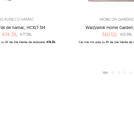
SCAUNE CU HAMAC
MOBILI DA GIARDIN
 lat de hamac, HCXLT-314
Warzywnik Home Garden,
474.31L
360.12L
677.59L
423.98L
 cu 30 de zile înainte de reducere:
474.31L
Cel mai mic preț cu 30 de zile înainte de