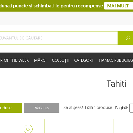
dunați puncte și schimbați-le pentru recompense
MAI MULT
R OF THE WEEK
MĂRCI
COLECȚII
CATEGORII
HAMAC PUBLICITA
Tahiti
Se afișează
1 din 1
produse
roduse
Variants
Pagină: