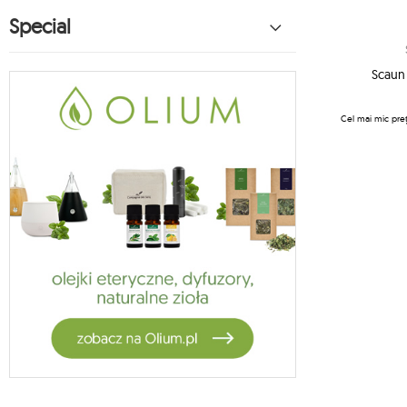
hamac pentru copii koala
Special
27
koala accesorii pentru hamac
1
vela
Scaun
5
habana
14
hamac lunar
Cel mai mic preț
2
scaun moon
13
suspensie hamac
1
hamac din bumbac
1
zestawy ogrodowe
4
jagram stă
3
crua outdoor
9
hamacul stă koala
1
oslo
2
4