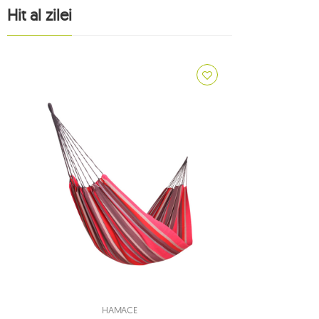
1
Hit al zilei
1
1
1
3
8
14
accesorii koala
9
accesorii ticket to the moon
7
adventure
8
alți producători
2
american dream
2
apollo
1
arcus
1
arte
1
artista
HAMACE