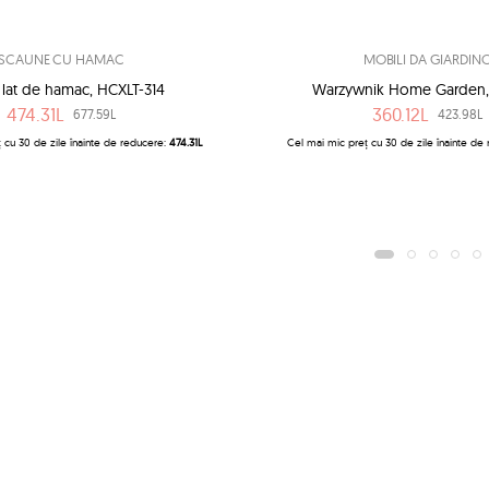
SCAUNE CU HAMAC
MOBILI DA GIARDIN
 lat de hamac, HCXLT-314
Warzywnik Home Garden,
474.31L
360.12L
677.59L
423.98L
 cu 30 de zile înainte de reducere:
474.31L
Cel mai mic preț cu 30 de zile înainte de