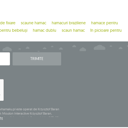
 de fixare
scaune hamac
hamacuri braziliene
hamace pentru
entru bebeluși
hamac dublu
scaun hamac
în picioare pentru
TRIMITE
e whamaku.pl este operat de Krzysztof Baran
: Mouton Interactive Krzysztof Baran,
având sediul social la ul. Starowiejska 265, 08-
TE
, REGON (număr statistic): 711650928.