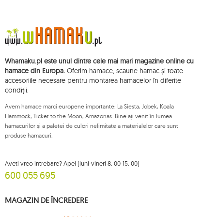
1
deluxe
1
dockside
1
domo
1
door clamp
Whamaku.pl este unul dintre cele mai mari magazine online cu
3
double
hamace din Europa.
Oferim hamace, scaune hamac și toate
accesoriile necesare pentru montarea hamacelor în diferite
5
dream
condiții.
1
dstand
Avem hamace marci europene importante: La Siesta, Jobek, Koala
1
easy +
Hammock, Ticket to the Moon, Amazonas. Bine ați venit în lumea
hamacurilor și a paletei de culori nelimitate a materialelor care sunt
1
eco-friendly hammock
produse hamacuri.
2
etno
2
fat
Aveti vreo intrebare? Apel (luni-vineri 8: 00-15: 00)
600 055 695
2
florencia
1
foot rest
MAGAZIN DE ÎNCREDERE
149
garden