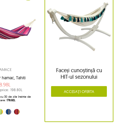
Faceți cunoștință cu
AMACE
HIT-ul sezonului
 hamac, Tahiti
8.98L
price:
198.80L
ACCESAȚI OFERTA
cu 30 de zile înainte de
cere:
178.92L
tru (Kolibri)
)
astru (Ocean)
roșu (Vulcano)