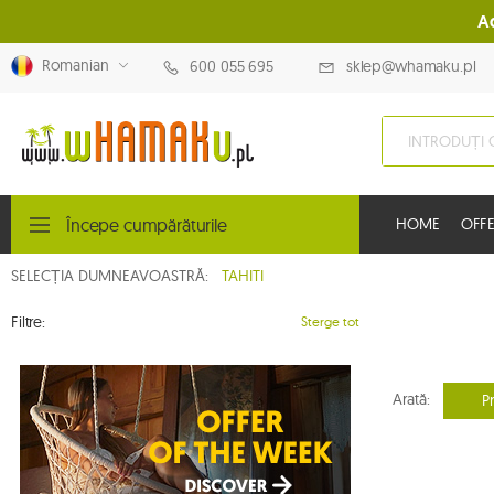
A
Romanian
600 055 695
sklep@whamaku.pl
Începe cumpărăturile
HOME
OFFE
SELECȚIA DUMNEAVOASTRĂ:
TAHITI
Filtre:
Sterge tot
Arată:
P