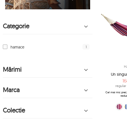
Categorie
1
hamace
H
Mărimi
Un singur
16
regular 
Marca
Cel mai mic preț 
redu
galben-albas
roz (Candy
alb
Colectie