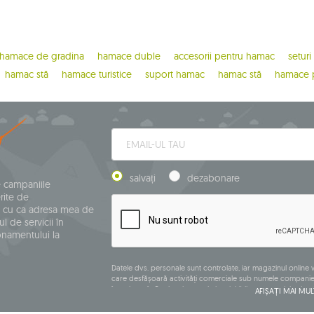
hamace de gradina
hamace duble
accesorii pentru hamac
seturi
hamac stă
hamace turistice
suport hamac
hamac stă
hamace p
salvați
dezabonare
e campaniile
rite de
 cu ca adresa mea de
l de servicii în
onamentului la
Datele dvs. personale sunt controlate, iar magazinul onlin
care desfășoară activități comerciale sub numele companiei
înregistrat în Registrul central al activităților comerciale și 
AFIȘAȚI MAI MUL
110 Siedlce, NIP (număr de identificare fiscală): 821-152-01-37