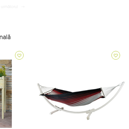
următorul
nală