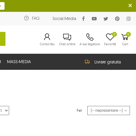
FAQ
Social Media
0
0
Contul tău
Chat online
A lua legatura
Favorită
Cart
R
MASS-MEDIA
Livrare gratuita
Fel: