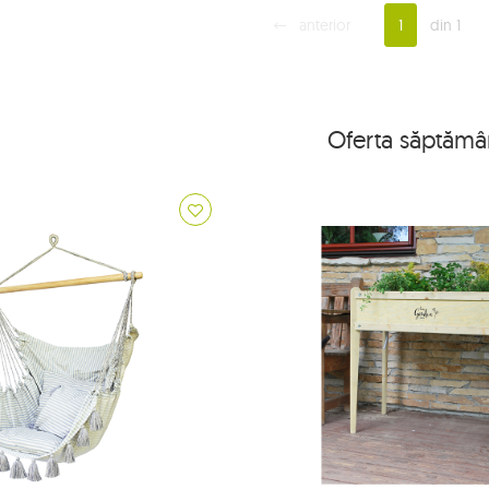
anterior
1
din 1
Oferta săptămâ