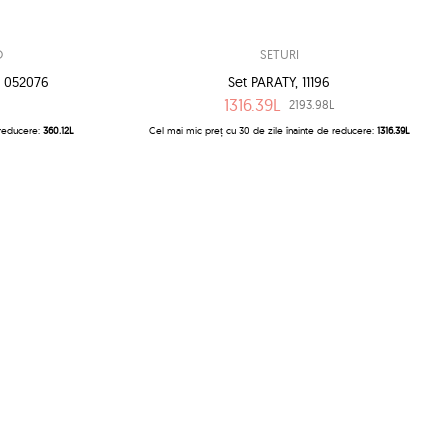
O
SETURI
 052076
Set PARATY, 11196
1316.39L
2193.98L
 reducere:
360.12L
Cel mai mic preț cu 30 de zile înainte de reducere:
1316.39L