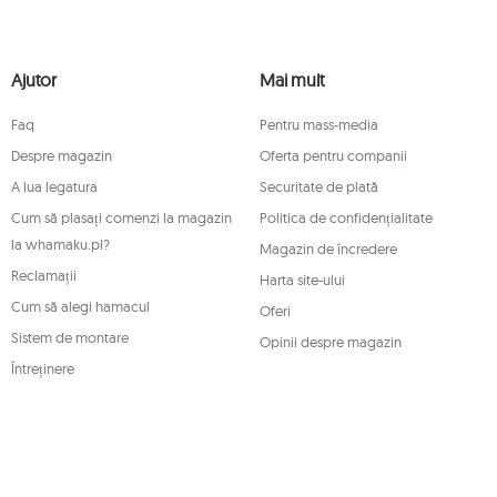
ormativ și vor fi stocate până când vă
mitați prelucrarea și să vă opuneți prelucrării
depune, la o autoritate de supraveghere
Ajutor
Mai mult
retrageți, în orice moment, consimțământul
de retragere care nu afectează legalitatea
Faq
Pentru mass-media
icare dintre drepturile menționate mai sus,
enți Mouton Interactive prin e-mail sau
Despre magazin
Oferta pentru companii
A lua legatura
Securitate de plată
n.pl/ODO
Cum să plasați comenzi la magazin
Politica de confidențialitate
la whamaku.pl?
Magazin de încredere
Reclamații
Harta site-ului
Cum să alegi hamacul
Oferi
Sistem de montare
Opinii despre magazin
Întreținere