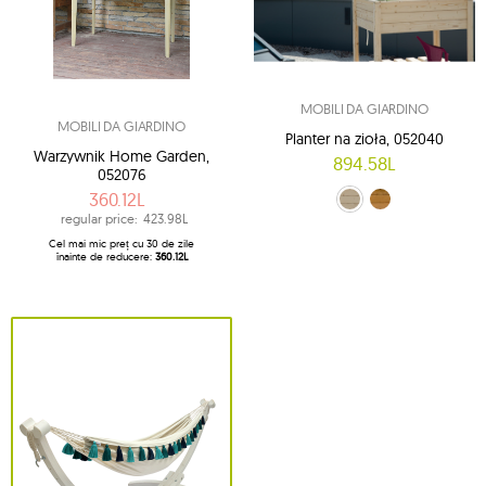
MOBILI DA GIARDINO
MOBILI DA GIARDINO
Planter na zioła, 052040
Warzywnik Home Garden,
894.58L
052076
360.12L
molid (01)
zada (02)
regular price:
423.98L
Cel mai mic preț cu 30 de zile
înainte de reducere:
360.12L