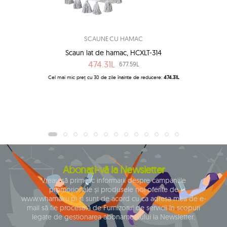
SCAUNE CU HAMAC
Scaun lat de hamac, HCXLT-314
474.31L
677.59L
Cel mai mic preț cu 30 de zile înainte de reducere:
474.31L
Abonați-vă la Newsletter
Vreau să primesc informații despre campaniile
promoționale și produsele noi oferite de
www.whamaku.pl și sunt de acord cu ca adresa mea de e-
mail să fie procesată de Furnizorul de servicii în scopuri
legate de gestionarea abonamentului la Newsletter.