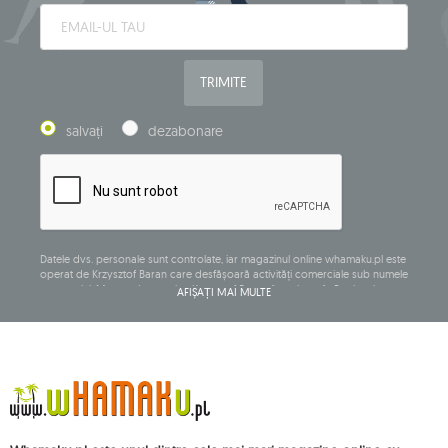
TRIMITE
salvați
dezabonare
Datele dvs. personale sunt controlate, iar magazinul online whamaku.pl este
operat de Krzysztof Baran care desfășoară activități comerciale sub numele
companiei: Mouton Interactive Krzysztof Baran, înregistrat în Registrul
AFIȘAȚI MAI MULTE
central al activităților comerciale și având sediul social la ul. Starowiejska
265, 08-110 Siedlce, NIP (număr de identificare fiscală): 821-152-01-37, REGON
(număr statistic): 711650928.
Datele vor fi prelucrate în scopul distribuirii buletinului informativ și vor fi
stocate până când vă dezabonați.
Veți avea dreptul să accesați, să rectificați, să ștergeți, să limitați prelucrarea
și să vă opuneți prelucrării datelor dvs. cu caracter personal, precum și
dreptul de a depune, la o autoritate de supraveghere aplicabilă, o