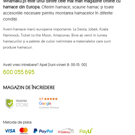
Whamaku.pl este unul dintre cele mai mari magazine online cu
plângere privind prelucrarea acestor date și retrageți, în orice moment,
consimțământul dvs. pentru prelucrarea datelor dvs. personale, cu o astfel
hamace din Europa.
Oferim hamace, scaune hamac și toate
de retragere care nu afectează legalitatea prelucrării efectuate anterior
accesoriile necesare pentru montarea hamacelor în diferite
acestora. Pentru a exercita oricare dintre drepturile menționate mai sus, vă
condiții.
rugăm să contactați departamentul de servicii pentru clienți Mouton
Interactive prin e-mail sau printr-o scrisoare trimisă la adresa sa înregistrată.
Avem hamace marci europene importante: La Siesta, Jobek, Koala
Pentru mai multe informații, vă rugăm să vizitați:
www.mouton.pl/ODO
Hammock, Ticket to the Moon, Amazonas. Bine ați venit în lumea
hamacurilor și a paletei de culori nelimitate a materialelor care sunt
produse hamacuri.
Aveti vreo intrebare? Apel (luni-vineri 8: 00-15: 00)
600 055 695
MAGAZIN DE ÎNCREDERE
Metode de plata