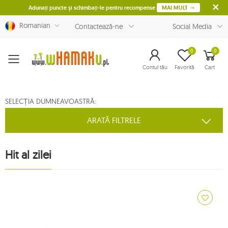
Adunați puncte și schimbați-le pentru recompense
MAI MULT
Romanian
Contactează-ne
Social Media
0
0
Menu
Contul tău
Favorită
Cart
SELECȚIA DUMNEAVOASTRĂ:
ARATĂ FILTRELE
Hit al zilei