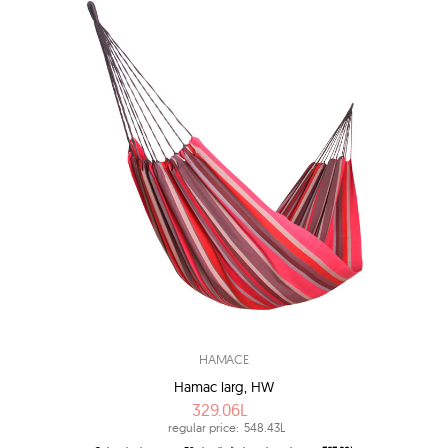
HAMACE
Hamac larg, HW
329.06L
regular price:
548.43L