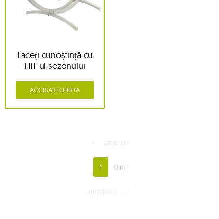
Faceți cunoștință cu
HIT-ul sezonului
ACCESAȚI OFERTA
anterior
1
din 1
următorul