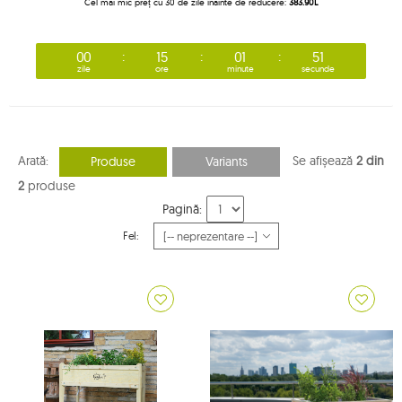
Cel mai mic preț cu 30 de zile înainte de reducere:
383.90L
00
15
01
51
zile
ore
minute
secunde
Arată:
Se afișează
2 din
Produse
Variants
2
produse
Pagină:
Fel: