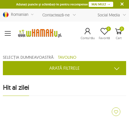
Adunați puncte și schimbați-le pentru recompense
MAI MULT
Romanian
Contactează-ne
Social Media
0
0
Menu
Contul tău
Favorită
Cart
SELECȚIA DUMNEAVOASTRĂ:
TAVOLINO
ARATĂ FILTRELE
Hit al zilei