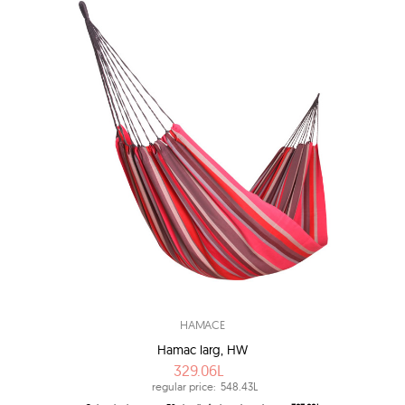
HAMACE
Hamac larg, HW
329.06L
regular price:
548.43L