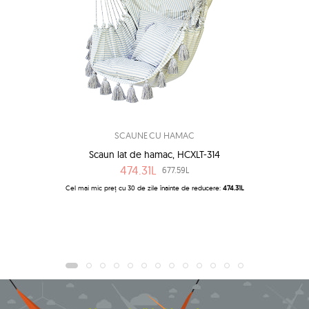
SCAUNE CU HAMAC
Scaun lat de hamac, HCXLT-314
474.31L
677.59L
Cel mai mic preț cu 30 de zile înainte de reducere:
474.31L