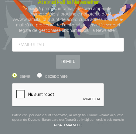
Abonați-vă la Newsletter
Vreau să primesc informații despre campaniile
promoționale și produsele noi oferite de
www.whamaku.pl și sunt de acord cu ca adresa mea de e-
mail să fie procesată de Furnizorul de servicii în scopuri
legate de gestionarea abonamentului la Newsletter.
TRIMITE
salvați
dezabonare
Datele dvs. personale sunt controlate, iar magazinul online whamaku.pl este
operat de Krzysztof Baran care desfășoară activități comerciale sub numele
companiei: Mouton Interactive Krzysztof Baran, înregistrat în Registrul
AFIȘAȚI MAI MULTE
central al activităților comerciale și având sediul social la ul. Starowiejska
265, 08-110 Siedlce, NIP (număr de identificare fiscală): 821-152-01-37, REGON