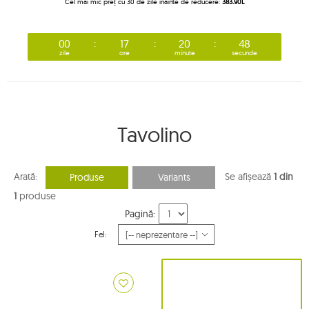
Cel mai mic preț cu 30 de zile înainte de reducere:
383.90L
00
17
20
48
zile
ore
minute
secunde
Tavolino
Arată:
Se afișează
1 din
Produse
Variants
1
produse
Pagină:
Fel: