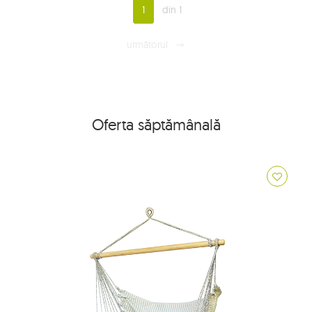
1
din 1
următorul
Oferta săptămânală