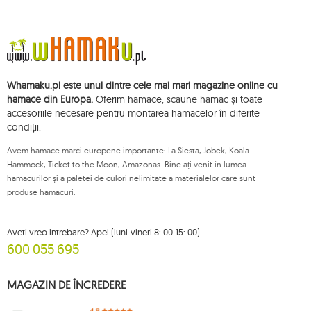
(număr statistic): 711650928.
Datele vor fi prelucrate în scopul distribuirii buletinului informativ și vor fi
stocate până când vă dezabonați.
Veți avea dreptul să accesați, să rectificați, să ștergeți, să limitați prelucrarea
și să vă opuneți prelucrării datelor dvs. cu caracter personal, precum și
dreptul de a depune, la o autoritate de supraveghere aplicabilă, o
Whamaku.pl este unul dintre cele mai mari magazine online cu
plângere privind prelucrarea acestor date și retrageți, în orice moment,
consimțământul dvs. pentru prelucrarea datelor dvs. personale, cu o astfel
hamace din Europa.
Oferim hamace, scaune hamac și toate
de retragere care nu afectează legalitatea prelucrării efectuate anterior
accesoriile necesare pentru montarea hamacelor în diferite
acestora. Pentru a exercita oricare dintre drepturile menționate mai sus, vă
condiții.
rugăm să contactați departamentul de servicii pentru clienți Mouton
Interactive prin e-mail sau printr-o scrisoare trimisă la adresa sa înregistrată.
Avem hamace marci europene importante: La Siesta, Jobek, Koala
Pentru mai multe informații, vă rugăm să vizitați:
www.mouton.pl/ODO
Hammock, Ticket to the Moon, Amazonas. Bine ați venit în lumea
hamacurilor și a paletei de culori nelimitate a materialelor care sunt
produse hamacuri.
Aveti vreo intrebare? Apel (luni-vineri 8: 00-15: 00)
600 055 695
MAGAZIN DE ÎNCREDERE