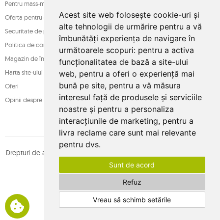
Pentru mass-media
Acest site web folosește cookie-uri și
Oferta pentru companii
alte tehnologii de urmărire pentru a vă
Securitate de plată
îmbunătăți experiența de navigare în
Politica de confidențialitate
următoarele scopuri:
pentru a activa
Magazin de încredere
funcționalitatea de bază a site-ului
Harta site-ului
web
,
pentru a oferi o experiență mai
bună pe site
,
pentru a vă măsura
Oferi
interesul față de produsele și serviciile
Opinii despre magazin
noastre și pentru a personaliza
interacțiunile de marketing
,
pentru a
livra reclame care sunt mai relevante
pentru dvs
.
Drepturi de autor © whamaku.pl. Toate drepturile rezervate. Proiectat
Sunt de acord
de
MOUTON interactive
Urmăriți-ne pe:
Refuz
Vreau să schimb setările