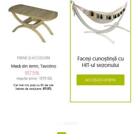
Faceți cunoștință cu
PERNE ȘI ACCESORII
HIT-ul sezonului
Masă din lemn, Tavolino
917.59L
regular price:
1079.52L
ACCESAȚI OFERTA
Cel mai mic preț cu 30 de zile
înainte de reducere:
971.57L
anterior