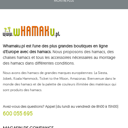
MONTRE PLUS
Baran, inscrite au registre central des activités commerciales et ayant son
siège social à ul. Starowiejska 265, 08-110 Siedlce, NIP (numéro
d'identification fiscale): 821-152-01-37, REGON (numéro statistique): 711650928.
Les données seront traitées dans le but de diffuser la newsletter et seront
conservées jusqu'à votre désinscription.
Vous avez le droit d'accéder, de rectifier, de supprimer, de limiter le
traitement et de vous opposer au traitement de vos données personnelles,
ainsi que le droit de déposer, auprès d'une autorité de contrôle
Whamaku.pl est l'une des plus grandes boutiques en ligne
compétente, une réclamation concernant le traitement de ces données et
de retirer, à tout moment, votre consentement au traitement de vos
d'Europe avec des hamacs.
Nous proposons des hamacs, des
données personnelles, un tel retrait n'affectant pas la légalité du traitement
chaises hamacs et tous les accessoires nécessaires au montage
effectué antérieurement. Pour exercer l'un des droits susmentionnés,
des hamacs dans différentes conditions.
veuillez contacter le service client de Mouton Interactive par e-mail, ou par
courrier adressé à son adresse enregistrée.
Nous avons des hamacs de grandes marques européennes: La Siesta,
Pour plus d'informations, veuillez visiter:
www.mouton.pl/ODO
Jobek, Koala Hammock, Ticket to the Moon, Amazonas. Bienvenue dans le
monde des hamacs et de la palette de couleurs illimitée des matériaux qui
sont produits des hamacs.
Avez-vous des questions? Appel (du lundi au vendredi de 8h00 à 15h00)
600 055 695