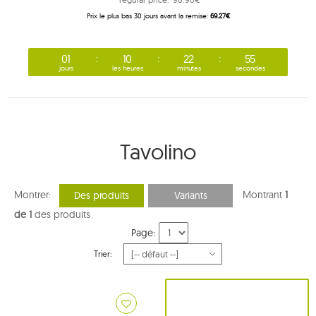
Prix ​​le plus bas 30 jours avant la remise:
69.27€
01
10
22
54
jours
les heures
minutes
secondes
Tavolino
Montrer:
Montrant
1
Des produits
Variants
de 1
des produits
Page:
Trier: