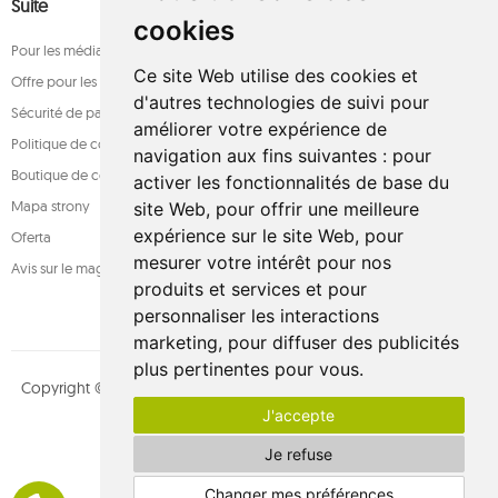
Suite
cookies
Pour les médias
Ce site Web utilise des cookies et
Offre pour les entreprises
d'autres technologies de suivi pour
Sécurité de paiement
améliorer votre expérience de
Politique de confidentialité
navigation aux fins suivantes :
pour
Boutique de confiance
activer les fonctionnalités de base du
Mapa strony
site Web
,
pour offrir une meilleure
expérience sur le site Web
,
pour
Oferta
mesurer votre intérêt pour nos
Avis sur le magasin
produits et services et pour
personnaliser les interactions
marketing
,
pour diffuser des publicités
plus pertinentes pour vous
.
Copyright © whamaku.pl. Tous les droits sont réservés. Conçu par
J'accepte
MOUTON interactive
Suivez-nous sur :
Je refuse
Changer mes préférences