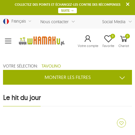
COLLECTEZ DES POINTS ET ÉCHANGEZ-LES CONTRE DES RÉCOMPENSES
SUITE
Français
Nous contacter
Social Media
0
0
Menu
Votre compte
Favorite
Chariot
VOTRE SÉLECTION:
TAVOLINO
MONTRER LES FILTRES
Le hit du jour