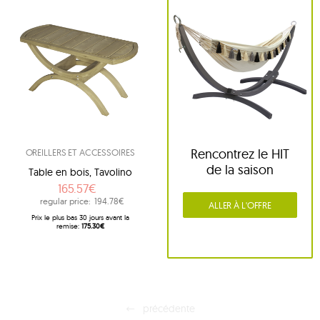
Rencontrez le HIT
OREILLERS ET ACCESSOIRES
de la saison
Table en bois, Tavolino
165.57€
regular price:
194.78€
ALLER À L'OFFRE
Prix ​​le plus bas 30 jours avant la
remise:
175.30€
précédente