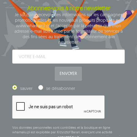
Abonnez-vous à notre newsletter
Je souhaite recevoir des informations sur les campagnes
promotionnelles et les nouveaux produits proposés par
www.whamaku.pl et j'accepte par la présente que mon
adresse e-mail soit traitée par le fournisseur de services à
des fins liées au traitement de l'abonnement à la
newsletter.
ENVOYER
sauver
se désabonner
Vos données personnelles sont contrôlées et la boutique en ligne
whamaku.pl est exploitée par Krzysztof Baran, exerçant une activité
commerciale sous la dénomination sociale: Mouton Interactive Krzysztof