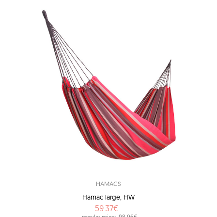
HAMACS
Hamac large, HW
59.37€
regular price:
98.96€