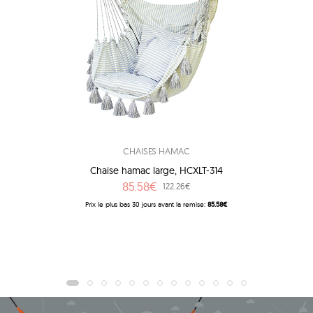
CHAISES HAMAC
Chaise hamac large, HCXLT-314
85.58€
122.26€
Prix ​​le plus bas 30 jours avant la remise:
85.58€