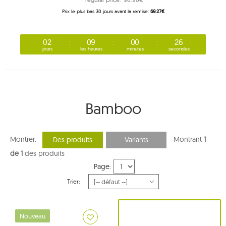
Prix ​​le plus bas 30 jours avant la remise:
69.27€
02
09
00
26
jours
les heures
minutes
secondes
Bamboo
Montrer:
Montrant
1
Des produits
Variants
de 1
des produits
Page:
Trier:
Nouveau