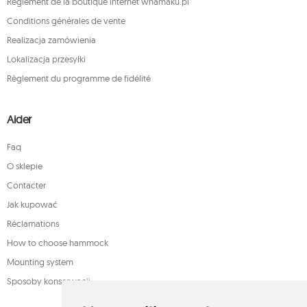
Règlement de la boutique internet whamaku.pl
Conditions générales de vente
Realizacja zamówienia
Lokalizacja przesyłki
Règlement du programme de fidélité
Aider
Faq
O sklepie
Contacter
Jak kupować
Réclamations
How to choose hammock
Mounting system
Sposoby konserwacji