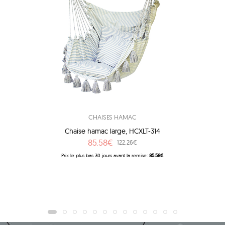
CHAISES HAMAC
Chaise hamac large, HCXLT-314
85.58€
122.26€
Prix ​​le plus bas 30 jours avant la remise:
85.58€