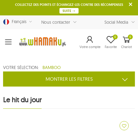
COLLECTEZ DES POINTS ET ÉCHANGEZ-LES CONTRE DES RÉCOMPENSES
SUITE
Français
Nous contacter
Social Media
0
0
Menu
Votre compte
Favorite
Chariot
VOTRE SÉLECTION:
BAMBOO
MONTRER LES FILTRES
Le hit du jour