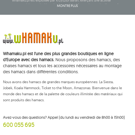
whamaku.pl est exploitée par Krzysztof Baran, exerçant une activité
commerciale sous la dénomination sociale: Mouton Interactive Krzysztof
MONTRE PLUS
Baran, inscrite au registre central des activités commerciales et ayant son
siège social à ul. Starowiejska 265, 08-110 Siedlce, NIP (numéro
d'identification fiscale): 821-152-01-37, REGON (numéro statistique): 711650928.
Les données seront traitées dans le but de diffuser la newsletter et seront
conservées jusqu'à votre désinscription.
Vous avez le droit d'accéder, de rectifier, de supprimer, de limiter le
traitement et de vous opposer au traitement de vos données personnelles,
ainsi que le droit de déposer, auprès d'une autorité de contrôle
Whamaku.pl est l'une des plus grandes boutiques en ligne
compétente, une réclamation concernant le traitement de ces données et
de retirer, à tout moment, votre consentement au traitement de vos
d'Europe avec des hamacs.
Nous proposons des hamacs, des
données personnelles, un tel retrait n'affectant pas la légalité du traitement
chaises hamacs et tous les accessoires nécessaires au montage
effectué antérieurement. Pour exercer l'un des droits susmentionnés,
des hamacs dans différentes conditions.
veuillez contacter le service client de Mouton Interactive par e-mail, ou par
courrier adressé à son adresse enregistrée.
Nous avons des hamacs de grandes marques européennes: La Siesta,
Pour plus d'informations, veuillez visiter:
www.mouton.pl/ODO
Jobek, Koala Hammock, Ticket to the Moon, Amazonas. Bienvenue dans le
monde des hamacs et de la palette de couleurs illimitée des matériaux qui
sont produits des hamacs.
Avez-vous des questions? Appel (du lundi au vendredi de 8h00 à 15h00)
600 055 695