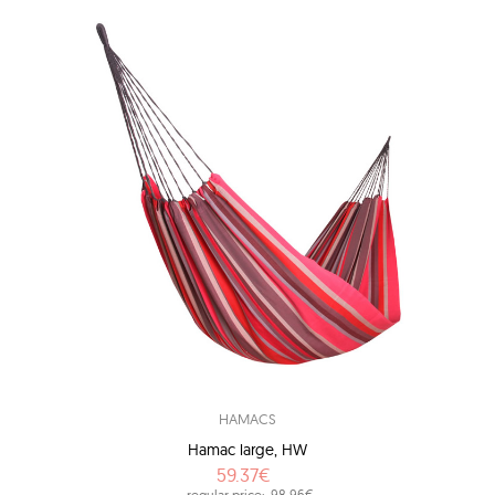
HAMACS
Hamac large, HW
59.37€
regular price:
98.96€