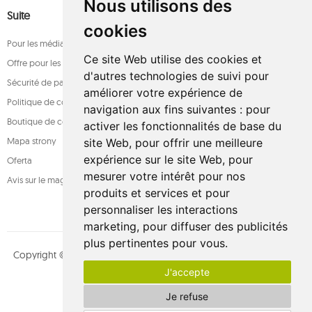
Nous utilisons des
Suite
cookies
Pour les médias
Ce site Web utilise des cookies et
Offre pour les entreprises
d'autres technologies de suivi pour
Sécurité de paiement
améliorer votre expérience de
Politique de confidentialité
navigation aux fins suivantes :
pour
Boutique de confiance
activer les fonctionnalités de base du
Mapa strony
site Web
,
pour offrir une meilleure
expérience sur le site Web
,
pour
Oferta
mesurer votre intérêt pour nos
Avis sur le magasin
produits et services et pour
personnaliser les interactions
marketing
,
pour diffuser des publicités
plus pertinentes pour vous
.
Copyright © whamaku.pl. Tous les droits sont réservés. Conçu par
J'accepte
MOUTON interactive
Suivez-nous sur :
Je refuse