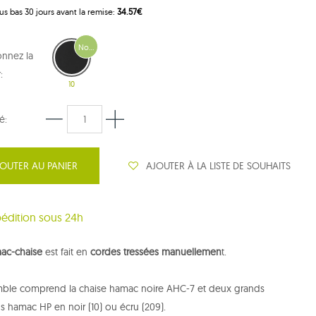
 plus bas 30 jours avant la remise:
34.57€
Nouveau
onnez la
:
10
é:
AJOUTER À LA LISTE DE SOUHAITS
OUTER AU PANIER
édition sous 24h
ac-chaise
est fait en
cordes tressées manuellemen
t.
mble comprend la chaise hamac noire AHC-7 et deux grands
s hamac HP en noir (10) ou écru (209).