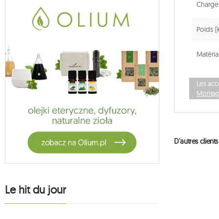
Charge
Poids [
Matéria
Les acc
Montag
D'autres clien
Le hit du jour