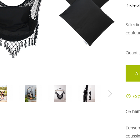
Prix ​​le
Sélecti
couleur
Quantit
AJ
Exp
Ce
ham
L'ense
coussin