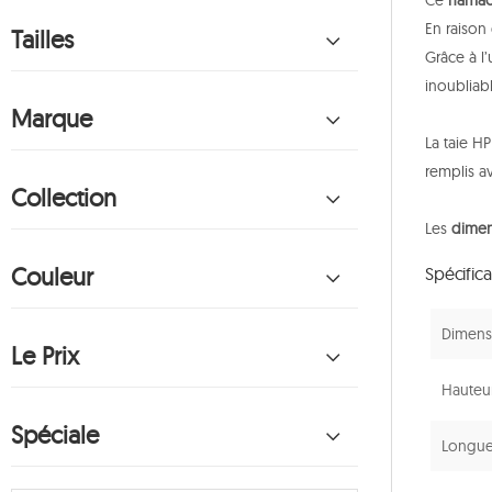
Ce
hamac
En raison 
Tailles
Grâce à l’
inoubliabl
Marque
La taie HP
remplis a
Collection
Les
dimen
Couleur
Spécific
Dimensi
Le Prix
Hauteur
Spéciale
Longueu