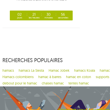
02
21
30
55
jours
les heures
minutes
secondes
RECHERCHES POPULAIRES
hamacs
hamacs La Siesta
Hamac Jobek
hamacs Koala
hamacs
Hamacs colombiens
hamac à barres
hamac en coton
supports
debout pour le hamac
chaises hamac
tentes hamac