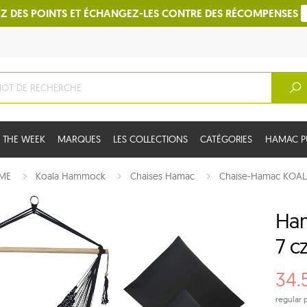
Z DES POINTS ET ÉCHANGEZ-LES CONTRE DES RÉCOMPENSES
 THE WEEK
MARQUES
LES COLLECTIONS
CATÉGORIES
HAMAC PU
ME
Koala Hammock
Chaises Hamac
Chaise-Hamac KOA
Ham
7 c
34.
regular p