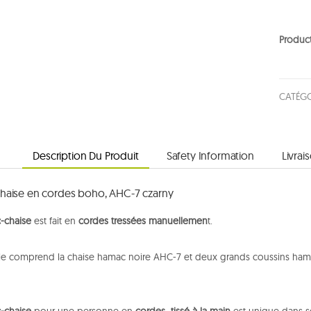
Product
CATÉGO
Description Du Produit
Safety Information
Livrai
aise en cordes boho, AHC-7 czarny
-chaise
est fait en
cordes tressées manuellemen
t.
e comprend la chaise hamac noire AHC-7 et deux grands coussins hamac