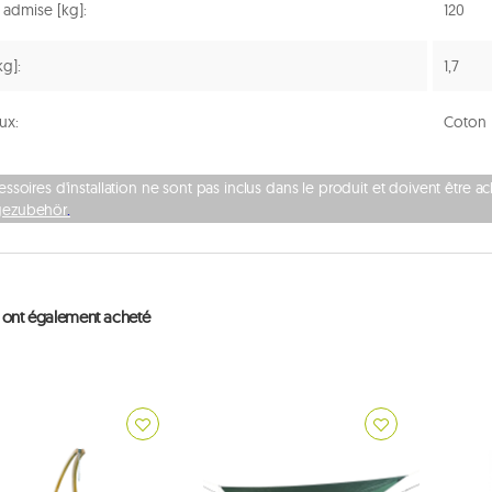
 admise [kg]:
120
kg]:
1,7
ux:
Coton
essoires d'installation ne sont pas inclus dans le produit et doivent être 
ezubehör
.
ts ont également acheté