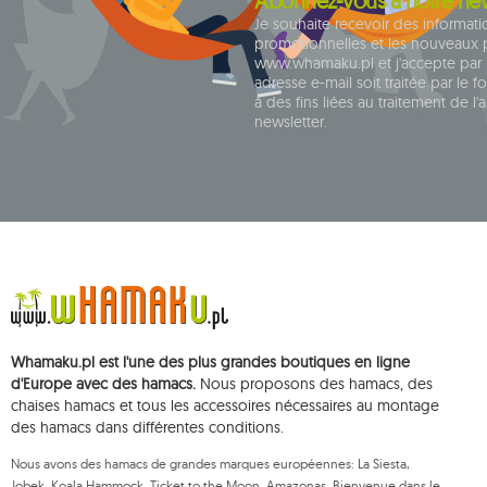
Abonnez-vous à notre new
Je souhaite recevoir des informat
promotionnelles et les nouveaux 
www.whamaku.pl et j'accepte par
adresse e-mail soit traitée par le f
à des fins liées au traitement de 
newsletter.
Whamaku.pl est l'une des plus grandes boutiques en ligne
d'Europe avec des hamacs.
Nous proposons des hamacs, des
chaises hamacs et tous les accessoires nécessaires au montage
des hamacs dans différentes conditions.
Nous avons des hamacs de grandes marques européennes: La Siesta,
Jobek, Koala Hammock, Ticket to the Moon, Amazonas. Bienvenue dans le