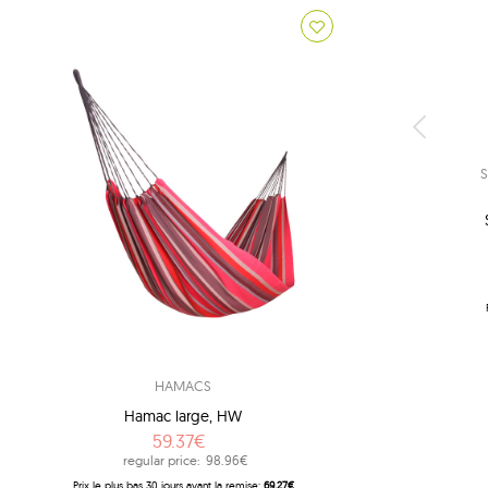
HAMACS
Hamac large, HW
59.37€
regular price:
98.96€
Prix ​​le plus bas 30 jours avant la remise:
69.27€