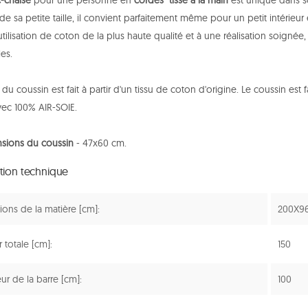
-chaise
pour une personne en
cordes tissé à la main
est unique dans s
de sa petite taille, il convient parfaitement même pour un petit intérieur
utilisation de coton de la plus haute qualité et à une réalisation soignée, 
es.
 du coussin est fait à partir d'un tissu de coton d'origine. Le coussin est 
vec 100% AIR-SOIE.
sions du coussin
- 47x60 cm.
ation technique
ons de la matière [cm]:
200X9
 totale [cm]:
150
r de la barre [cm]:
100