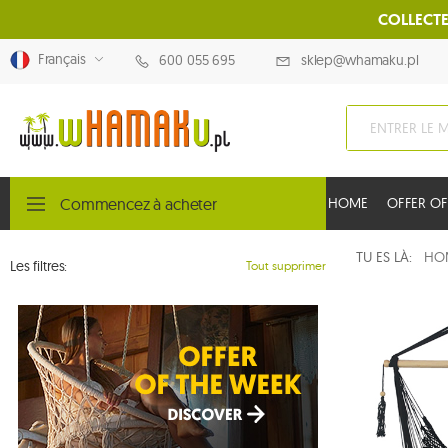
COLLECTE
Français
600 055 695
sklep@whamaku.pl
Commencez à acheter
HOME
OFFER OF
TU ES LÀ:
HO
Les filtres:
Tout supprimer