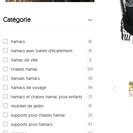
Catégorie
81
hamacs
41
hamacs avec barres d'écartement
3
hamac de ville
123
chaises hamac
30
transats hamacs
94
hamacs de voyage
17
hamacs et chaises hamac pour enfants
15
mobilier de jardin
22
supports pour chaises hamac
57
supports pour hamacs