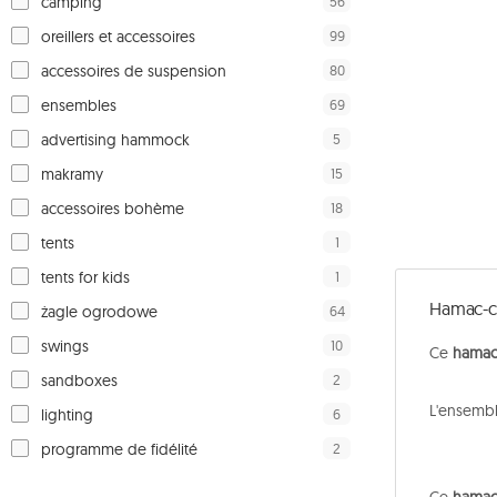
56
camping
99
oreillers et accessoires
80
accessoires de suspension
69
ensembles
5
advertising hammock
15
makramy
18
accessoires bohème
1
tents
1
tents for kids
Hamac-ch
64
żagle ogrodowe
10
swings
Ce
hamac
2
sandboxes
L'ensembl
6
lighting
2
programme de fidélité