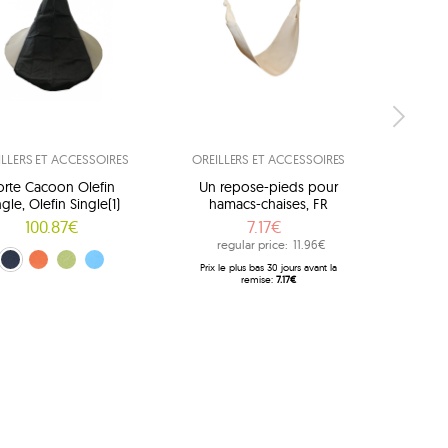
ILLERS ET ACCESSOIRES
OREILLERS ET ACCESSOIRES
OREILL
orte Cacoon Olefin
Un repose-pieds pour
Mous
ngle, Olefin Single(1)
hamacs-chaises, FR
Cac
100.87€
7.17€
regular price:
11.96€
l (CACOSD4)
ricot (CACOSD5)
Lime (CACOSD6)
Light Blue (CACOSD7)
Prix ​​le plus bas 30 jours avant la
remise:
7.17€