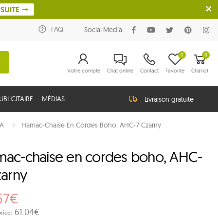
SUITE
FAQ
Social Media
0
0
Votre compte
Chat online
Contact
Favorite
Chariot
BLICITAIRE
MÉDIAS
Livraison gratuite
LA
Hamac-Chaise En Cordes Boho, AHC-7 Czarny
ac-chaise en cordes boho, AHC-
zarny
57€
61.04€
rice: