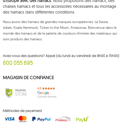
d'Europe avec des hamacs.
Nous proposons des hamacs, des
chaises hamacs et tous les accessoires nécessaires au montage
1
domo
des hamacs dans différentes conditions.
1
door clamp
Nous avons des hamacs de grandes marques européennes: La Siesta,
3
double
Jobek, Koala Hammock, Ticket to the Moon, Amazonas. Bienvenue dans le
5
dream
monde des hamacs et de la palette de couleurs illimitée des matériaux qui
sont produits des hamacs.
1
dstand
1
easy +
Avez-vous des questions? Appel (du lundi au vendredi de 8h00 à 15h00)
1
eco-friendly hammock
600 055 695
32
ensembles de jardin koala
MAGASIN DE CONFIANCE
2
etno
2
fat
2
florencia
1
foot rest
Méthodes de payement
148
garden
7
gaya