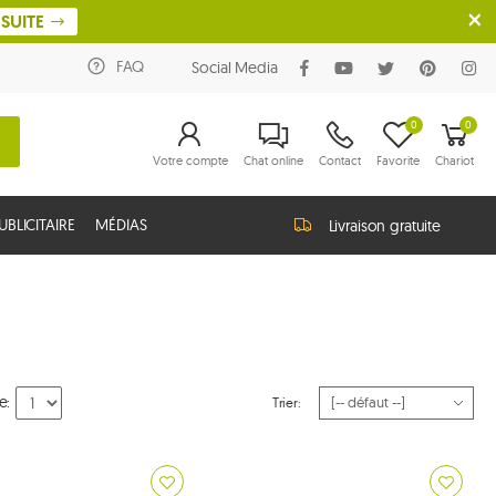
SUITE
FAQ
Social Media
0
0
Votre compte
Chat online
Contact
Favorite
Chariot
BLICITAIRE
MÉDIAS
Livraison gratuite
e:
Trier: