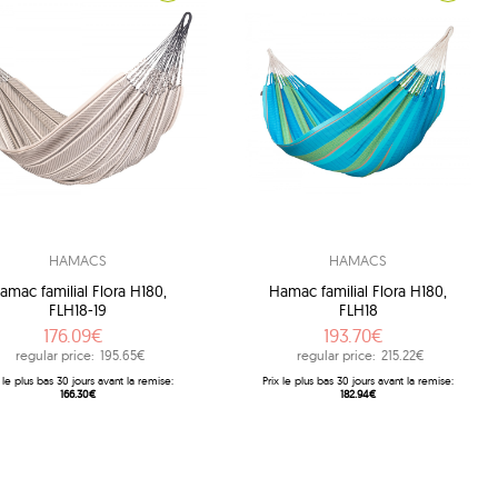
HAMACS
HAMACS
amac familial Flora H180,
Hamac familial Flora H180,
FLH18-19
FLH18
176.09€
193.70€
regular price:
195.65€
regular price:
215.22€
 ​​le plus bas 30 jours avant la remise:
Prix ​​le plus bas 30 jours avant la remise:
166.30€
182.94€