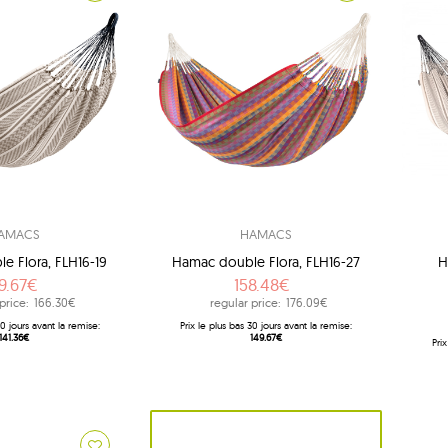
AMACS
HAMACS
e Flora, FLH16-19
Hamac double Flora, FLH16-27
H
9.67€
158.48€
price:
166.30€
regular price:
176.09€
 30 jours avant la remise:
Prix ​​le plus bas 30 jours avant la remise:
141.36€
149.67€
Prix