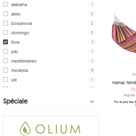
1
alabama
2
alisio
2
bossanova
3
domingo
7
flora
1
joki
1
mediterraneo
9
modesta
H
1
util
Hamac famili
19
7
kolekcja tęczowa hamaków koala
regular 
7
hamac koala
Spéciale
Prix ​​le plus bas
3
hamac de ville
19
hamac à barres koala
39
chaise-hamac koala
6