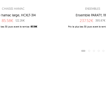
CHAISES HAMAC
ENSEMBLES
e hamac large, HCXLT-314
Ensemble PARATY, 11
85.58€
237.52€
122.26€
395.87€
lus bas 30 jours avant la remise:
85.58€
Prix ​​le plus bas 30 jours avant la rem