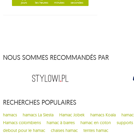
jours
les heures
minutes
secondes
8
autres fabricants
1
bamboo
1
barbados
1
barbeque
1
beach set
3
bebo
NOUS SOMMES RECOMMANDÉS PAR
1
belize
5
bench de luxe
1
brasil
1
brasil gigante
1
brasilia
RECHERCHES POPULAIRES
9
brazilian
hamacs
hamacs La Siesta
Hamac Jobek
hamacs Koala
hamacs
3
breve
Hamacs colombiens
hamac à barres
hamac en coton
supports
4
brisa
debout pour le hamac
chaises hamac
tentes hamac