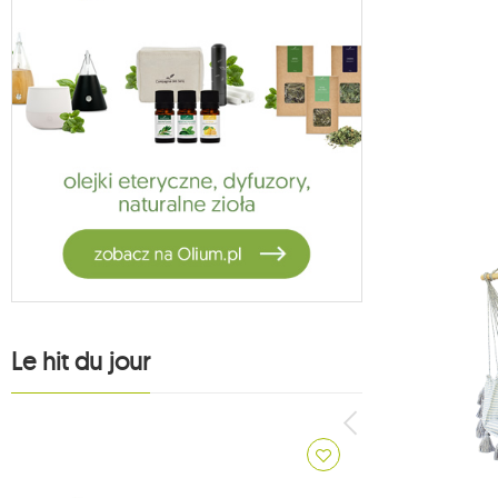
hamacs pour enfants koala
27
koala accessoires de hamac
1
vela
5
habana
14
hamaki księżycowe
2
fotele księżycowe
13
suspension hamac
1
hamak bawełniany
1
zestawy ogrodowe
4
stojaki jagram
3
crua outdoor
Le hit du jour
9
supports koala
1
oslo
4
1