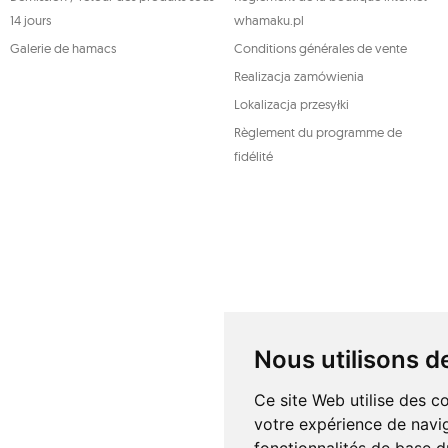
enregistrée.
14 jours
whamaku.pl
Pour plus d'informations, veuillez visiter:
www.mouton.pl/O
Galerie de hamacs
Conditions générales de vente
Realizacja zamówienia
Lokalizacja przesyłki
Règlement du programme de
fidélité
Nous utilisons d
Ce site Web utilise des c
votre expérience de navig