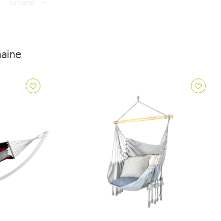
suivante
maine