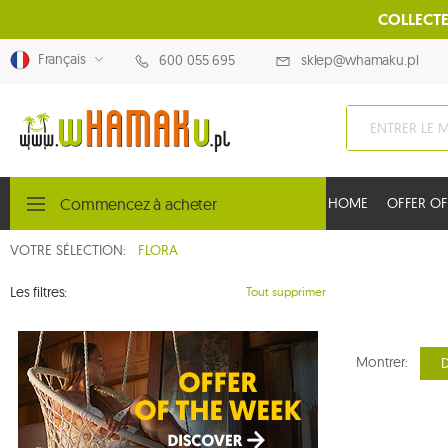
COLLECTE
Français
600 055 695
sklep@whamaku.pl
Commencez à acheter
HOME
OFFER OF
VOTRE SÉLECTION:
FLORA
Les filtres:
Tout supprimer
Montrer:
D