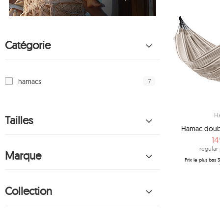
Catégorie
7
hamacs
H
Tailles
Hamac doubl
14
regular 
Marque
Prix ​​le plus bas
Collection