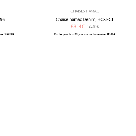
CHAISES HAMAC
196
Chaise hamac Denim, HCXL-CT
88.14€
125.91€
ise:
237.52€
Prix ​​le plus bas 30 jours avant la remise:
88.14€