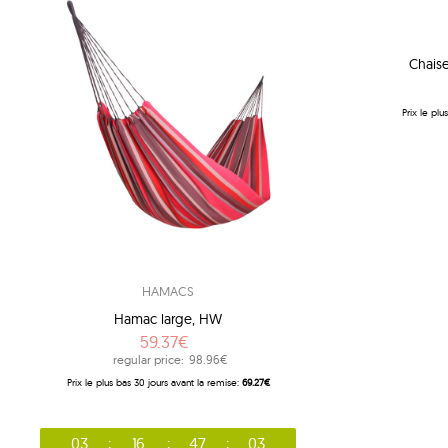
1
1
Chais
1
3
Prix ​​le p
8
14
accessoires koala
9
accessoires ticket to the moon
7
adventure
2
american dream
2
apollo
HAMACS
1
arcus
Hamac large, HW
59.37€
1
arte
regular price:
98.96€
1
artista
Prix ​​le plus bas 30 jours avant la remise:
69.27€
1
aruba
1
atlas
03
16
47
02