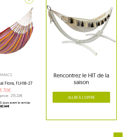
Rencontrez le HIT de la
AMACS
saison
al Flora, FLH18-27
3.70€
price:
215.22€
ALLER À L'OFFRE
 30 jours avant la remise:
182.94€