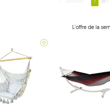
précédente
1
de 1
L'offre de la se