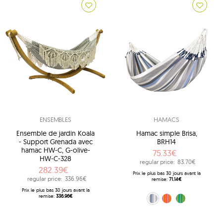
ENSEMBLES
HAMACS
Ensemble de jardin Koala
Hamac simple Brisa,
- Support Grenada avec
BRH14
hamac HW-C, G-olive-
75.33€
HW-C-328
regular price:
83.70€
282.39€
Prix ​​le plus bas 30 jours avant la
regular price:
336.96€
remise:
71.14€
Prix ​​le plus bas 30 jours avant la
remise:
336.96€
niebiesko-biały (13 - Sea Salt)
orange (28 - Toucan)
zielony (48 - Lime)