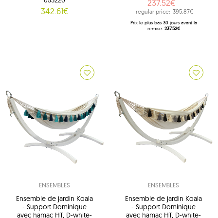
053220
237.52€
342.61€
regular price:
395.87€
Prix ​​le plus bas 30 jours avant la
remise:
237.52€
ENSEMBLES
ENSEMBLES
Ensemble de jardin Koala
Ensemble de jardin Koala
- Support Dominique
- Support Dominique
avec hamac HT, D-white-
avec hamac HT, D-white-