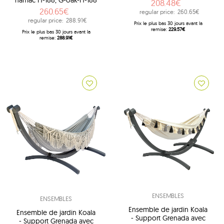
hamac H-188, G-oak-H-188
208.48€
260.65€
regular price:
260.65€
regular price:
288.91€
Prix ​​le plus bas 30 jours avant la
remise:
229.57€
Prix ​​le plus bas 30 jours avant la
remise:
288.91€
ENSEMBLES
ENSEMBLES
Ensemble de jardin Koala
Ensemble de jardin Koala
- Support Grenada avec
- Support Grenada avec