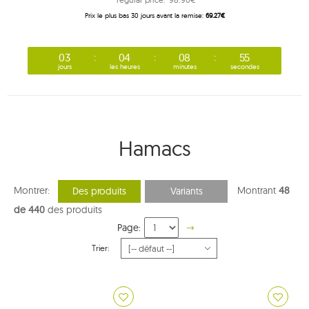
Prix ​​le plus bas 30 jours avant la remise:
69.27€
03
04
08
54
jours
les heures
minutes
secondes
Hamacs
Montrer:
Montrant
48
Des produits
Variants
de 440
des produits
Page:
Trier: