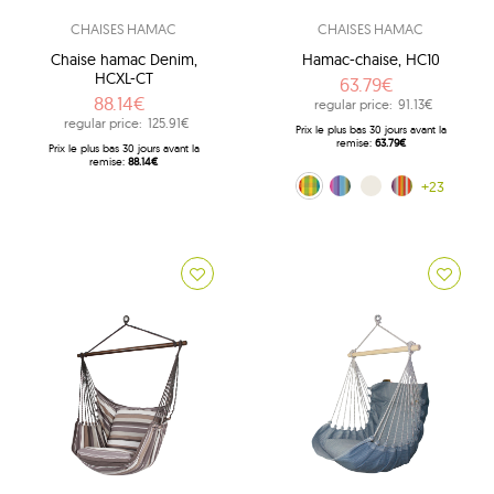
CHAISES HAMAC
CHAISES HAMAC
Chaise hamac Denim,
Hamac-chaise, HC10
HCXL-CT
63.79€
88.14€
regular price:
91.13€
regular price:
125.91€
Prix ​​le plus bas 30 jours avant la
remise:
63.79€
Prix ​​le plus bas 30 jours avant la
remise:
88.14€
Viva Mexico (154C)
Multiple (160)
ecru (209)
Costa Rica (217)
+23