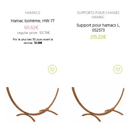
HAMACS
SUPPORTS POUR CHAISES
HAMAC
Hamac bohème, HW-7T
Support pour hamacs L,
65.62€
052373
regular price:
93.74€
215.22€
Prix ​​le plus bas 30 jours avant la
remise:
74.99€