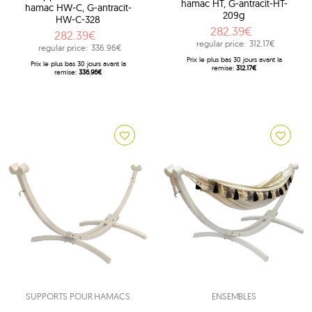
hamac HT, G-antracit-HT-
hamac HW-C, G-antracit-
209g
HW-C-328
282.39€
282.39€
regular price:
312.17€
regular price:
336.96€
Prix ​​le plus bas 30 jours avant la
Prix ​​le plus bas 30 jours avant la
remise:
312.17€
remise:
336.96€
SUPPORTS POUR HAMACS
ENSEMBLES