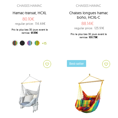
CHAISES HAMAC
CHAISES HAMAC
Hamac-transat, HCXL
Chaises longues hamac
boho, HCXL-C
80.10€
88.14€
regular price:
114.44€
regular price:
125.91€
Prix ​​le plus bas 30 jours avant la
remise:
91.55€
Prix ​​le plus bas 30 jours avant la
remise:
100.73€
Tequila sunrise (0333)
noir (10)
Multiple (160)
Kuna Yala (188)
+15
Best-seller