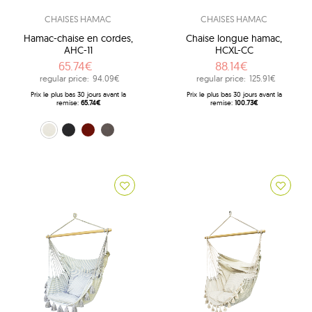
CHAISES HAMAC
CHAISES HAMAC
Hamac-chaise en cordes,
Chaise longue hamac,
AHC-11
HCXL-CC
65.74€
88.14€
regular price:
94.09€
regular price:
125.91€
Prix ​​le plus bas 30 jours avant la
Prix ​​le plus bas 30 jours avant la
remise:
65.74€
remise:
100.73€
ecru (0209)
noir (10)
rouge (325)
gris (9)