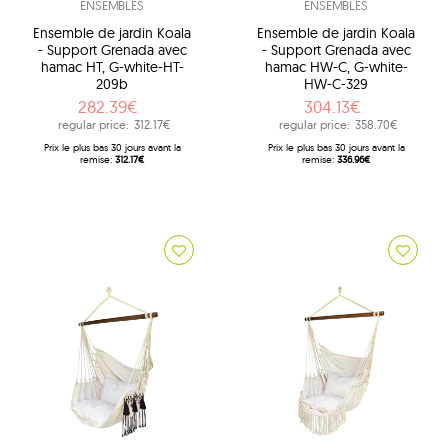
ENSEMBLES
ENSEMBLES
Ensemble de jardin Koala
Ensemble de jardin Koala
- Support Grenada avec
- Support Grenada avec
hamac HT, G-white-HT-
hamac HW-C, G-white-
209b
HW-C-329
282.39€
304.13€
regular price:
312.17€
regular price:
358.70€
Prix ​​le plus bas 30 jours avant la
Prix ​​le plus bas 30 jours avant la
remise:
312.17€
remise:
336.96€