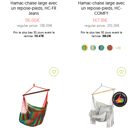
Hamac-chaise large avec
Hamac-chaise large avec
un repose-pieds, HC-FR
un repose-pieds, HC-
Jeans
COMFY
96.66€
147.18€
regular price:
138.09€
regular price:
210.26€
Prix ​​le plus bas 30 jours avant la
Prix ​​le plus bas 30 jours avant la
remise:
110.47€
remise:
168.21€
Kuna Yala (188)
200x100 (204)
bleu (242)
tęczowy (272)
+11