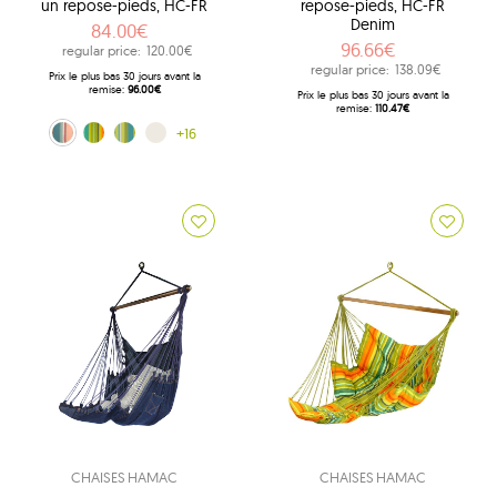
un repose-pieds, HC-FR
repose-pieds, HC-FR
Denim
84.00€
96.66€
regular price:
120.00€
regular price:
138.09€
Prix ​​le plus bas 30 jours avant la
remise:
96.00€
Prix ​​le plus bas 30 jours avant la
remise:
110.47€
ebiesko-różowy (0356)
Kuna Yala (188)
lemon (204)
ecru (209)
+16
CHAISES HAMAC
CHAISES HAMAC