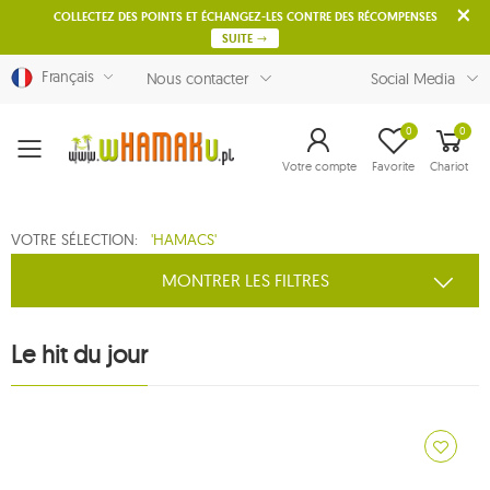
COLLECTEZ DES POINTS ET ÉCHANGEZ-LES CONTRE DES RÉCOMPENSES
SUITE
Français
Nous contacter
Social Media
0
0
Menu
Votre compte
Favorite
Chariot
VOTRE SÉLECTION:
'HAMACS'
MONTRER LES FILTRES
Le hit du jour