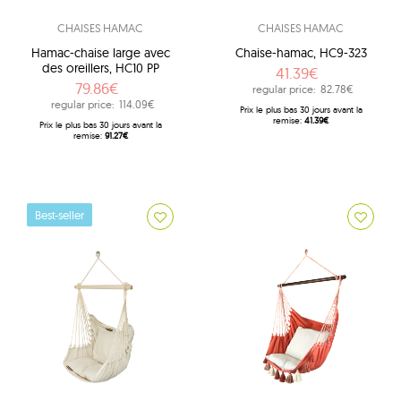
CHAISES HAMAC
CHAISES HAMAC
Hamac-chaise large avec
Chaise-hamac, HC9-323
des oreillers, HC10 PP
41.39€
79.86€
regular price:
82.78€
regular price:
114.09€
Prix ​​le plus bas 30 jours avant la
remise:
41.39€
Prix ​​le plus bas 30 jours avant la
remise:
91.27€
Best-seller