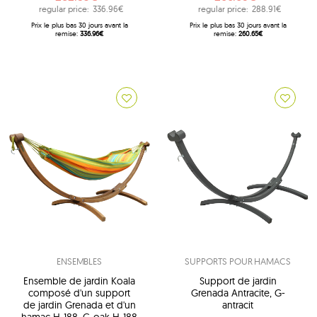
regular price:
336.96€
regular price:
288.91€
Prix ​​le plus bas 30 jours avant la
Prix ​​le plus bas 30 jours avant la
remise:
336.96€
remise:
260.65€
ENSEMBLES
SUPPORTS POUR HAMACS
Ensemble de jardin Koala
Support de jardin
composé d'un support
Grenada Antracite, G-
de jardin Grenada et d'un
antracit