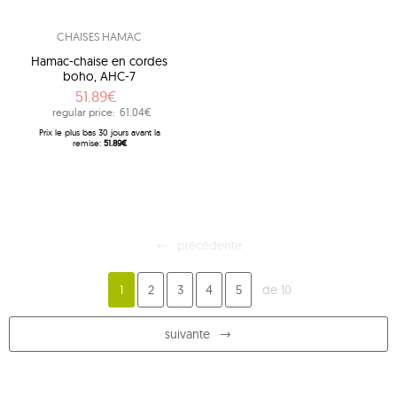
CHAISES HAMAC
Hamac-chaise en cordes
boho, AHC-7
51.89€
regular price:
61.04€
Prix ​​le plus bas 30 jours avant la
remise:
51.89€
précédente
1
2
3
4
5
de 10
suivante