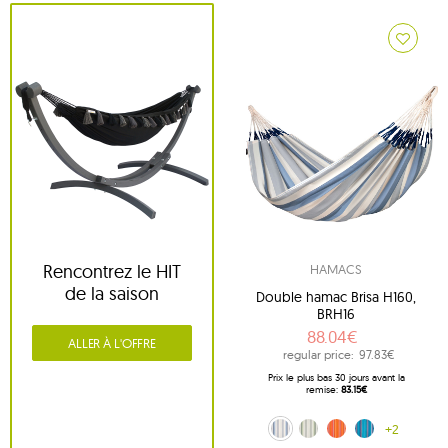
Rencontrez le HIT
HAMACS
de la saison
Double hamac Brisa H160,
BRH16
88.04€
ALLER À L'OFFRE
regular price:
97.83€
Prix ​​le plus bas 30 jours avant la
remise:
83.15€
niebiesko-biały (13)
olive (14)
orange (28)
błękitny (38)
+2