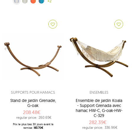
niebiesko-biały (013)
olive (14)
orange (28)
błękitny (38)
+2
SUPPORTS POUR HAMACS
ENSEMBLES
Stand de jardin Grenade,
Ensemble de jardin Koala
G-oak
- Support Grenada avec
hamac HW-C, G-oak-HW-
208.48€
C-329
regular price:
260.65€
282.39€
Prix ​​le plus bas 30 jours avant la
regular price:
336.96€
remise:
183.70€