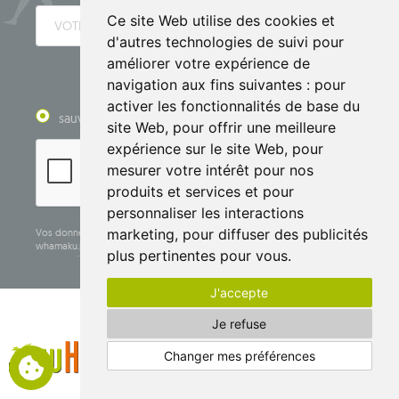
Ce site Web utilise des cookies et
d'autres technologies de suivi pour
améliorer votre expérience de
ENVOYER
navigation aux fins suivantes :
pour
activer les fonctionnalités de base du
sauver
se désabonner
site Web
,
pour offrir une meilleure
expérience sur le site Web
,
pour
mesurer votre intérêt pour nos
produits et services et pour
personnaliser les interactions
marketing
,
pour diffuser des publicités
Vos données personnelles sont contrôlées et la boutique en ligne
whamaku.pl est exploitée par Krzysztof Baran, exerçant une activité
plus pertinentes pour vous
.
commerciale sous la dénomination sociale: Mouton Interactive Krzysztof
MONTRE PLUS
Baran, inscrite au registre central des activités commerciales et ayant son
siège social à ul. Starowiejska 265, 08-110 Siedlce, NIP (numéro
J'accepte
d'identification fiscale): 821-152-01-37, REGON (numéro statistique): 711650928.
Je refuse
Les données seront traitées dans le but de diffuser la newsletter et seront
conservées jusqu'à votre désinscription.
Changer mes préférences
Vous avez le droit d'accéder, de rectifier, de supprimer, de limiter le
traitement et de vous opposer au traitement de vos données personnelles,
ainsi que le droit de déposer, auprès d'une autorité de contrôle