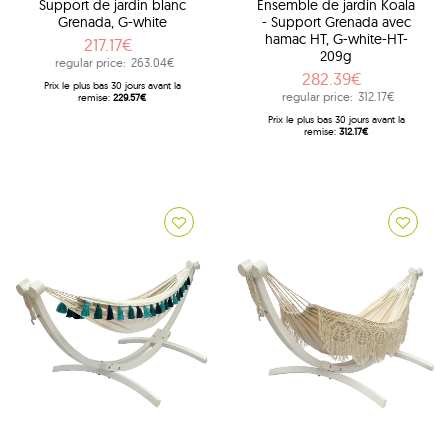
Support de jardin blanc
Ensemble de jardin Koala
Grenada, G-white
- Support Grenada avec
hamac HT, G-white-HT-
217.17€
209g
regular price:
263.04€
282.39€
Prix ​​le plus bas 30 jours avant la
regular price:
312.17€
remise:
229.57€
Prix ​​le plus bas 30 jours avant la
remise:
312.17€