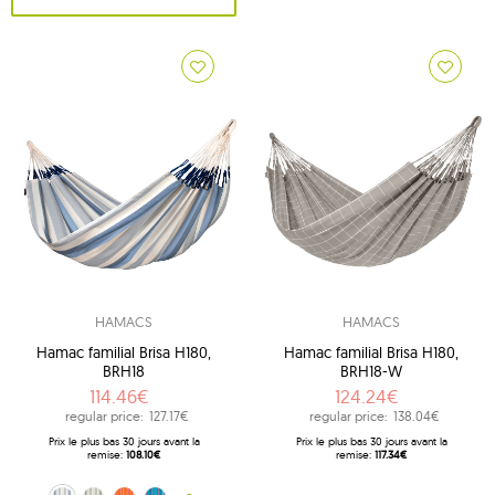
HAMACS
HAMACS
Hamac familial Brisa H180,
Hamac familial Brisa H180,
BRH18
BRH18-W
114.46€
124.24€
regular price:
127.17€
regular price:
138.04€
Prix ​​le plus bas 30 jours avant la
Prix ​​le plus bas 30 jours avant la
remise:
108.10€
remise:
117.34€