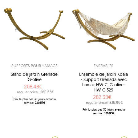
SUPPORTS POUR HAMACS
ENSEMBLES
Stand de jardin Grenade,
Ensemble de jardin Koala
G-olive
- Support Grenada avec
hamac HW-C, G-olive-
208.48€
HW-C-329
regular price:
260.65€
282.39€
Prix ​​le plus bas 30 jours avant la
regular price:
336.96€
remise:
229.57€
Prix ​​le plus bas 30 jours avant la
remise:
336.96€