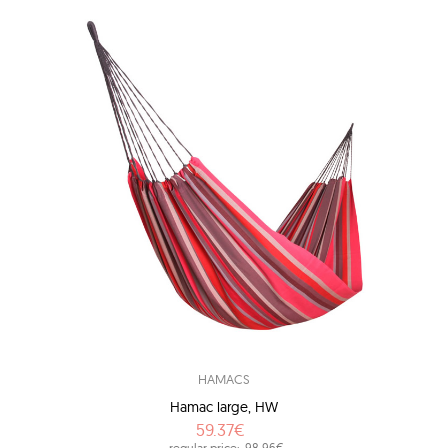
HAMACS
Hamac large, HW
59.37€
regular price:
98.96€