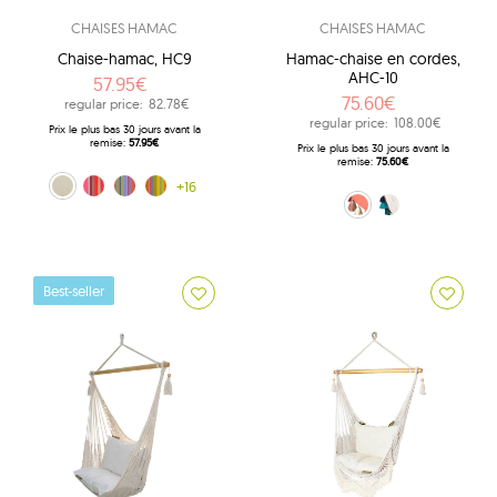
CHAISES HAMAC
CHAISES HAMAC
Chaise-hamac, HC9
Hamac-chaise en cordes,
AHC-10
57.95€
75.60€
regular price:
82.78€
regular price:
108.00€
Prix ​​le plus bas 30 jours avant la
remise:
57.95€
Prix ​​le plus bas 30 jours avant la
remise:
75.60€
ecru (209)
Lava (218)
arc-en-ciel (239)
Amelie (256)
+16
Salmon (12)
ecru-niebieski (209b)
Best-seller