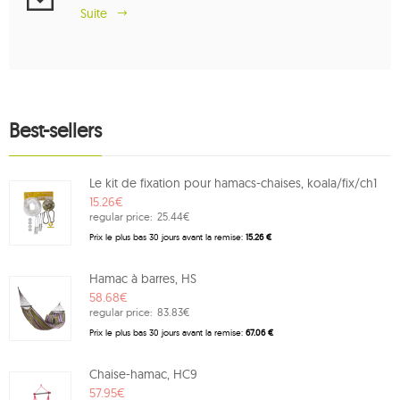
Suite
Best-sellers
Le kit de fixation pour hamacs-chaises, koala/fix/ch1
15.26€
regular price:
25.44€
Prix ​​le plus bas 30 jours avant la remise:
15.26 €
Hamac à barres, HS
58.68€
regular price:
83.83€
Prix ​​le plus bas 30 jours avant la remise:
67.06 €
Chaise-hamac, HC9
57.95€