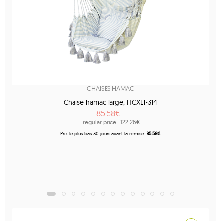
CHAISES HAMAC
Chaise hamac large, HCXLT-314
85.58€
regular price:
122.26€
Prix ​​le plus bas 30 jours avant la remise:
85.58€