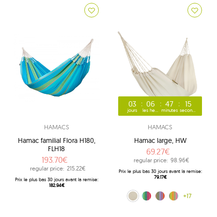
03
06
47
14
jours
les heures
minutes
secondes
HAMACS
HAMACS
Hamac familial Flora H180,
Hamac large, HW
FLH18
69.27€
193.70€
regular price:
98.96€
regular price:
215.22€
Prix ​​le plus bas 30 jours avant la remise:
79.17€
Prix ​​le plus bas 30 jours avant la remise:
182.94€
ecru (209)
Rainbow (212)
tęczowy (239)
Afrika (253)
+17