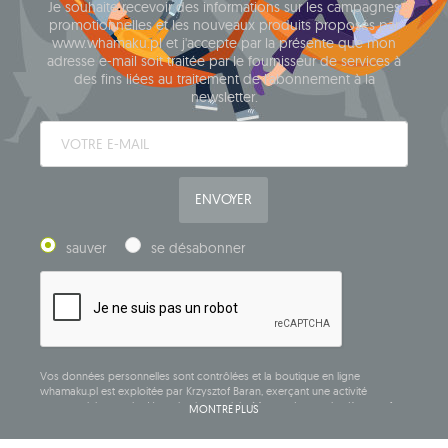
Je souhaite recevoir des informations sur les campagnes
promotionnelles et les nouveaux produits proposés par
www.whamaku.pl et j'accepte par la présente que mon
adresse e-mail soit traitée par le fournisseur de services à
des fins liées au traitement de l'abonnement à la
newsletter.
ENVOYER
sauver
se désabonner
Vos données personnelles sont contrôlées et la boutique en ligne
whamaku.pl est exploitée par Krzysztof Baran, exerçant une activité
commerciale sous la dénomination sociale: Mouton Interactive Krzysztof
MONTRE PLUS
Baran, inscrite au registre central des activités commerciales et ayant son
siège social à ul. Starowiejska 265, 08-110 Siedlce, NIP (numéro