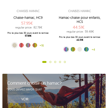
CHAISES HAMAC
CHAISES HAMAC
Chaise-hamac, HC9
Hamac-chaise pour enfants,
HCS
57.95€
44.51€
regular price:
82.78€
regular price:
59.48€
Prix ​​le plus bas 30 jours avant la remise:
57.95€
Prix ​​le plus bas 30 jours avant la remise:
44.51€
ecru (209)
Lava (218)
arc-en-ciel (239)
Amelie (256)
+16
Vi
Multiple (160)
Kuna Yala (188)
ecru (209)
bleu (242)
+4
Comment choisir un hamac?
Vous devez savoir que!
VOIR