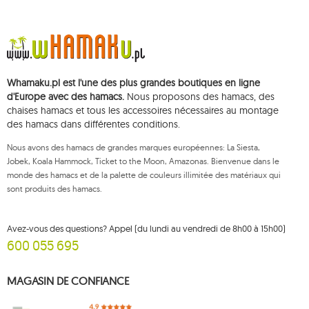
d'identification fiscale): 821-152-01-37, REGON (numéro statistique): 711650928.
Les données seront traitées dans le but de diffuser la newsletter et seront
conservées jusqu'à votre désinscription.
Vous avez le droit d'accéder, de rectifier, de supprimer, de limiter le
traitement et de vous opposer au traitement de vos données personnelles,
ainsi que le droit de déposer, auprès d'une autorité de contrôle
Whamaku.pl est l'une des plus grandes boutiques en ligne
compétente, une réclamation concernant le traitement de ces données et
de retirer, à tout moment, votre consentement au traitement de vos
d'Europe avec des hamacs.
Nous proposons des hamacs, des
données personnelles, un tel retrait n'affectant pas la légalité du traitement
chaises hamacs et tous les accessoires nécessaires au montage
effectué antérieurement. Pour exercer l'un des droits susmentionnés,
des hamacs dans différentes conditions.
veuillez contacter le service client de Mouton Interactive par e-mail, ou par
courrier adressé à son adresse enregistrée.
Nous avons des hamacs de grandes marques européennes: La Siesta,
Pour plus d'informations, veuillez visiter:
www.mouton.pl/ODO
Jobek, Koala Hammock, Ticket to the Moon, Amazonas. Bienvenue dans le
monde des hamacs et de la palette de couleurs illimitée des matériaux qui
sont produits des hamacs.
Avez-vous des questions? Appel (du lundi au vendredi de 8h00 à 15h00)
600 055 695
MAGASIN DE CONFIANCE