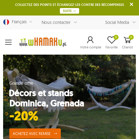
COLLECTEZ DES POINTS ET ÉCHANGEZ-LES CONTRE DES RÉCOMPENSES
SUITE
Français
Nous contacter
Social Media
0
0
Menu
Votre compte
Favorite
Chariot
Grande offre
Décors et stands
Dominica, Grenada
-20%
ACHETEZ AVEC REMISE