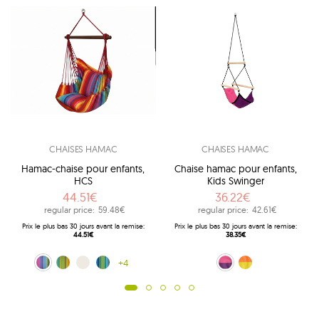
CHAISES HAMAC
CHAISES HAMAC
Hamac-chaise pour enfants,
Chaise hamac pour enfants,
HCS
Kids Swinger
44.51€
36.22€
regular price:
59.48€
regular price:
42.61€
Prix ​​le plus bas 30 jours avant la remise:
Prix ​​le plus bas 30 jours avant la remise:
44.51€
38.35€
Multiple (160)
Kuna Yala (188)
ecru (209)
bleu (242)
+4
rose (Pink)
jaune (Yellow)