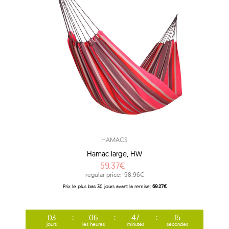
HAMACS
Hamac large, HW
59.37€
regular price:
98.96€
Prix ​​le plus bas 30 jours avant la remise:
69.27€
03
06
47
14
jours
les heures
minutes
secondes