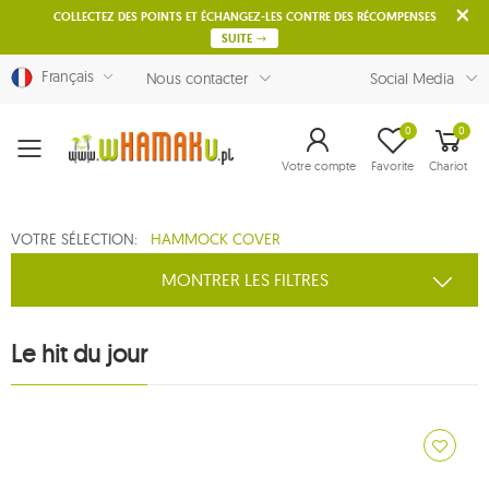
COLLECTEZ DES POINTS ET ÉCHANGEZ-LES CONTRE DES RÉCOMPENSES
SUITE
Français
Nous contacter
Social Media
0
0
Menu
Votre compte
Favorite
Chariot
VOTRE SÉLECTION:
HAMMOCK COVER
MONTRER LES FILTRES
Le hit du jour