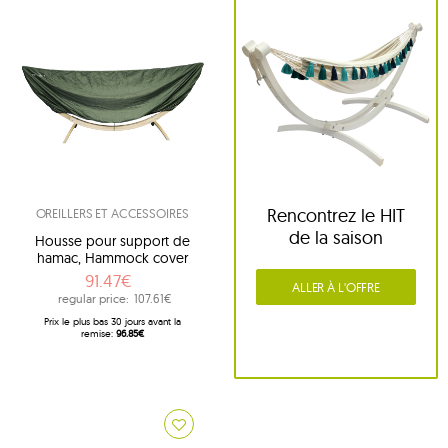
Rencontrez le HIT
OREILLERS ET ACCESSOIRES
de la saison
Housse pour support de
hamac, Hammock cover
91.47€
ALLER À L'OFFRE
regular price:
107.61€
Prix ​​le plus bas 30 jours avant la
remise:
96.85€