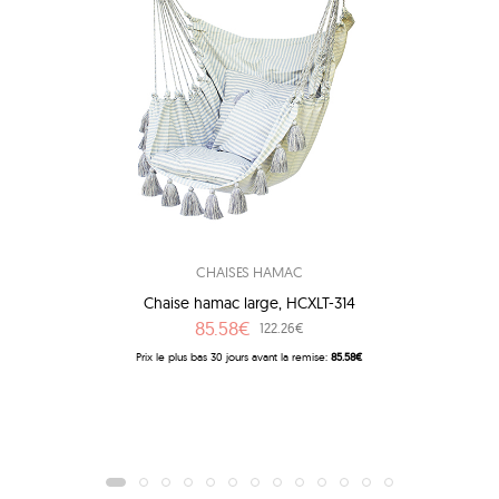
CHAISES HAMAC
Chaise hamac large, HCXLT-314
85.58€
122.26€
Prix ​​le plus bas 30 jours avant la remise:
85.58€