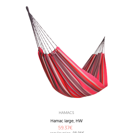
HAMACS
Hamac large, HW
59.37€
regular price:
98.96€