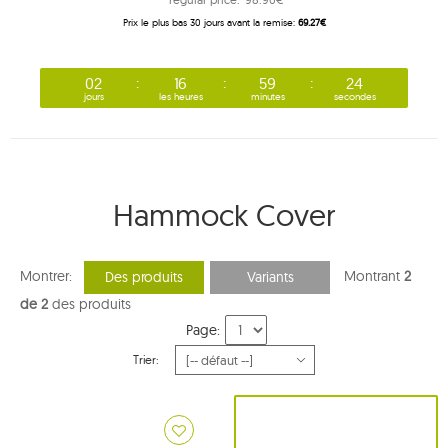
Prix ​​le plus bas 30 jours avant la remise:
69.27€
02
16
59
24
jours
les heures
minutes
secondes
Hammock Cover
Montrer:
Montrant
2
Des produits
Variants
de 2
des produits
Page:
Trier: