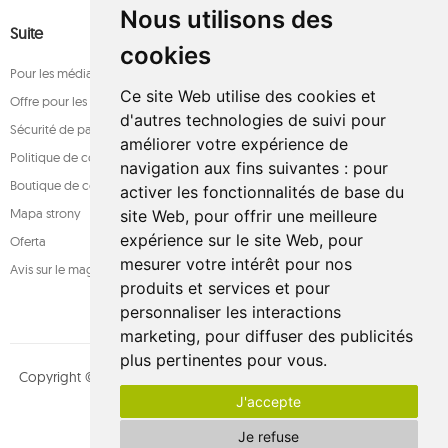
Nous utilisons des
Suite
cookies
Pour les médias
Ce site Web utilise des cookies et
Offre pour les entreprises
d'autres technologies de suivi pour
Sécurité de paiement
améliorer votre expérience de
Politique de confidentialité
navigation aux fins suivantes :
pour
Boutique de confiance
activer les fonctionnalités de base du
Mapa strony
site Web
,
pour offrir une meilleure
expérience sur le site Web
,
pour
Oferta
mesurer votre intérêt pour nos
Avis sur le magasin
produits et services et pour
personnaliser les interactions
marketing
,
pour diffuser des publicités
plus pertinentes pour vous
.
Copyright © whamaku.pl. Tous les droits sont réservés. Conçu par
J'accepte
MOUTON interactive
Suivez-nous sur :
Je refuse