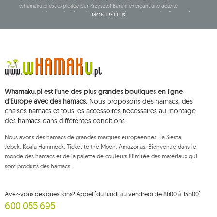
whamaku.pl est exploitée par Krzysztof Baran, exerçant une activité
commerciale sous la dénomination sociale: Mouton Interactive Krzysztof
MONTRE PLUS
Baran, inscrite au registre central des activités commerciales et ayant son
siège social à ul. Starowiejska 265, 08-110 Siedlce, NIP (numéro
d'identification fiscale): 821-152-01-37, REGON (numéro statistique): 711650928.
Les données seront traitées dans le but de diffuser la newsletter et seront
conservées jusqu'à votre désinscription.
Vous avez le droit d'accéder, de rectifier, de supprimer, de limiter le
traitement et de vous opposer au traitement de vos données personnelles,
ainsi que le droit de déposer, auprès d'une autorité de contrôle
Whamaku.pl est l'une des plus grandes boutiques en ligne
compétente, une réclamation concernant le traitement de ces données et
de retirer, à tout moment, votre consentement au traitement de vos
d'Europe avec des hamacs.
Nous proposons des hamacs, des
données personnelles, un tel retrait n'affectant pas la légalité du traitement
chaises hamacs et tous les accessoires nécessaires au montage
effectué antérieurement. Pour exercer l'un des droits susmentionnés,
des hamacs dans différentes conditions.
veuillez contacter le service client de Mouton Interactive par e-mail, ou par
courrier adressé à son adresse enregistrée.
Nous avons des hamacs de grandes marques européennes: La Siesta,
Pour plus d'informations, veuillez visiter:
www.mouton.pl/ODO
Jobek, Koala Hammock, Ticket to the Moon, Amazonas. Bienvenue dans le
monde des hamacs et de la palette de couleurs illimitée des matériaux qui
sont produits des hamacs.
Avez-vous des questions? Appel (du lundi au vendredi de 8h00 à 15h00)
600 055 695