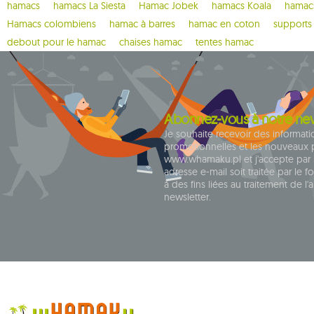
1
bugnet
hamacs
hamacs La Siesta
Hamac Jobek
hamacs Koala
hamacs
Hamacs colombiens
hamac à barres
hamac en coton
supports
1
cacoon pod
debout pour le hamac
chaises hamac
tentes hamac
1
california
1
carello baby
2
casa mount
1
chain
Abonnez-vous à notre new
Je souhaite recevoir des informat
1
chaise rocker
promotionnelles et les nouveaux 
1
chico
www.whamaku.pl et j'accepte par
adresse e-mail soit traitée par le f
1
chillounge
à des fins liées au traitement de 
newsletter.
1
classic fly
2
colibri 3.0
1
crua koala
9
cumbia
1
deluxe
1
dockside