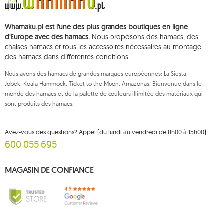
1
domo
Whamaku.pl est l'une des plus grandes boutiques en ligne
1
door clamp
d'Europe avec des hamacs.
Nous proposons des hamacs, des
3
double
chaises hamacs et tous les accessoires nécessaires au montage
des hamacs dans différentes conditions.
5
dream
1
dstand
Nous avons des hamacs de grandes marques européennes: La Siesta,
Jobek, Koala Hammock, Ticket to the Moon, Amazonas. Bienvenue dans le
1
easy +
monde des hamacs et de la palette de couleurs illimitée des matériaux qui
sont produits des hamacs.
1
eco-friendly hammock
32
ensembles de jardin koala
Avez-vous des questions? Appel (du lundi au vendredi de 8h00 à 15h00)
2
etno
600 055 695
2
fat
2
florencia
MAGASIN DE CONFIANCE
1
foot rest
149
garden
7
gaya