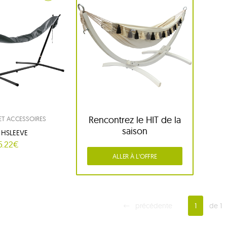
Rencontrez le HIT de la
 ET ACCESSOIRES
saison
, HSLEEVE
5.22€
ALLER À L'OFFRE
précédente
1
de 1