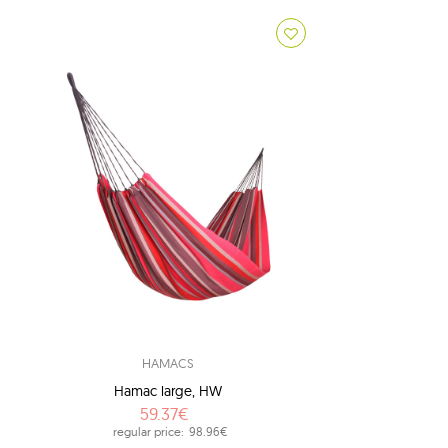
1
1
1
3
8
14
accessoires koala
9
accessoires ticket to the moon
7
adventure
2
american dream
2
apollo
1
arcus
1
arte
HAMACS
1
artista
Hamac large, HW
1
aruba
59.37€
regular price:
98.96€
1
atlas