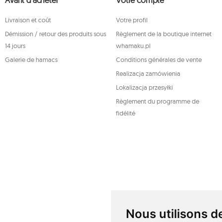
traitement de vos données personnelles, ainsi que le droit
contrôle compétente, une réclamation concernant le traitem
Livraison et coût
Votre profil
moment, votre consentement au traitement de vos données pe
la légalité du traitement effectué antérieurement. Pour exerc
Démission / retour des produits sous
Règlement de la boutique internet
contacter le service client de Mouton Interactive par e-mai
enregistrée.
14 jours
whamaku.pl
Pour plus d'informations, veuillez visiter:
www.mouton.pl/O
Galerie de hamacs
Conditions générales de vente
Realizacja zamówienia
Lokalizacja przesyłki
Règlement du programme de
fidélité
Nous utilisons d