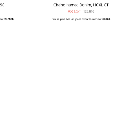
196
Chaise hamac Denim, HCXL-CT
88.14€
125.91€
ise:
237.52€
Prix ​​le plus bas 30 jours avant la remise:
88.14€