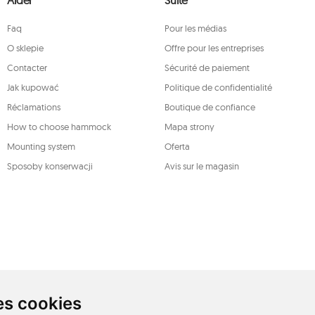
 de déposer, auprès d'une autorité de
ent de ces données et de retirer, à tout
Faq
Pour les médias
rsonnelles, un tel retrait n'affectant pas
er l'un des droits susmentionnés, veuillez
O sklepie
Offre pour les entreprises
l, ou par courrier adressé à son adresse
Contacter
Sécurité de paiement
DO
Jak kupować
Politique de confidentialité
Réclamations
Boutique de confiance
How to choose hammock
Mapa strony
Mounting system
Oferta
Sposoby konserwacji
Avis sur le magasin
es cookies