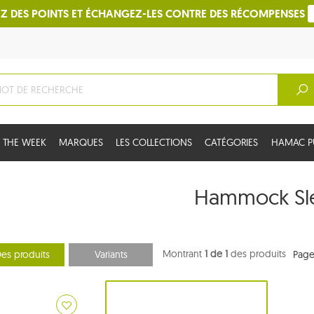
Z DES POINTS ET ÉCHANGEZ-LES CONTRE DES RÉCOMPENSES
 THE WEEK
MARQUES
LES COLLECTIONS
CATÉGORIES
HAMAC PU
Hammock Sl
Montrant
1 de 1
des produits
es produits
Variants
Page