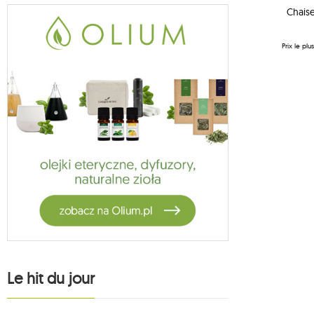
hamacs pour enfants koala
Chais
27
koala accessoires de hamac
1
vela
Prix ​​le p
5
habana
14
hamaki księżycowe
2
fotele księżycowe
13
suspension hamac
1
hamak bawełniany
1
zestawy ogrodowe
4
stojaki jagram
3
crua outdoor
9
supports koala
1
oslo
Le hit du jour
4
1