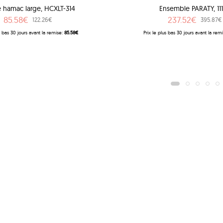
e hamac large, HCXLT-314
Ensemble PARATY, 11
85.58€
237.52€
122.26€
395.87€
lus bas 30 jours avant la remise:
85.58€
Prix ​​le plus bas 30 jours avant la rem