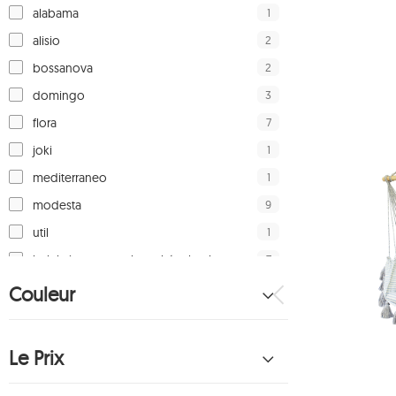
1
alabama
2
alisio
2
bossanova
3
domingo
7
flora
1
joki
1
mediterraneo
9
modesta
1
util
7
kolekcja tęczowa hamaków koala
7
hamac koala
Couleur
3
hamac de ville
19
hamac à barres koala
Le Prix
39
chaise-hamac koala
6