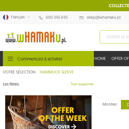
COLLECTE
Français
600 055 695
sklep@whamaku.pl
Commencez à acheter
HOME
OFFER OF
VOTRE SÉLECTION:
HAMMOCK SLEEVE
Les filtres:
Tout supprimer
Montrer:
D