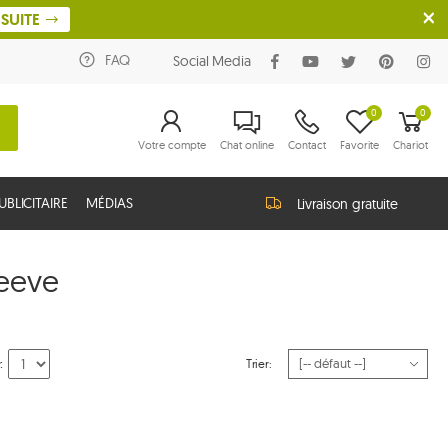
SUITE
FAQ
Social Media
0
0
Votre compte
Chat online
Contact
Favorite
Chariot
BLICITAIRE
MÉDIAS
Livraison gratuite
eeve
:
Trier: