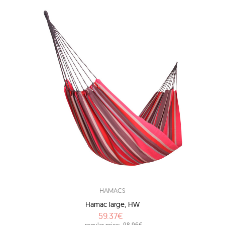
HAMACS
Hamac large, HW
59.37€
regular price:
98.96€