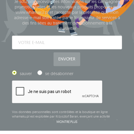
Je souhaite recevoir des informations sur les campagnes
promotionnelles et les nouveaux produits proposés par
www.whamaku.pl et j'accepte par la présente que mon
adresse e-mail soit traitée par le fournisseur de services à
des fins liées au traitement de l'abonnement à la
newsletter.
ENVOYER
sauver
se désabonner
Vos données personnelles sont contrôlées et la boutique en ligne
whamaku.pl est exploitée par Krzysztof Baran, exerçant une activité
commerciale sous la dénomination sociale: Mouton Interactive Krzysztof
MONTRE PLUS
Baran, inscrite au registre central des activités commerciales et ayant son
siège social à ul. Starowiejska 265, 08-110 Siedlce, NIP (numéro