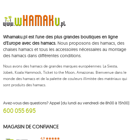
d'identification fiscale): 821-152-01-37, REGON (numéro statistique): 711650928.
Les données seront traitées dans le but de diffuser la newsletter et seront
conservées jusqu'à votre désinscription.
Vous avez le droit d'accéder, de rectifier, de supprimer, de limiter le
traitement et de vous opposer au traitement de vos données personnelles,
ainsi que le droit de déposer, auprès d'une autorité de contrôle
Whamaku.pl est l'une des plus grandes boutiques en ligne
compétente, une réclamation concernant le traitement de ces données et
de retirer, à tout moment, votre consentement au traitement de vos
d'Europe avec des hamacs.
Nous proposons des hamacs, des
données personnelles, un tel retrait n'affectant pas la légalité du traitement
chaises hamacs et tous les accessoires nécessaires au montage
effectué antérieurement. Pour exercer l'un des droits susmentionnés,
des hamacs dans différentes conditions.
veuillez contacter le service client de Mouton Interactive par e-mail, ou par
courrier adressé à son adresse enregistrée.
Nous avons des hamacs de grandes marques européennes: La Siesta,
Pour plus d'informations, veuillez visiter:
www.mouton.pl/ODO
Jobek, Koala Hammock, Ticket to the Moon, Amazonas. Bienvenue dans le
monde des hamacs et de la palette de couleurs illimitée des matériaux qui
sont produits des hamacs.
Avez-vous des questions? Appel (du lundi au vendredi de 8h00 à 15h00)
600 055 695
MAGASIN DE CONFIANCE