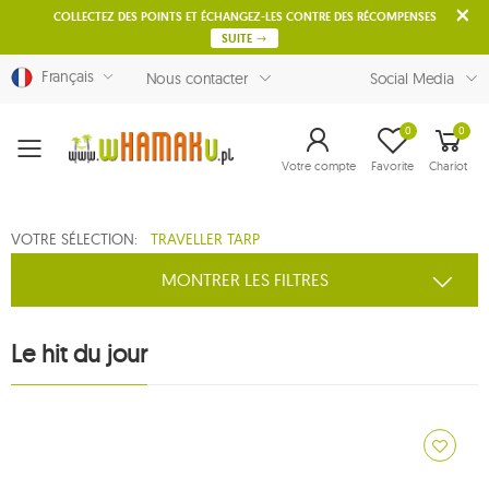
COLLECTEZ DES POINTS ET ÉCHANGEZ-LES CONTRE DES RÉCOMPENSES
SUITE
Français
Nous contacter
Social Media
0
0
Menu
Votre compte
Favorite
Chariot
VOTRE SÉLECTION:
TRAVELLER TARP
MONTRER LES FILTRES
Le hit du jour