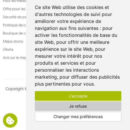
Pour les médias
Ce site Web utilise des cookies et
Offre pour les entreprises
d'autres technologies de suivi pour
Sécurité de paiement
améliorer votre expérience de
Politique de confidentialité
navigation aux fins suivantes :
pour
Boutique de confiance
activer les fonctionnalités de base du
Mapa strony
site Web
,
pour offrir une meilleure
expérience sur le site Web
,
pour
Oferta
mesurer votre intérêt pour nos
Avis sur le magasin
produits et services et pour
personnaliser les interactions
marketing
,
pour diffuser des publicités
plus pertinentes pour vous
.
Copyright © whamaku.pl. Tous les droits sont réservés. Conçu par
J'accepte
MOUTON interactive
Suivez-nous sur :
Je refuse
Changer mes préférences