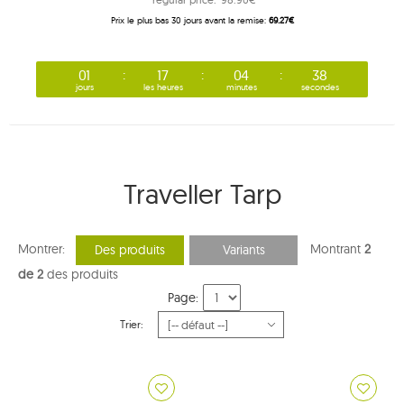
Prix ​​le plus bas 30 jours avant la remise:
69.27€
01
17
04
38
jours
les heures
minutes
secondes
Traveller Tarp
Montrer:
Montrant
2
Des produits
Variants
de 2
des produits
Page:
Trier: