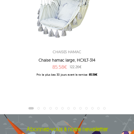
CHAISES HAMAC
Chaise hamac large, HCXLT-314
85.58€
122.26€
Prix ​​le plus bas 30 jours avant la remise:
85.58€
Abonnez-vous à notre newsletter