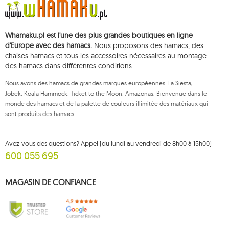
Vous avez le droit d'accéder, de rectifier, de supprimer, de limiter le
traitement et de vous opposer au traitement de vos données personnelles,
ainsi que le droit de déposer, auprès d'une autorité de contrôle
Whamaku.pl est l'une des plus grandes boutiques en ligne
compétente, une réclamation concernant le traitement de ces données et
de retirer, à tout moment, votre consentement au traitement de vos
d'Europe avec des hamacs.
Nous proposons des hamacs, des
données personnelles, un tel retrait n'affectant pas la légalité du traitement
chaises hamacs et tous les accessoires nécessaires au montage
effectué antérieurement. Pour exercer l'un des droits susmentionnés,
des hamacs dans différentes conditions.
veuillez contacter le service client de Mouton Interactive par e-mail, ou par
courrier adressé à son adresse enregistrée.
Nous avons des hamacs de grandes marques européennes: La Siesta,
Pour plus d'informations, veuillez visiter:
www.mouton.pl/ODO
Jobek, Koala Hammock, Ticket to the Moon, Amazonas. Bienvenue dans le
monde des hamacs et de la palette de couleurs illimitée des matériaux qui
sont produits des hamacs.
Avez-vous des questions? Appel (du lundi au vendredi de 8h00 à 15h00)
600 055 695
MAGASIN DE CONFIANCE