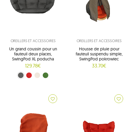
OREILLERS ET ACCESSOIRES
OREILLERS ET ACCESSOIRES
Un grand coussin pour un
Housse de pluie pour
fauteuil deux places,
fauteuil suspendu simple,
SwingPod XL poducha
SwingPod pokrowiec
129.78€
33.70€
grafitowy (01)
rouge (02)
crème (03)
zielony (04)