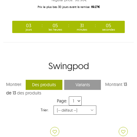
Prix ​​le plus bas 30 jours avant la remise:
69.27€
03
05
31
04
jours
les heures
minutes
secondes
Swingpod
Montrer:
Montrant
13
Des produits
Variants
de 13
des produits
Page:
Trier: