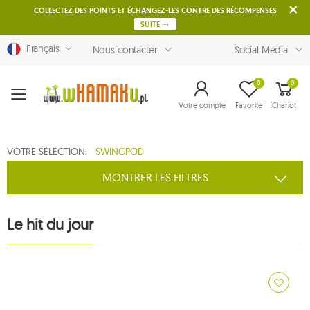
COLLECTEZ DES POINTS ET ÉCHANGEZ-LES CONTRE DES RÉCOMPENSES
SUITE
Français
Nous contacter
Social Media
0
0
Menu
Votre compte
Favorite
Chariot
VOTRE SÉLECTION:
SWINGPOD
MONTRER LES FILTRES
Le hit du jour