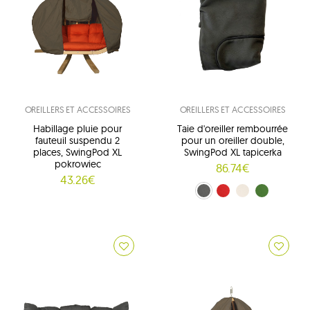
OREILLERS ET ACCESSOIRES
OREILLERS ET ACCESSOIRES
Habillage pluie pour
Taie d'oreiller rembourrée
fauteuil suspendu 2
pour un oreiller double,
places, SwingPod XL
SwingPod XL tapicerka
pokrowiec
86.74€
43.26€
grafitowy (01)
rouge (02)
crème (03)
zielony (04)