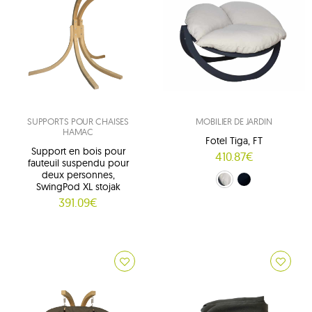
SUPPORTS POUR CHAISES
MOBILIER DE JARDIN
HAMAC
Fotel Tiga, FT
Support en bois pour
410.87€
fauteuil suspendu pour
deux personnes,
crème (FT)
grafitowy (FTS)
SwingPod XL stojak
391.09€