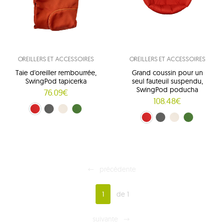
OREILLERS ET ACCESSOIRES
OREILLERS ET ACCESSOIRES
Taie d'oreiller rembourrée,
Grand coussin pour un
SwingPod tapicerka
seul fauteuil suspendu,
SwingPod poducha
76.09€
108.48€
rouge (01)
grafitowy (02)
crème (03)
vert (04)
rouge (01)
grafitowy (02)
crème (03)
zielony (04)
précédente
1
de 1
suivante