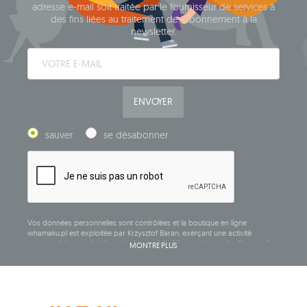
adresse e-mail soit traitée par le fournisseur de services à
des fins liées au traitement de l'abonnement à la
newsletter.
ENVOYER
sauver
se désabonner
Vos données personnelles sont contrôlées et la boutique en ligne
whamaku.pl est exploitée par Krzysztof Baran, exerçant une activité
commerciale sous la dénomination sociale: Mouton Interactive Krzysztof
MONTRE PLUS
Baran, inscrite au registre central des activités commerciales et ayant son
siège social à ul. Starowiejska 265, 08-110 Siedlce, NIP (numéro
d'identification fiscale): 821-152-01-37, REGON (numéro statistique): 711650928.
Les données seront traitées dans le but de diffuser la newsletter et seront
conservées jusqu'à votre désinscription.