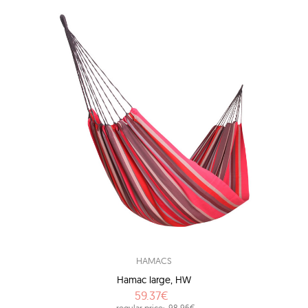
HAMACS
Hamac large, HW
59.37€
regular price:
98.96€