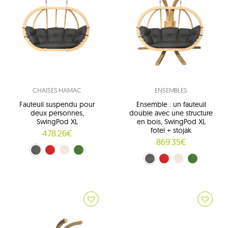
CHAISES HAMAC
ENSEMBLES
Fauteuil suspendu pour
Ensemble : un fauteuil
deux personnes,
double avec une structure
SwingPod XL
en bois, SwingPod XL
fotel + stojak
478.26€
869.35€
grafitowy (01)
rouge (02)
crème (03)
zielony (04)
grafitowy (01)
rouge (02)
crème (03)
vert (04)