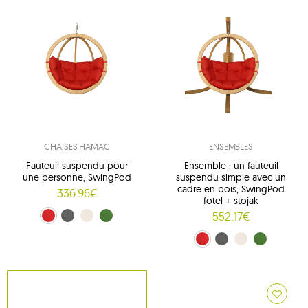
CHAISES HAMAC
ENSEMBLES
Fauteuil suspendu pour
Ensemble : un fauteuil
une personne, SwingPod
suspendu simple avec un
cadre en bois, SwingPod
336.96€
fotel + stojak
552.17€
rouge (01)
grafitowy (02)
crème (03)
vert (04)
rouge (01)
grafitowy (02)
crème (03)
vert (04)