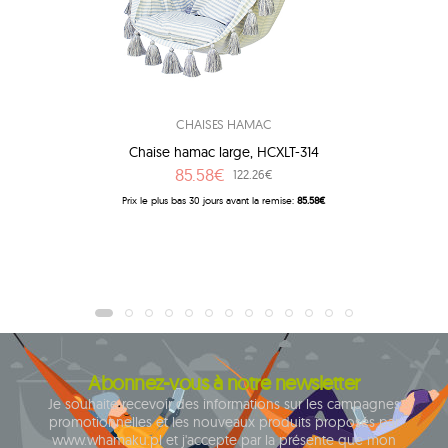
CHAISES HAMAC
Chaise hamac large, HCXLT-314
85.58€
122.26€
Prix ​​le plus bas 30 jours avant la remise:
85.58€
Abonnez-vous à notre newsletter
Je souhaite recevoir des informations sur les campagnes
promotionnelles et les nouveaux produits proposés par
www.whamaku.pl et j'accepte par la présente que mon