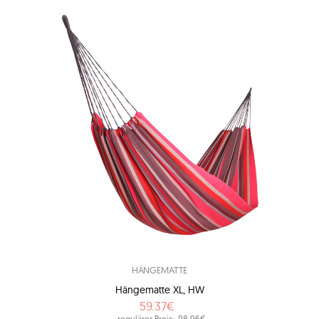
HÄNGEMATTE
Hängematte XL, HW
59.37€
regulärer Preis:
98.96€