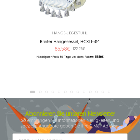
HÄNGE-LIEGESTUHL
Breiter Hängesessel, HCXLT-314
85.58€
122.26€
Niedrigster Preis 30 Tage vor dem Rabatt:
85.58€
Abonnieren Sie unseren Newsletter
So empfangen Sie Informationen Neuigkeiten und
spezielle Angebote geben Sie Ihre E-Mail-Adresse: