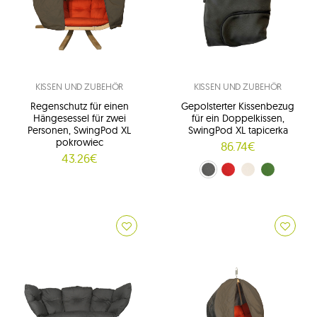
KISSEN UND ZUBEHÖR
KISSEN UND ZUBEHÖR
Regenschutz für einen
Gepolsterter Kissenbezug
Hängesessel für zwei
für ein Doppelkissen,
Personen, SwingPod XL
SwingPod XL tapicerka
pokrowiec
86.74€
43.26€
grafitgrau (01)
Rot (02)
Creme (03)
zielony (04)