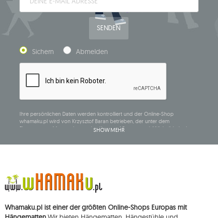
SENDEN
Sichern
Abmelden
Ihre persönlichen Daten werden kontrolliert und der Online-Shop
whamaku.pl wird von Krzysztof Baran betrieben, der unter dem
Firmennamen Mouton Interactive Krzysztof Baran geschäftlich tätig ist, in
SHOW MEHR
das Central Business Activity Register eingetragen ist und seinen Sitz in der
ul. Starowiejska 265, 08-110 Siedlce, NIP (Steueridentifikationsnummer): 821-
152-01-37, REGON (statistische Nummer): 711650928.
Die Daten werden zum Zwecke der Verbreitung des Newsletters
verarbeitet und bis zu Ihrer Abmeldung gespeichert.
Sie haben das Recht, auf die Verarbeitung Ihrer personenbezogenen Daten
zuzugreifen, diese zu korrigieren, zu löschen, deren Verarbeitung zu
beschränken und der Verarbeitung zu widersprechen, sowie das Recht, bei
Whamaku.pl ist einer der größten Online-Shops Europas mit
einer zuständigen Aufsichtsbehörde eine Beschwerde über die
Verarbeitung dieser Daten einzureichen und zu erheben Ihre Einwilligung
Hängematten.
Wir bieten Hängematten, Hängestühle und