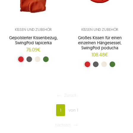
KISSEN UND ZUBEHÖR
KISSEN UND ZUBEHÖR
Gepolsterter Kissenbezug,
Großes Kissen für einen
SwingPod tapicerka
einzelnen Hängesessel,
SwingPod poducha
76.09€
108.48€
Rot (01)
grafitgrau (02)
Creme (03)
Grün (04)
Rot (01)
grafitgrau (02)
Creme (03)
zielony (04)
Zurück
1
von 1
nächster