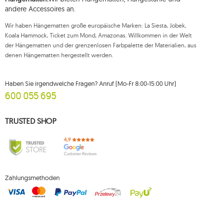
zur Verarbeitung Ihrer personenbezogenen Daten kann jederzeit
andere Accessoires an.
widerrufen werden, wobei ein solcher Widerruf die Rechtmäßigkeit der
zuvor durchgeführten Verarbeitung nicht beeinträchtigt. Um eines der oben
Wir haben Hängematten große europäische Marken: La Siesta, Jobek,
genannten Rechte auszuüben, wenden Sie sich bitte per E-Mail oder per
Brief an die registrierte Adresse an die Kundendienstabteilung von Mouton
Koala Hammock, Ticket zum Mond, Amazonas. Willkommen in der Welt
Interactive.
der Hängematten und der grenzenlosen Farbpalette der Materialien, aus
denen Hängematten hergestellt werden.
Weitere Informationen finden Sie unter:
www.mouton.pl/ODO
Haben Sie irgendwelche Fragen? Anruf (Mo-Fr 8:00-15:00 Uhr)
600 055 695
TRUSTED SHOP
Zahlungsmethoden