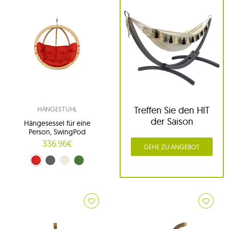
Treffen Sie den HIT
HÄNGESTUHL
der Saison
Hängesessel für eine
Person, SwingPod
336.96€
GEHE ZU ANGEBOT
Rot (01)
grafitgrau (02)
Creme (03)
Grün (04)