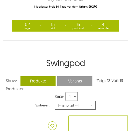
Niedrigster Preis 30 Tage vor dem Rabatt:
69.27€
02
15
16
40
tage
std
protokoll
sekunden
Swingpod
Show:
Zeigt
13 von 13
Produkte
Variants
Produkten
Seite:
Sortieren: