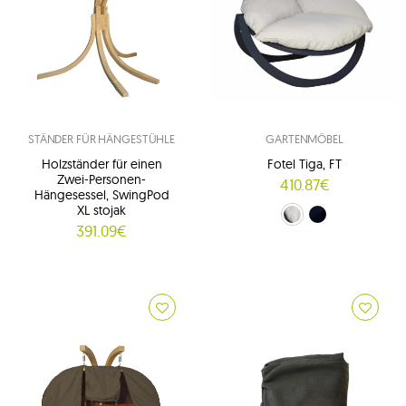
STÄNDER FÜR HÄNGESTÜHLE
GARTENMÖBEL
Holzständer für einen
Fotel Tiga, FT
Zwei-Personen-
410.87€
Hängesessel, SwingPod
XL stojak
Creme (FT)
grafitgrau (FTS)
391.09€