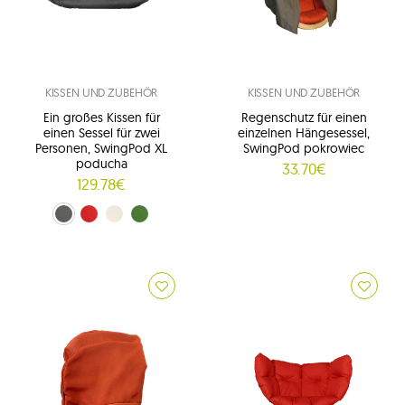
KISSEN UND ZUBEHÖR
KISSEN UND ZUBEHÖR
Ein großes Kissen für
Regenschutz für einen
einen Sessel für zwei
einzelnen Hängesessel,
Personen, SwingPod XL
SwingPod pokrowiec
poducha
33.70€
129.78€
grafitgrau (01)
Rot (02)
Creme (03)
zielony (04)