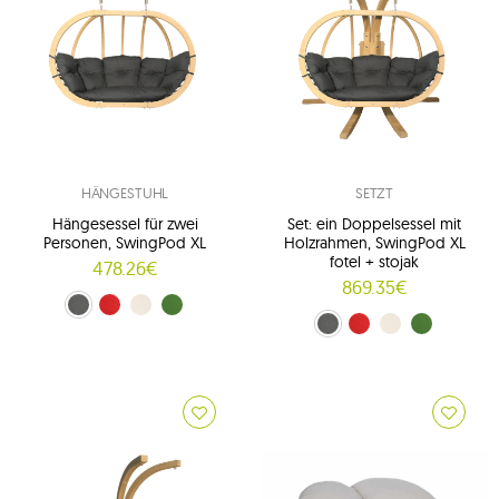
HÄNGESTUHL
SETZT
Hängesessel für zwei
Set: ein Doppelsessel mit
Personen, SwingPod XL
Holzrahmen, SwingPod XL
fotel + stojak
478.26€
869.35€
grafitgrau (01)
Rot (02)
Creme (03)
zielony (04)
grafitgrau (01)
Rot (02)
Creme (03)
Grün (04)