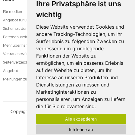
Ihre Privatsphäre ist uns
Für medien
wichtig
Angebot für unternehmen
Diese Website verwendet Cookies und
Sicherheit der zahlung
andere Tracking-Technologien, um Ihr
Datenschutzrichtlinie
Surferlebnis zu folgenden Zwecken zu
Mehr über hängematten
verbessern:
um grundlegende
Vertrauenswürdiger laden
Funktionen der Website zu
Seitenverzeichnis
ermöglichen
,
um ein besseres Erlebnis
auf der Website zu bieten
,
um Ihr
Angebot
Interesse an unseren Produkten und
Meinungen zum shop
Dienstleistungen zu messen und
Marketinginteraktionen zu
personalisieren
,
um Anzeigen zu liefern
die für Sie relevanter sind
.
Copyright © whamaku.pl. Alle Rechte vorbehalten.
MOUTON
Alle akzeptieren
interactive
Sehen Sie unser Profil an:
Ich lehne ab