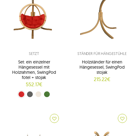
SETZT
STÄNDER FÜR HÄNGESTÜHLE
Set: ein einzelner
Holzständer für einen
Hängesessel mit
Hängesessel, SwingPod
Holzrahmen, SwingPod
stojak
fotel + stojak
215.22€
552.17€
Rot (01)
grafitgrau (02)
Creme (03)
Grün (04)