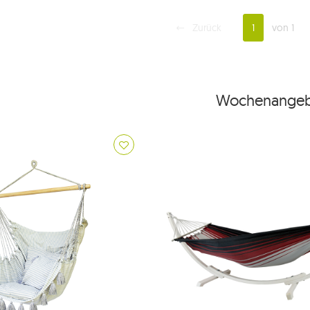
Zurück
1
von 1
Wochenangeb