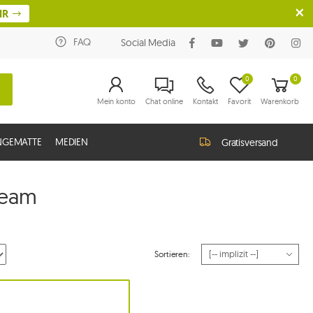
HR
FAQ
Social Media
0
0
Mein konto
Chat online
Kontakt
Favorit
Warenkorb
NGEMATTE
MEDIEN
Gratisversand
ream
Sortieren: