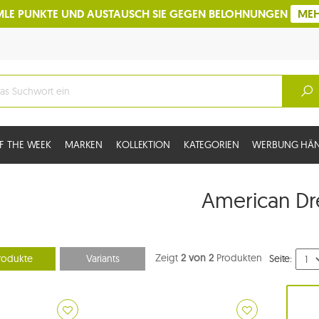
LE PUNKTE UND AUSTAUSCH SIE GEGEN BELOHNUNGEN
ME
F THE WEEK
MARKEN
KOLLEKTION
KATEGORIEN
WERBUNG HÄ
American D
Zeigt
2 von 2
Produkten
rodukte
Variants
Seite: