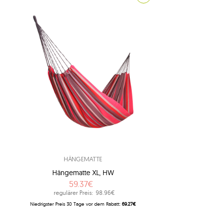
4
1
1
1
1
3
8
7
adventure
2
american dream
8
andere hersteller
2
apollo
HÄNGEMATTE
1
arcus
Hängematte XL, HW
1
arte
59.37€
regulärer Preis:
98.96€
1
artista
Niedrigster Preis 30 Tage vor dem Rabatt:
69.27€
1
aruba