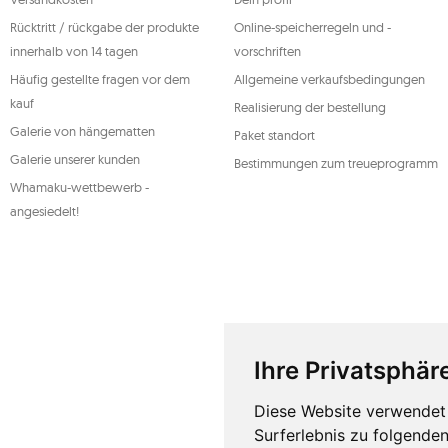
personenbezogenen Daten kann jederzeit widerrufen werde
Rechtmäßigkeit der zuvor durchgeführten Verarbeitung nich
Rücktritt / rückgabe der produkte
Online-speicherregeln und -
genannten Rechte auszuüben, wenden Sie sich bitte per E-Mai
Adresse an die Kundendienstabteilung von Mouton Interact
innerhalb von 14 tagen
vorschriften
Weitere Informationen finden Sie unter:
www.mouton.pl/O
Häufig gestellte fragen vor dem
Allgemeine verkaufsbedingungen
kauf
Realisierung der bestellung
Galerie von hängematten
Paket standort
Galerie unserer kunden
Bestimmungen zum treueprogramm
Whamaku-wettbewerb -
angesiedelt!
Ihre Privatsphäre
Diese Website verwendet 
Surferlebnis zu folgende