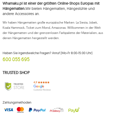
Whamaku.pl ist einer der größten Online-Shops Europas mit
1
classic fly
Hängematten.
Wir bieten Hängematten, Hängestühle und
2
colibri 3.0
andere Accessoires an.
1
crua koala
Wir haben Hängematten große europäische Marken: La Siesta, Jobek,
Koala Hammock, Ticket zum Mond, Amazonas. Willkommen in der Welt
9
cumbia
der Hängematten und der grenzenlosen Farbpalette der Materialien, aus
1
deluxe
denen Hängematten hergestellt werden.
1
dockside
1
domo
Haben Sie irgendwelche Fragen? Anruf (Mo-Fr 8:00-15:00 Uhr)
600 055 695
1
door clamp
3
double
TRUSTED SHOP
5
dream
1
dstand
1
easy +
1
eco-friendly hammock
Zahlungsmethoden
2
etno