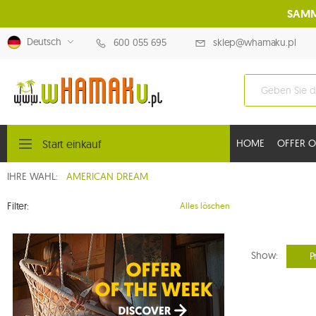
SAMM
Deutsch
600 055 695
sklep@whamaku.pl
Start einkauf
HOME
OFFER O
IHRE WAHL:
AMERICAN DREAM
Filter:
Alles löschen
Show:
P