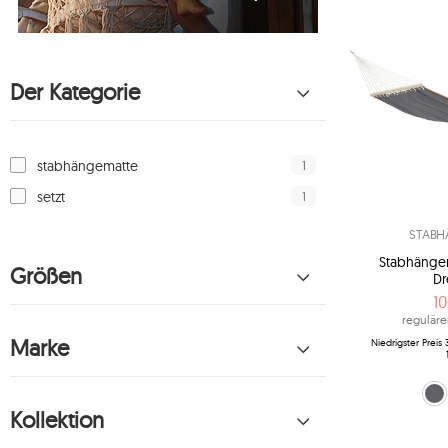
Der Kategorie
1
stabhängematte
1
setzt
STABH
Stabhänge
Größen
Dr
10
regulärer
Marke
Niedrigster Preis
Grau (G
Bla
Kollektion