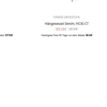
HÄNGE-LIEGESTUHL
Hängesessel Denim, HCXL-CT
88.14€
125.91€
batt:
237.52€
Niedrigster Preis 30 Tage vor dem Rabatt:
88.14€