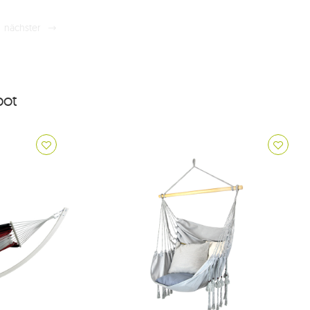
nächster
ot