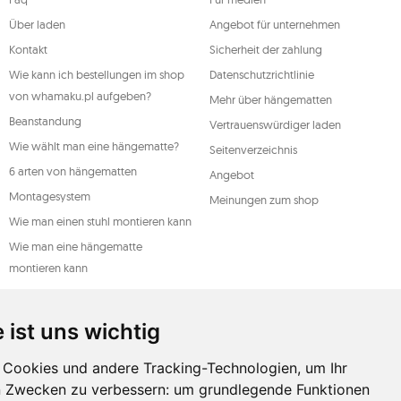
n, wobei ein solcher Widerruf die
t beeinträchtigt. Um eines der oben
Über laden
Angebot für unternehmen
l oder per Brief an die registrierte
ive.
Kontakt
Sicherheit der zahlung
DO
Wie kann ich bestellungen im shop
Datenschutzrichtlinie
von whamaku.pl aufgeben?
Mehr über hängematten
Beanstandung
Vertrauenswürdiger laden
Wie wählt man eine hängematte?
Seitenverzeichnis
6 arten von hängematten
Angebot
Montagesystem
Meinungen zum shop
Wie man einen stuhl montieren kann
Wie man eine hängematte
montieren kann
Ein leitfaden für hängematten
Arten der wartung
 ist uns wichtig
Cookies und andere Tracking-Technologien, um Ihr
n Zwecken zu verbessern:
um grundlegende Funktionen