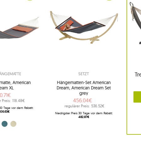
Tr
ÄNGEMATTE
SETZT
matte, American
Hängematten-Set American
eam XL
Dream, American Dream Set
grey
0.71€
456.04€
 Preis:
118.48€
regulärer Preis:
536.52€
 30 Tage vor dem Rabatt:
106.63€
Niedrigster Preis 30 Tage vor dem Rabatt:
482.87€
rey)
u (Petrol)
Braun (Sand)