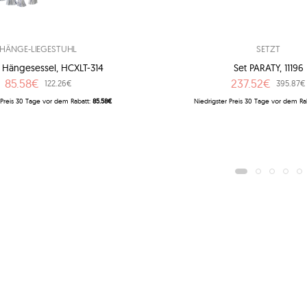
HÄNGE-LIEGESTUHL
SETZT
r Hängesessel, HCXLT-314
Set PARATY, 11196
85.58€
237.52€
122.26€
395.87€
 Preis 30 Tage vor dem Rabatt:
85.58€
Niedrigster Preis 30 Tage vor dem Ra