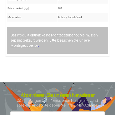
Belastbarkeit [kg]:
120
Materialien:
Fichte / JobekCord
Das Produkt enthält keine Montagezubehör, Sie müssen
separat gekauft werden, Bitte besuchen Sie
unsere
Montagezubehör
.
Abonnieren Sie unseren Newsletter
So empfangen Sie Informationen Neuigkeiten und
spezielle Angebote geben Sie Ihre E-Mail-Adresse: