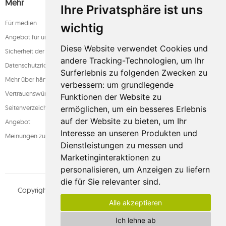
Mehr
Ihre Privatsphäre ist uns
Für medien
wichtig
Angebot für unternehmen
Diese Website verwendet Cookies und
Sicherheit der zahlung
andere Tracking-Technologien, um Ihr
Datenschutzrichtlinie
Surferlebnis zu folgenden Zwecken zu
Mehr über hängematten
verbessern:
um grundlegende
Vertrauenswürdiger laden
Funktionen der Website zu
Seitenverzeichnis
ermöglichen
,
um ein besseres Erlebnis
auf der Website zu bieten
,
um Ihr
Angebot
Interesse an unseren Produkten und
Meinungen zum shop
Dienstleistungen zu messen und
Marketinginteraktionen zu
personalisieren
,
um Anzeigen zu liefern
die für Sie relevanter sind
.
Copyright © whamaku.pl. Alle Rechte vorbehalten.
MOUTON
Alle akzeptieren
interactive
Sehen Sie unser Profil an:
Ich lehne ab