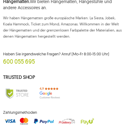
Verarbeitung dieser Daten einzureichen und zu erheben Ihre Einwilligung
Hängematten.
Wir bieten Hängematten, Hängestühle und
zur Verarbeitung Ihrer personenbezogenen Daten kann jederzeit
andere Accessoires an.
widerrufen werden, wobei ein solcher Widerruf die Rechtmäßigkeit der
zuvor durchgeführten Verarbeitung nicht beeinträchtigt. Um eines der oben
Wir haben Hängematten große europäische Marken: La Siesta, Jobek,
genannten Rechte auszuüben, wenden Sie sich bitte per E-Mail oder per
Brief an die registrierte Adresse an die Kundendienstabteilung von Mouton
Koala Hammock, Ticket zum Mond, Amazonas. Willkommen in der Welt
Interactive.
der Hängematten und der grenzenlosen Farbpalette der Materialien, aus
denen Hängematten hergestellt werden.
Weitere Informationen finden Sie unter:
www.mouton.pl/ODO
Haben Sie irgendwelche Fragen? Anruf (Mo-Fr 8:00-15:00 Uhr)
600 055 695
TRUSTED SHOP
Zahlungsmethoden