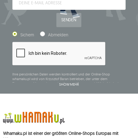
SENDEN
Sichern
Abmelden
Ihre persönlichen Daten werden kontrolliert und der Online-Shop
whamaku.pl wird von Krzysztof Baran betrieben, der unter dem
Firmennamen Mouton Interactive Krzysztof Baran geschäftlich tätig ist, in
SHOW MEHR
das Central Business Activity Register eingetragen ist und seinen Sitz in der
ul. Starowiejska 265, 08-110 Siedlce, NIP (Steueridentifikationsnummer): 821-
152-01-37, REGON (statistische Nummer): 711650928.
Die Daten werden zum Zwecke der Verbreitung des Newsletters
verarbeitet und bis zu Ihrer Abmeldung gespeichert.
Sie haben das Recht, auf die Verarbeitung Ihrer personenbezogenen Daten
zuzugreifen, diese zu korrigieren, zu löschen, deren Verarbeitung zu
beschränken und der Verarbeitung zu widersprechen, sowie das Recht, bei
Whamaku.pl ist einer der größten Online-Shops Europas mit
einer zuständigen Aufsichtsbehörde eine Beschwerde über die