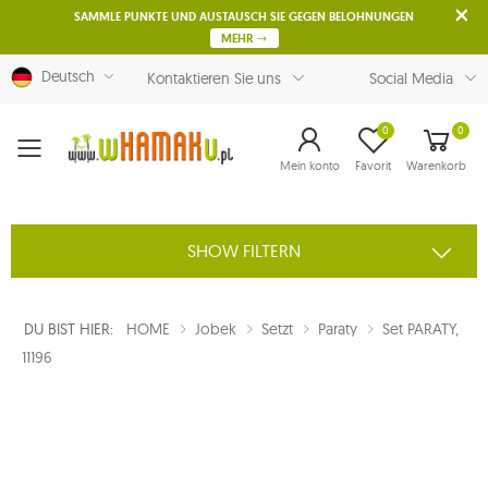
SAMMLE PUNKTE UND AUSTAUSCH SIE GEGEN BELOHNUNGEN
MEHR
Deutsch
Kontaktieren Sie uns
Social Media
0
0
Menu
Mein konto
Favorit
Warenkorb
SHOW FILTERN
DU BIST HIER:
HOME
Jobek
Setzt
Paraty
Set PARATY,
11196