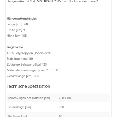
Hängematte mit Stab
MISS BRASIL 25358
und Holzständer in weiß
Hängemattenständer
:
Länge [cm] 320
Breite [cm] 90
Höhe [cm] 105
Liegefläche
:
100% Polypropylen (JobekCord)
Stablänge [cm]: 80
Zulässige Belastung [kg]: 120
Materialabmessungen [cm]: 200 x 140
Gesamtlänge [cm]: 300
Technische Spezifikation
Abmessungen des materials [cm]:
200 x 140
Gesamtlänge [cm]:
320
Stablänge [cm]:
80