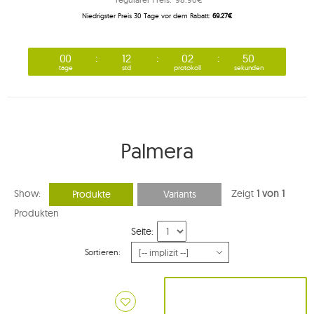
Niedrigster Preis 30 Tage vor dem Rabatt:
69.27€
00
12
02
50
tage
std
protokoll
sekunden
Palmera
Show:
Zeigt
1 von 1
Produkte
Variants
Produkten
Seite:
Sortieren: