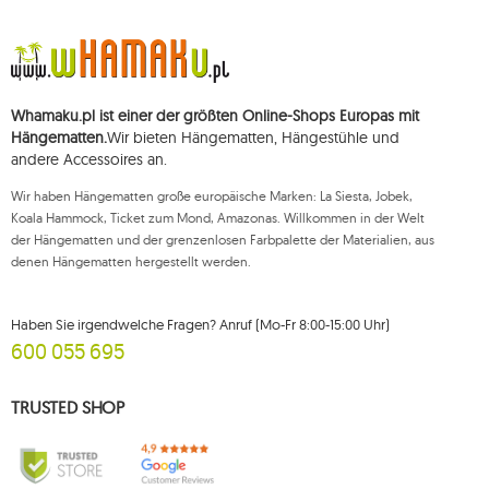
Die Daten werden zum Zwecke der Verbreitung des Newsletters
verarbeitet und bis zu Ihrer Abmeldung gespeichert.
Sie haben das Recht, auf die Verarbeitung Ihrer personenbezogenen Daten
zuzugreifen, diese zu korrigieren, zu löschen, deren Verarbeitung zu
beschränken und der Verarbeitung zu widersprechen, sowie das Recht, bei
Whamaku.pl ist einer der größten Online-Shops Europas mit
einer zuständigen Aufsichtsbehörde eine Beschwerde über die
Verarbeitung dieser Daten einzureichen und zu erheben Ihre Einwilligung
Hängematten.
Wir bieten Hängematten, Hängestühle und
zur Verarbeitung Ihrer personenbezogenen Daten kann jederzeit
andere Accessoires an.
widerrufen werden, wobei ein solcher Widerruf die Rechtmäßigkeit der
zuvor durchgeführten Verarbeitung nicht beeinträchtigt. Um eines der oben
Wir haben Hängematten große europäische Marken: La Siesta, Jobek,
genannten Rechte auszuüben, wenden Sie sich bitte per E-Mail oder per
Brief an die registrierte Adresse an die Kundendienstabteilung von Mouton
Koala Hammock, Ticket zum Mond, Amazonas. Willkommen in der Welt
Interactive.
der Hängematten und der grenzenlosen Farbpalette der Materialien, aus
denen Hängematten hergestellt werden.
Weitere Informationen finden Sie unter:
www.mouton.pl/ODO
Haben Sie irgendwelche Fragen? Anruf (Mo-Fr 8:00-15:00 Uhr)
600 055 695
TRUSTED SHOP