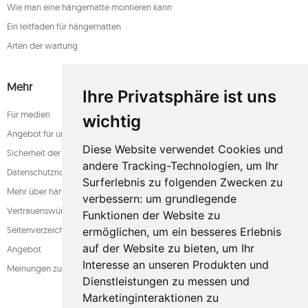
Wie man eine hängematte montieren kann
Ein leitfaden für hängematten
Arten der wartung
Mehr
Ihre Privatsphäre ist uns
Für medien
wichtig
Angebot für unternehmen
Diese Website verwendet Cookies und
Sicherheit der zahlung
andere Tracking-Technologien, um Ihr
Datenschutzrichtlinie
Surferlebnis zu folgenden Zwecken zu
Mehr über hängematten
verbessern:
um grundlegende
Vertrauenswürdiger laden
Funktionen der Website zu
Seitenverzeichnis
ermöglichen
,
um ein besseres Erlebnis
auf der Website zu bieten
,
um Ihr
Angebot
Interesse an unseren Produkten und
Meinungen zum shop
Dienstleistungen zu messen und
Marketinginteraktionen zu