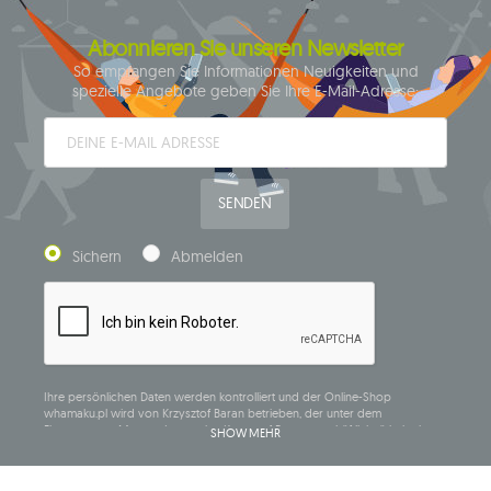
Abonnieren Sie unseren Newsletter
So empfangen Sie Informationen Neuigkeiten und
spezielle Angebote geben Sie Ihre E-Mail-Adresse:
SENDEN
Sichern
Abmelden
Ihre persönlichen Daten werden kontrolliert und der Online-Shop
whamaku.pl wird von Krzysztof Baran betrieben, der unter dem
Firmennamen Mouton Interactive Krzysztof Baran geschäftlich tätig ist, in
SHOW MEHR
das Central Business Activity Register eingetragen ist und seinen Sitz in der
ul. Starowiejska 265, 08-110 Siedlce, NIP (Steueridentifikationsnummer): 821-
152-01-37, REGON (statistische Nummer): 711650928.