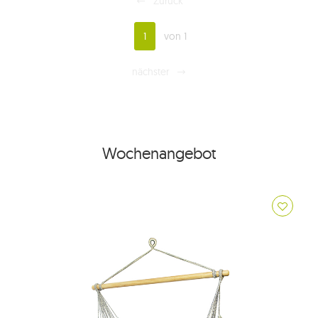
Zurück
1
von 1
nächster
Wochenangebot