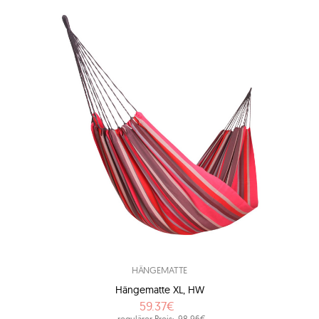
HÄNGEMATTE
Hängematte XL, HW
59.37€
regulärer Preis:
98.96€