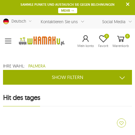
SAMMLE PUNKTE UND AUSTAUSCH SIE GEGEN BELOHNUNGEN
MEHR
Deutsch
Kontaktieren Sie uns
Social Media
0
0
Menu
Mein konto
Favorit
Warenkorb
IHRE WAHL:
PALMERA
SHOW FILTERN
Hit des tages