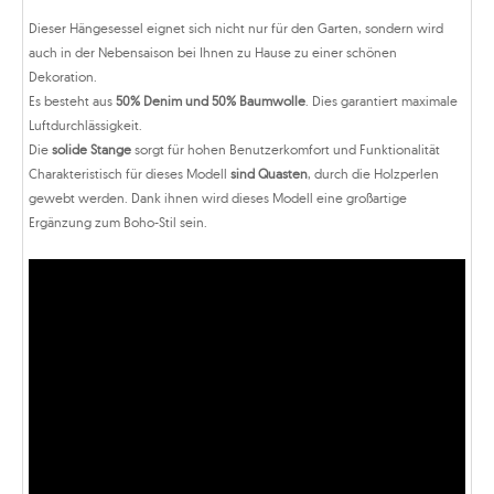
Dieser Hängesessel eignet sich nicht nur für den Garten, sondern wird
auch in der Nebensaison bei Ihnen zu Hause zu einer schönen
Dekoration.
Es besteht aus
50% Denim und 50% Baumwolle
. Dies garantiert maximale
Luftdurchlässigkeit.
Die
solide Stange
sorgt für hohen Benutzerkomfort und Funktionalität
Charakteristisch für dieses Modell
sind Quasten
, durch die Holzperlen
gewebt werden. Dank ihnen wird dieses Modell eine großartige
Ergänzung zum Boho-Stil sein.