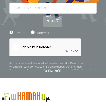
SENDEN
Sichern
Abmelden
Ihre persönlichen Daten werden kontrolliert und der Online-Shop
whamaku.pl wird von Krzysztof Baran betrieben, der unter dem
Firmennamen Mouton Interactive Krzysztof Baran geschäftlich tätig ist, in
SHOW MEHR
das Central Business Activity Register eingetragen ist und seinen Sitz in der
ul. Starowiejska 265, 08-110 Siedlce, NIP (Steueridentifikationsnummer): 821-
152-01-37, REGON (statistische Nummer): 711650928.
Die Daten werden zum Zwecke der Verbreitung des Newsletters
verarbeitet und bis zu Ihrer Abmeldung gespeichert.
Sie haben das Recht, auf die Verarbeitung Ihrer personenbezogenen Daten
zuzugreifen, diese zu korrigieren, zu löschen, deren Verarbeitung zu
beschränken und der Verarbeitung zu widersprechen, sowie das Recht, bei