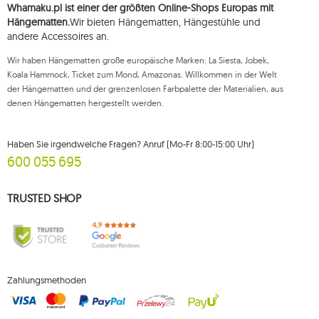
Whamaku.pl ist einer der größten Online-Shops Europas mit
einer zuständigen Aufsichtsbehörde eine Beschwerde über die
Verarbeitung dieser Daten einzureichen und zu erheben Ihre Einwilligung
Hängematten.
Wir bieten Hängematten, Hängestühle und
zur Verarbeitung Ihrer personenbezogenen Daten kann jederzeit
andere Accessoires an.
widerrufen werden, wobei ein solcher Widerruf die Rechtmäßigkeit der
zuvor durchgeführten Verarbeitung nicht beeinträchtigt. Um eines der oben
Wir haben Hängematten große europäische Marken: La Siesta, Jobek,
genannten Rechte auszuüben, wenden Sie sich bitte per E-Mail oder per
Brief an die registrierte Adresse an die Kundendienstabteilung von Mouton
Koala Hammock, Ticket zum Mond, Amazonas. Willkommen in der Welt
Interactive.
der Hängematten und der grenzenlosen Farbpalette der Materialien, aus
denen Hängematten hergestellt werden.
Weitere Informationen finden Sie unter:
www.mouton.pl/ODO
Haben Sie irgendwelche Fragen? Anruf (Mo-Fr 8:00-15:00 Uhr)
600 055 695
TRUSTED SHOP
Zahlungsmethoden