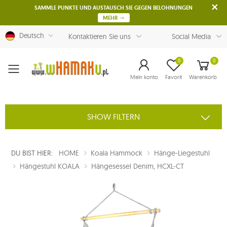
SAMMLE PUNKTE UND AUSTAUSCH SIE GEGEN BELOHNUNGEN
MEHR
Deutsch
Kontaktieren Sie uns
Social Media
0
0
Menu
Mein konto
Favorit
Warenkorb
SHOW FILTERN
DU BIST HIER:
HOME
Koala Hammock
Hänge-Liegestuhl
Hängestuhl KOALA
Hängesessel Denim, HCXL-CT