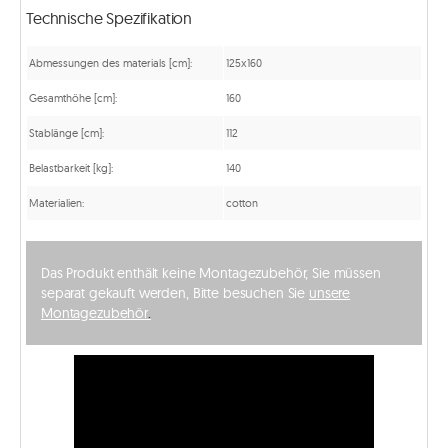
Technische Spezifikation
Abmessungen des materials [cm]:
125x160
Gesamthöhe [cm]:
160
Stablänge [cm]:
112
Belastbarkeit [kg]:
140
Materialien:
cotton
Das Produkt enthält keine Montagezubehör, Sie müssen
separat gekauft werden, Bitte besuchen Sie
unsere
Montagezubehör
.