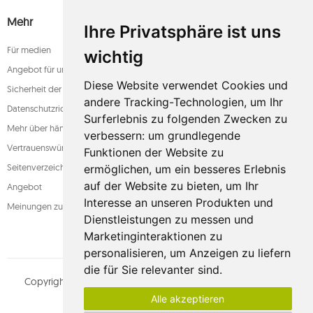
Mehr
Ihre Privatsphäre ist uns
Für medien
wichtig
Angebot für unternehmen
Diese Website verwendet Cookies und
Sicherheit der zahlung
andere Tracking-Technologien, um Ihr
Datenschutzrichtlinie
Surferlebnis zu folgenden Zwecken zu
Mehr über hängematten
verbessern:
um grundlegende
Vertrauenswürdiger laden
Funktionen der Website zu
Seitenverzeichnis
ermöglichen
,
um ein besseres Erlebnis
auf der Website zu bieten
,
um Ihr
Angebot
Interesse an unseren Produkten und
Meinungen zum shop
Dienstleistungen zu messen und
Marketinginteraktionen zu
personalisieren
,
um Anzeigen zu liefern
die für Sie relevanter sind
.
Copyright © whamaku.pl. Alle Rechte vorbehalten.
MOUTON
Alle akzeptieren
interactive