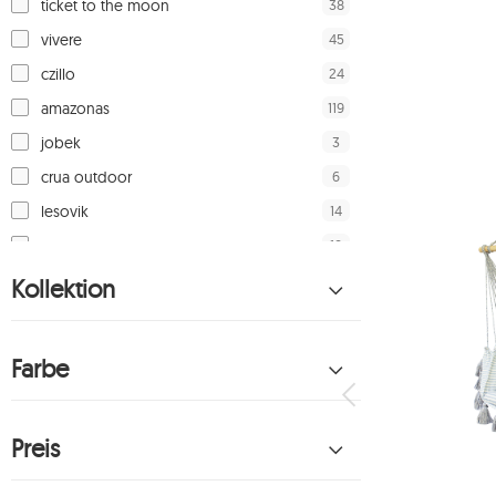
38
ticket to the moon
45
vivere
24
czillo
119
amazonas
3
jobek
6
crua outdoor
14
lesovik
18
cacoon
19
jagram
Kollektion
19
liv
17
emalco tassen
Farbe
8
spokey
2
exped
Preis
17
macramas
162
zolta