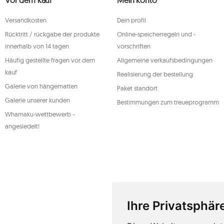
sowie das Recht, bei einer zuständigen Aufsichtsbehörde 
dieser Daten einzureichen und zu erheben Ihre Einwilligung
Versandkosten
Dein profil
personenbezogenen Daten kann jederzeit widerrufen werde
Rechtmäßigkeit der zuvor durchgeführten Verarbeitung nich
Rücktritt / rückgabe der produkte
Online-speicherregeln und -
genannten Rechte auszuüben, wenden Sie sich bitte per E-Mai
Adresse an die Kundendienstabteilung von Mouton Interact
innerhalb von 14 tagen
vorschriften
Weitere Informationen finden Sie unter:
www.mouton.pl/O
Häufig gestellte fragen vor dem
Allgemeine verkaufsbedingungen
kauf
Realisierung der bestellung
Galerie von hängematten
Paket standort
Galerie unserer kunden
Bestimmungen zum treueprogramm
Whamaku-wettbewerb -
angesiedelt!
Ihre Privatsphäre