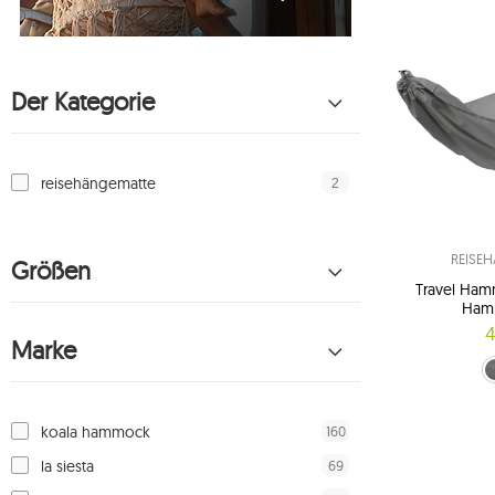
Der Kategorie
2
reisehängematte
REISE
Größen
Travel Hamm
Hamm
4
Marke
Grau (char
160
koala hammock
69
la siesta