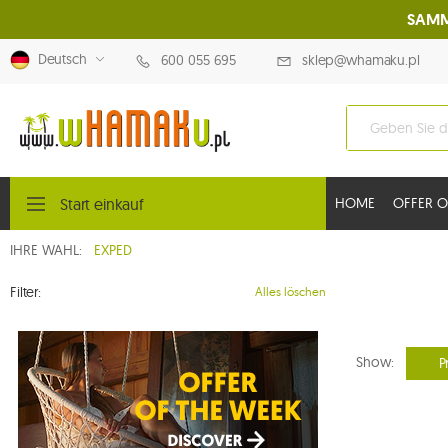
SAMM
Deutsch
600 055 695
sklep@whamaku.pl
Start einkauf
HOME
OFFER O
IHRE WAHL:
EXPED
Filter:
Alles löschen
Show:
P