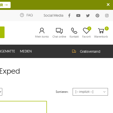
HR
FAQ
Social Media
0
0
Mein konto
Chat online
Kontakt
Favorit
Warenkorb
NGEMATTE
MEDIEN
Gratisversand
Exped
Sortieren: