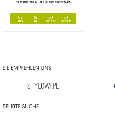
Niedrigster Preis 30 Tage vor dem Rabatt:
69.27€
03
12
20
53
tage
std
protokoll
sekunden
SIE EMPFEHLEN UNS
BELIBTE SUCHE