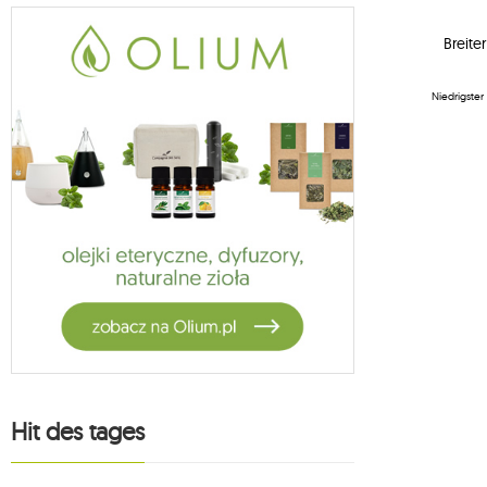
4
triplander
Breite
1
rockland
3
sklum
Niedrigster
21
andere marken
8
Hit des tages