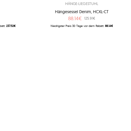
HÄNGE-LIEGESTUHL
Hängesessel Denim, HCXL-CT
88.14€
125.91€
batt:
237.52€
Niedrigster Preis 30 Tage vor dem Rabatt:
88.14€