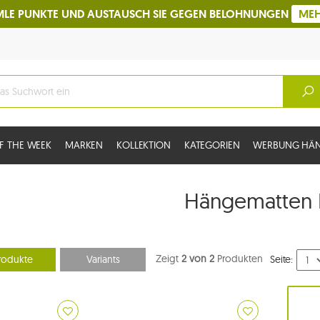
LE PUNKTE UND AUSTAUSCH SIE GEGEN BELOHNUNGEN
ME
F THE WEEK
MARKEN
KOLLEKTION
KATEGORIEN
WERBUNG HÄ
Hängematten 
Zeigt
2 von 2
Produkten
rodukte
Variants
Seite: