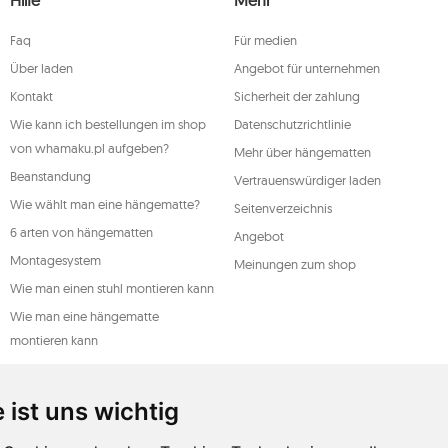
eine Beschwerde über die Verarbeitung
 zur Verarbeitung Ihrer
Faq
Für medien
n, wobei ein solcher Widerruf die
t beeinträchtigt. Um eines der oben
Über laden
Angebot für unternehmen
l oder per Brief an die registrierte
ive.
Kontakt
Sicherheit der zahlung
DO
Wie kann ich bestellungen im shop
Datenschutzrichtlinie
von whamaku.pl aufgeben?
Mehr über hängematten
Beanstandung
Vertrauenswürdiger laden
Wie wählt man eine hängematte?
Seitenverzeichnis
6 arten von hängematten
Angebot
Montagesystem
Meinungen zum shop
Wie man einen stuhl montieren kann
Wie man eine hängematte
montieren kann
Ein leitfaden für hängematten
Arten der wartung
 ist uns wichtig