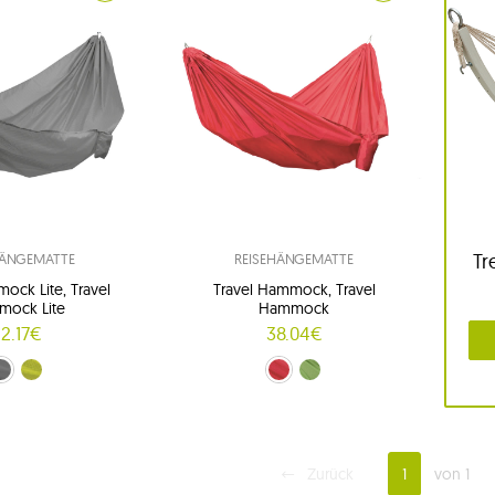
Tr
HÄNGEMATTE
REISEHÄNGEMATTE
ock Lite, Travel
Travel Hammock, Travel
ock Lite
Hammock
2.17€
38.04€
coal gray)
Lime (lime)
Rot (fire)
zielony (meadow)
Zurück
1
von 1