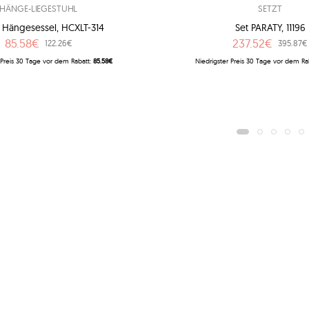
HÄNGE-LIEGESTUHL
SETZT
r Hängesessel, HCXLT-314
Set PARATY, 11196
85.58€
237.52€
122.26€
395.87€
 Preis 30 Tage vor dem Rabatt:
85.58€
Niedrigster Preis 30 Tage vor dem Ra