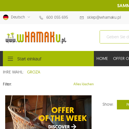
SAMM
Deutsch
600 055 695
sklep@whamaku.pl
Start einkauf
HOME
OFFER O
IHRE WAHL:
GROZA
Filter:
Alles löschen
Show:
P