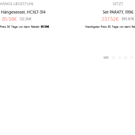
HÄNGE-LIEGESTUHL
SETZT
r Hängesessel, HCXLT-314
Set PARATY, 11196
85.58€
237.52€
122.26€
395.87€
 Preis 30 Tage vor dem Rabatt:
85.58€
Niedrigster Preis 30 Tage vor dem Ra