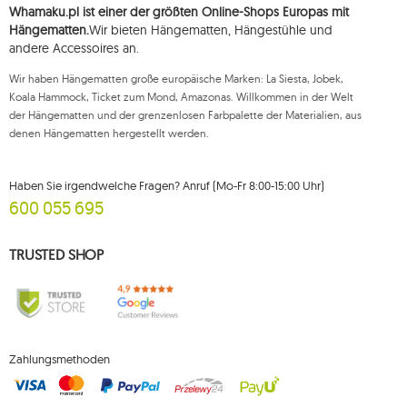
1
crua koala
Whamaku.pl ist einer der größten Online-Shops Europas mit
Hängematten.
Wir bieten Hängematten, Hängestühle und
9
cumbia
andere Accessoires an.
1
deluxe
Wir haben Hängematten große europäische Marken: La Siesta, Jobek,
1
dockside
Koala Hammock, Ticket zum Mond, Amazonas. Willkommen in der Welt
der Hängematten und der grenzenlosen Farbpalette der Materialien, aus
1
domo
denen Hängematten hergestellt werden.
1
door clamp
3
double
Haben Sie irgendwelche Fragen? Anruf (Mo-Fr 8:00-15:00 Uhr)
600 055 695
5
dream
1
dstand
TRUSTED SHOP
1
easy +
1
eco-friendly hammock
2
etno
14
extras koala
Zahlungsmethoden
9
extras ticket to the moon
2
fat