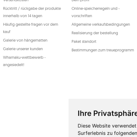
personenbezogenen Daten kann jederzeit widerrufen werde
Rechtmäßigkeit der zuvor durchgeführten Verarbeitung nich
Rücktritt / rückgabe der produkte
Online-speicherregeln und -
genannten Rechte auszuüben, wenden Sie sich bitte per E-Mai
Adresse an die Kundendienstabteilung von Mouton Interact
innerhalb von 14 tagen
vorschriften
Weitere Informationen finden Sie unter:
www.mouton.pl/O
Häufig gestellte fragen vor dem
Allgemeine verkaufsbedingungen
kauf
Realisierung der bestellung
Galerie von hängematten
Paket standort
Galerie unserer kunden
Bestimmungen zum treueprogramm
Whamaku-wettbewerb -
angesiedelt!
Ihre Privatsphäre
Diese Website verwendet 
Surferlebnis zu folgende