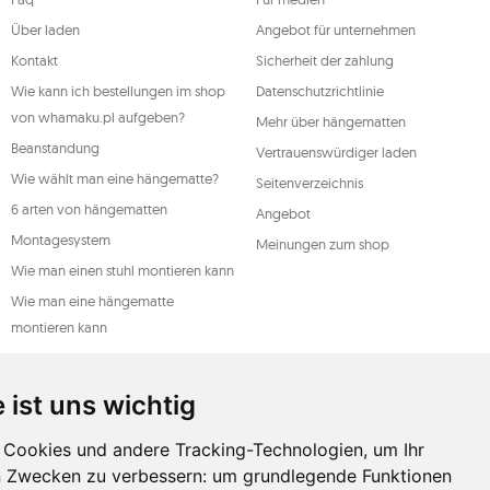
n, wobei ein solcher Widerruf die
t beeinträchtigt. Um eines der oben
Über laden
Angebot für unternehmen
l oder per Brief an die registrierte
ive.
Kontakt
Sicherheit der zahlung
DO
Wie kann ich bestellungen im shop
Datenschutzrichtlinie
von whamaku.pl aufgeben?
Mehr über hängematten
Beanstandung
Vertrauenswürdiger laden
Wie wählt man eine hängematte?
Seitenverzeichnis
6 arten von hängematten
Angebot
Montagesystem
Meinungen zum shop
Wie man einen stuhl montieren kann
Wie man eine hängematte
montieren kann
Ein leitfaden für hängematten
Arten der wartung
 ist uns wichtig
Cookies und andere Tracking-Technologien, um Ihr
n Zwecken zu verbessern:
um grundlegende Funktionen