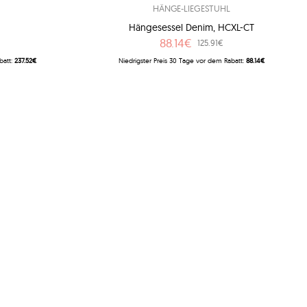
HÄNGE-LIEGESTUHL
Hängesessel Denim, HCXL-CT
88.14€
125.91€
batt:
237.52€
Niedrigster Preis 30 Tage vor dem Rabatt:
88.14€