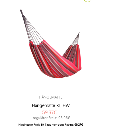
1
1
3
8
7
adventure
2
american dream
8
andere hersteller
2
apollo
1
arcus
1
arte
HÄNGEMATTE
1
artista
Hängematte XL, HW
1
aruba
59.37€
1
atlas
regulärer Preis:
98.96€
Niedrigster Preis 30 Tage vor dem Rabatt:
69.27€
1
bamboo