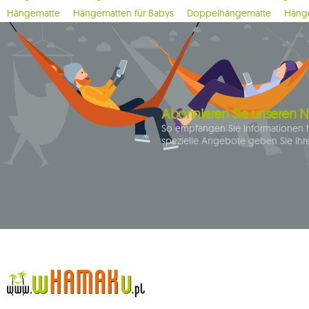
Hängematte
Hängematten für Babys
Doppelhängematte
Hänge
9
brazilian
3
breve
4
brisa
1
bugnet
1
cacoon pod
Abonnieren Sie unseren N
1
california
So empfangen Sie Informationen 
spezielle Angebote geben Sie Ihre
1
carello baby
2
casa mount
1
chain
1
chaise rocker
1
chico
1
chillounge
1
classic fly
2
colibri 3.0