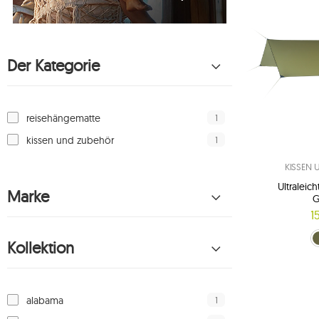
Der Kategorie
1
reisehängematte
1
kissen und zubehör
KISSEN
Ultraleic
Marke
1
Crocodile Green 
Bra
Kollektion
1
alabama