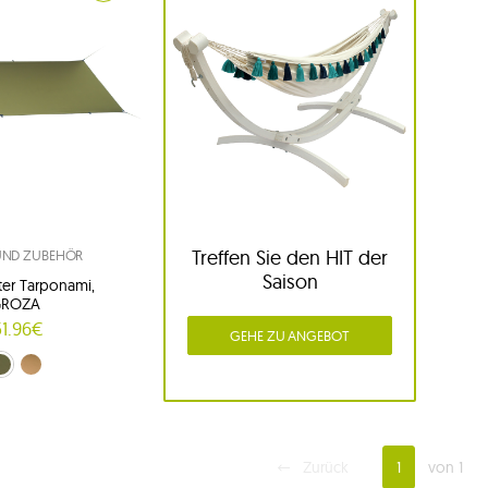
Treffen Sie den HIT der
 UND ZUBEHÖR
Saison
hter Tarponami,
GROZA
51.96€
GEHE ZU ANGEBOT
(Crocodile Green)
un (Kangaroo)
Zurück
1
von 1