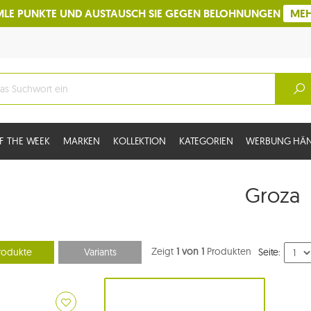
LE PUNKTE UND AUSTAUSCH SIE GEGEN BELOHNUNGEN
ME
F THE WEEK
MARKEN
KOLLEKTION
KATEGORIEN
WERBUNG HÄ
Groza
Zeigt
1 von 1
Produkten
rodukte
Variants
Seite: