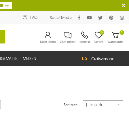
HR
FAQ
Social Media
0
0
Mein konto
Chat online
Kontakt
Favorit
Warenkorb
NGEMATTE
MEDIEN
Gratisversand
Sortieren: