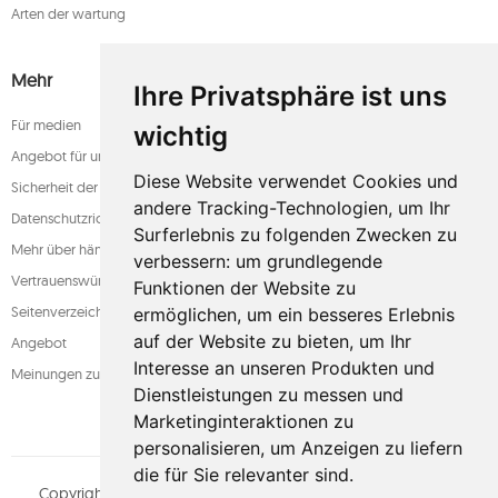
Arten der wartung
Mehr
Ihre Privatsphäre ist uns
Für medien
wichtig
Angebot für unternehmen
Diese Website verwendet Cookies und
Sicherheit der zahlung
andere Tracking-Technologien, um Ihr
Datenschutzrichtlinie
Surferlebnis zu folgenden Zwecken zu
Mehr über hängematten
verbessern:
um grundlegende
Vertrauenswürdiger laden
Funktionen der Website zu
Seitenverzeichnis
ermöglichen
,
um ein besseres Erlebnis
auf der Website zu bieten
,
um Ihr
Angebot
Interesse an unseren Produkten und
Meinungen zum shop
Dienstleistungen zu messen und
Marketinginteraktionen zu
personalisieren
,
um Anzeigen zu liefern
die für Sie relevanter sind
.
Copyright © whamaku.pl. Alle Rechte vorbehalten.
MOUTON