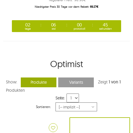
Niedrigster Preis 30 Tage vor dem Rabatt:
69.27€
02
06
00
45
tage
std
protokoll
sekunden
Optimist
Show:
Zeigt
1 von 1
Produkte
Variants
Produkten
Seite:
Sortieren: