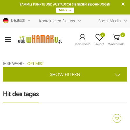
SAMMLE PUNKTE UND AUSTAUSCH SIE GEGEN BELOHNUNGEN
MEHR
Deutsch
Kontaktieren Sie uns
Social Media
0
0
Menu
Mein konto
Favorit
Warenkorb
IHRE WAHL:
OPTIMIST
SHOW FILTERN
Hit des tages