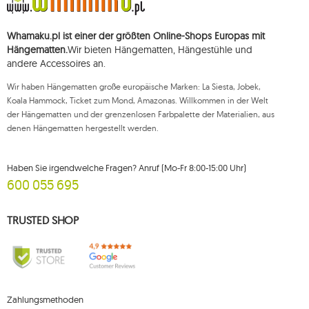
Sie haben das Recht, auf die Verarbeitung Ihrer personenbezogenen Daten
zuzugreifen, diese zu korrigieren, zu löschen, deren Verarbeitung zu
beschränken und der Verarbeitung zu widersprechen, sowie das Recht, bei
Whamaku.pl ist einer der größten Online-Shops Europas mit
einer zuständigen Aufsichtsbehörde eine Beschwerde über die
Verarbeitung dieser Daten einzureichen und zu erheben Ihre Einwilligung
Hängematten.
Wir bieten Hängematten, Hängestühle und
zur Verarbeitung Ihrer personenbezogenen Daten kann jederzeit
andere Accessoires an.
widerrufen werden, wobei ein solcher Widerruf die Rechtmäßigkeit der
zuvor durchgeführten Verarbeitung nicht beeinträchtigt. Um eines der oben
Wir haben Hängematten große europäische Marken: La Siesta, Jobek,
genannten Rechte auszuüben, wenden Sie sich bitte per E-Mail oder per
Brief an die registrierte Adresse an die Kundendienstabteilung von Mouton
Koala Hammock, Ticket zum Mond, Amazonas. Willkommen in der Welt
Interactive.
der Hängematten und der grenzenlosen Farbpalette der Materialien, aus
denen Hängematten hergestellt werden.
Weitere Informationen finden Sie unter:
www.mouton.pl/ODO
Haben Sie irgendwelche Fragen? Anruf (Mo-Fr 8:00-15:00 Uhr)
600 055 695
TRUSTED SHOP
Zahlungsmethoden