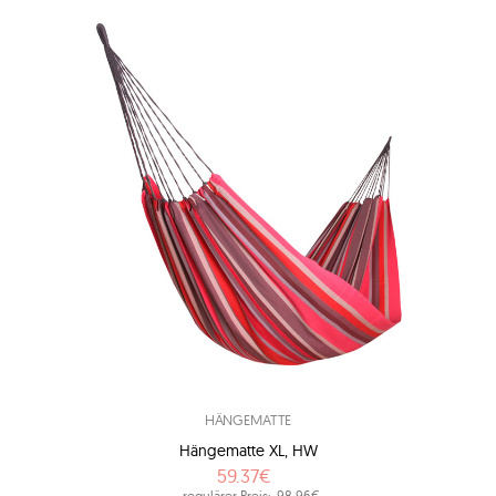
HÄNGEMATTE
Hängematte XL, HW
59.37€
regulärer Preis:
98.96€