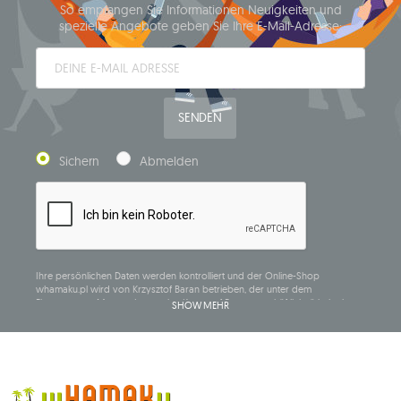
So empfangen Sie Informationen Neuigkeiten und
spezielle Angebote geben Sie Ihre E-Mail-Adresse:
SENDEN
Sichern
Abmelden
Ihre persönlichen Daten werden kontrolliert und der Online-Shop
whamaku.pl wird von Krzysztof Baran betrieben, der unter dem
Firmennamen Mouton Interactive Krzysztof Baran geschäftlich tätig ist, in
SHOW MEHR
das Central Business Activity Register eingetragen ist und seinen Sitz in der
ul. Starowiejska 265, 08-110 Siedlce, NIP (Steueridentifikationsnummer): 821-
152-01-37, REGON (statistische Nummer): 711650928.
Die Daten werden zum Zwecke der Verbreitung des Newsletters
verarbeitet und bis zu Ihrer Abmeldung gespeichert.