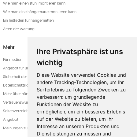
Wie man einen stuhl montieren kann
Wie man eine hängematte montieren kann
Ein leitfaden für hängematten
Arten der wartung
Mehr
Ihre Privatsphäre ist uns
Für medien
wichtig
Angebot für unternehmen
Diese Website verwendet Cookies und
Sicherheit der zahlung
andere Tracking-Technologien, um Ihr
Datenschutzrichtlinie
Surferlebnis zu folgenden Zwecken zu
Mehr über hängematten
verbessern:
um grundlegende
Vertrauenswürdiger laden
Funktionen der Website zu
Seitenverzeichnis
ermöglichen
,
um ein besseres Erlebnis
auf der Website zu bieten
,
um Ihr
Angebot
Interesse an unseren Produkten und
Meinungen zum shop
Dienstleistungen zu messen und