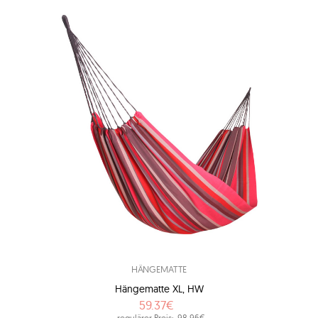
HÄNGEMATTE
Hängematte XL, HW
59.37€
regulärer Preis:
98.96€