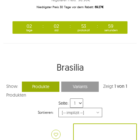
Niedrigster Preis 30 Tage vor dem Rabatt:
69.27€
02
02
53
59
tage
std
protokoll
sekunden
Brasilia
Show:
Zeigt
1 von 1
Produkte
Variants
Produkten
Seite:
Sortieren: