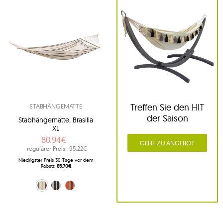
Treffen Sie den HIT
STABHÄNGEMATTE
der Saison
Stabhängematte, Brasilia
XL
80.94€
GEHE ZU ANGEBOT
regulärer Preis:
95.22€
Niedrigster Preis 30 Tage vor dem
Rabatt:
85.70€
cappuccino (Cappuccino)
Braun (Mocca)
Bunt (Tropical)