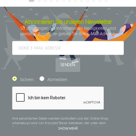
Abonnieren Sie unseren Newsletter
So empfangen Sie Informationen Neuigkeiten und
spezielle Angebote geben Sie Ihre E-Mail-Adresse:
SENDEN
Sichern
Abmelden
Ihre persönlichen Daten werden kontrolliert und der Online-Shop
whamaku.pl wird von Krzysztof Baran betrieben, der unter dem
Firmennamen Mouton Interactive Krzysztof Baran geschäftlich tätig ist, in
SHOW MEHR
das Central Business Activity Register eingetragen ist und seinen Sitz in der