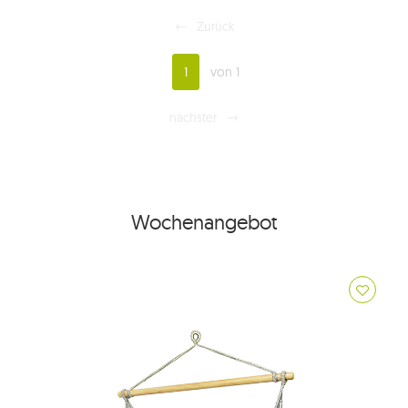
Zurück
1
von 1
nächster
Wochenangebot