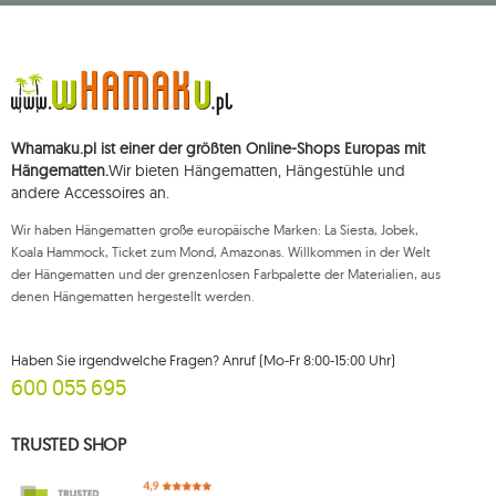
ul. Starowiejska 265, 08-110 Siedlce, NIP (Steueridentifikationsnummer): 821-
152-01-37, REGON (statistische Nummer): 711650928.
Die Daten werden zum Zwecke der Verbreitung des Newsletters
verarbeitet und bis zu Ihrer Abmeldung gespeichert.
Sie haben das Recht, auf die Verarbeitung Ihrer personenbezogenen Daten
zuzugreifen, diese zu korrigieren, zu löschen, deren Verarbeitung zu
beschränken und der Verarbeitung zu widersprechen, sowie das Recht, bei
Whamaku.pl ist einer der größten Online-Shops Europas mit
einer zuständigen Aufsichtsbehörde eine Beschwerde über die
Verarbeitung dieser Daten einzureichen und zu erheben Ihre Einwilligung
Hängematten.
Wir bieten Hängematten, Hängestühle und
zur Verarbeitung Ihrer personenbezogenen Daten kann jederzeit
andere Accessoires an.
widerrufen werden, wobei ein solcher Widerruf die Rechtmäßigkeit der
zuvor durchgeführten Verarbeitung nicht beeinträchtigt. Um eines der oben
Wir haben Hängematten große europäische Marken: La Siesta, Jobek,
genannten Rechte auszuüben, wenden Sie sich bitte per E-Mail oder per
Brief an die registrierte Adresse an die Kundendienstabteilung von Mouton
Koala Hammock, Ticket zum Mond, Amazonas. Willkommen in der Welt
Interactive.
der Hängematten und der grenzenlosen Farbpalette der Materialien, aus
denen Hängematten hergestellt werden.
Weitere Informationen finden Sie unter:
www.mouton.pl/ODO
Haben Sie irgendwelche Fragen? Anruf (Mo-Fr 8:00-15:00 Uhr)
600 055 695
TRUSTED SHOP