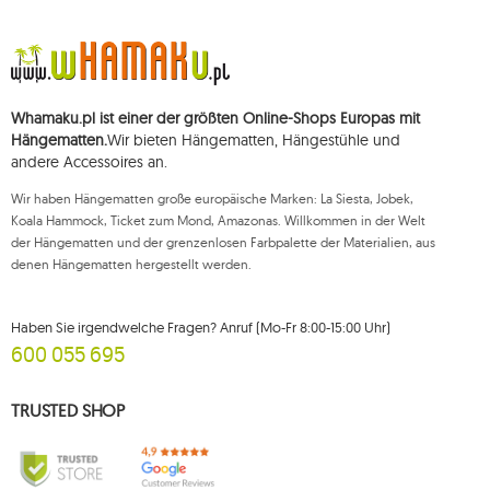
Die Daten werden zum Zwecke der Verbreitung des Newsletters
verarbeitet und bis zu Ihrer Abmeldung gespeichert.
Sie haben das Recht, auf die Verarbeitung Ihrer personenbezogenen Daten
zuzugreifen, diese zu korrigieren, zu löschen, deren Verarbeitung zu
beschränken und der Verarbeitung zu widersprechen, sowie das Recht, bei
Whamaku.pl ist einer der größten Online-Shops Europas mit
einer zuständigen Aufsichtsbehörde eine Beschwerde über die
Verarbeitung dieser Daten einzureichen und zu erheben Ihre Einwilligung
Hängematten.
Wir bieten Hängematten, Hängestühle und
zur Verarbeitung Ihrer personenbezogenen Daten kann jederzeit
andere Accessoires an.
widerrufen werden, wobei ein solcher Widerruf die Rechtmäßigkeit der
zuvor durchgeführten Verarbeitung nicht beeinträchtigt. Um eines der oben
Wir haben Hängematten große europäische Marken: La Siesta, Jobek,
genannten Rechte auszuüben, wenden Sie sich bitte per E-Mail oder per
Brief an die registrierte Adresse an die Kundendienstabteilung von Mouton
Koala Hammock, Ticket zum Mond, Amazonas. Willkommen in der Welt
Interactive.
der Hängematten und der grenzenlosen Farbpalette der Materialien, aus
denen Hängematten hergestellt werden.
Weitere Informationen finden Sie unter:
www.mouton.pl/ODO
Haben Sie irgendwelche Fragen? Anruf (Mo-Fr 8:00-15:00 Uhr)
600 055 695
TRUSTED SHOP