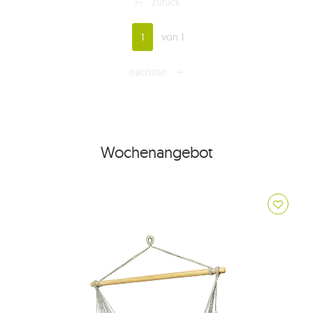
Zurück
1
von 1
nächster
Wochenangebot