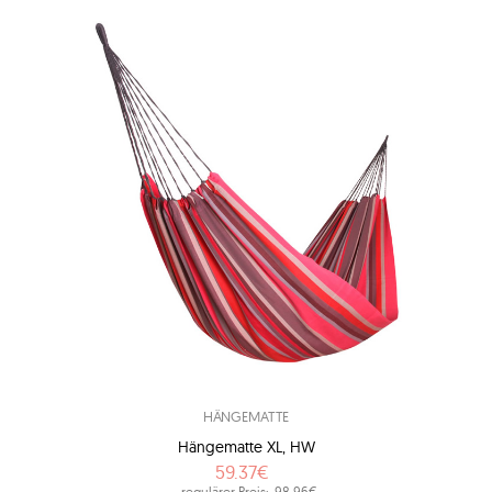
HÄNGEMATTE
Hängematte XL, HW
59.37€
regulärer Preis:
98.96€