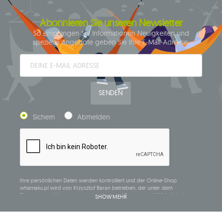
Abonnieren Sie unseren Newsletter
So empfangen Sie Informationen Neuigkeiten und
spezielle Angebote geben Sie Ihre E-Mail-Adresse:
SENDEN
Sichern
Abmelden
Ihre persönlichen Daten werden kontrolliert und der Online-Shop
whamaku.pl wird von Krzysztof Baran betrieben, der unter dem
Firmennamen Mouton Interactive Krzysztof Baran geschäftlich tätig ist, in
SHOW MEHR
das Central Business Activity Register eingetragen ist und seinen Sitz in der
ul. Starowiejska 265, 08-110 Siedlce, NIP (Steueridentifikationsnummer): 821-
152-01-37, REGON (statistische Nummer): 711650928.