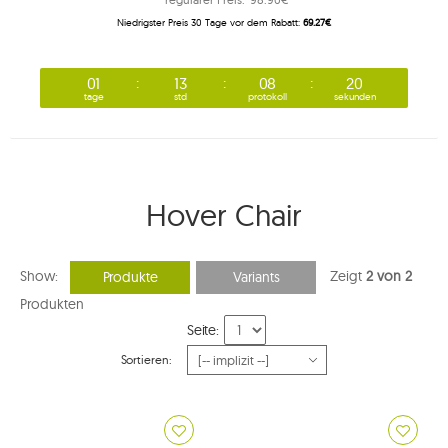
Niedrigster Preis 30 Tage vor dem Rabatt:
69.27€
01
13
08
19
tage
std
protokoll
sekunden
Hover Chair
Show:
Zeigt
2 von 2
Produkte
Variants
Produkten
Seite:
Sortieren: