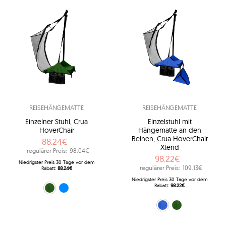
REISEHÄNGEMATTE
REISEHÄNGEMATTE
Einzelner Stuhl, Crua
Einzelstuhl mit
HoverChair
Hängematte an den
Beinen, Crua HoverChair
88.24€
Xtend
regulärer Preis:
98.04€
98.22€
Niedrigster Preis 30 Tage vor dem
regulärer Preis:
109.13€
Rabatt:
88.24€
Niedrigster Preis 30 Tage vor dem
Rabatt:
98.22€
Grün (HC-G01)
Blau (HC-G02)
Blau (HCX-B01)
Grün (HCX-G01)