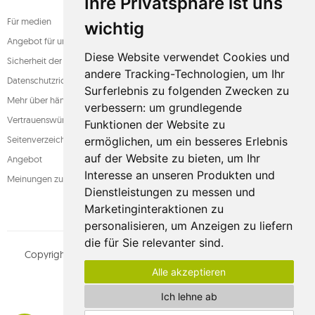
Ihre Privatsphäre ist uns
Für medien
wichtig
Angebot für unternehmen
Diese Website verwendet Cookies und
Sicherheit der zahlung
andere Tracking-Technologien, um Ihr
Datenschutzrichtlinie
Surferlebnis zu folgenden Zwecken zu
Mehr über hängematten
verbessern:
um grundlegende
Vertrauenswürdiger laden
Funktionen der Website zu
Seitenverzeichnis
ermöglichen
,
um ein besseres Erlebnis
auf der Website zu bieten
,
um Ihr
Angebot
Interesse an unseren Produkten und
Meinungen zum shop
Dienstleistungen zu messen und
Marketinginteraktionen zu
personalisieren
,
um Anzeigen zu liefern
die für Sie relevanter sind
.
Copyright © whamaku.pl. Alle Rechte vorbehalten.
MOUTON
Alle akzeptieren
interactive
Sehen Sie unser Profil an:
Ich lehne ab