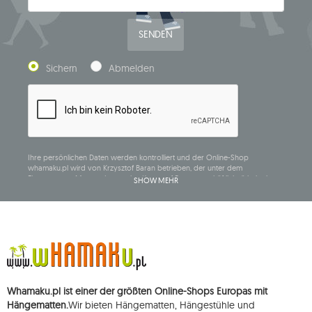
SENDEN
Sichern
Abmelden
Ihre persönlichen Daten werden kontrolliert und der Online-Shop
whamaku.pl wird von Krzysztof Baran betrieben, der unter dem
Firmennamen Mouton Interactive Krzysztof Baran geschäftlich tätig ist, in
SHOW MEHR
das Central Business Activity Register eingetragen ist und seinen Sitz in der
ul. Starowiejska 265, 08-110 Siedlce, NIP (Steueridentifikationsnummer): 821-
152-01-37, REGON (statistische Nummer): 711650928.
Die Daten werden zum Zwecke der Verbreitung des Newsletters
verarbeitet und bis zu Ihrer Abmeldung gespeichert.
Sie haben das Recht, auf die Verarbeitung Ihrer personenbezogenen Daten
zuzugreifen, diese zu korrigieren, zu löschen, deren Verarbeitung zu
beschränken und der Verarbeitung zu widersprechen, sowie das Recht, bei
Whamaku.pl ist einer der größten Online-Shops Europas mit
einer zuständigen Aufsichtsbehörde eine Beschwerde über die
Verarbeitung dieser Daten einzureichen und zu erheben Ihre Einwilligung
Hängematten.
Wir bieten Hängematten, Hängestühle und