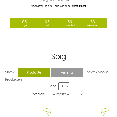
Niedrigster Preis 30 Tage vor dem Rabatt:
69.27€
03
03
39
37
tage
std
protokoll
sekunden
Spig
Show:
Zeigt
2 von 2
Produkte
Variants
Produkten
Seite:
Sortieren: