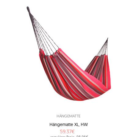
HÄNGEMATTE
Hängematte XL, HW
59.37€
regulärer Preis:
98.96€