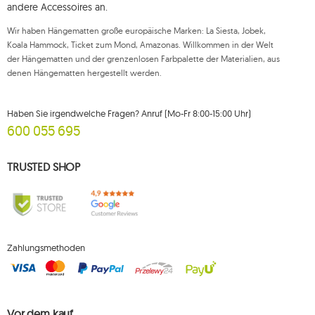
zur Verarbeitung Ihrer personenbezogenen Daten kann jederzeit
andere Accessoires an.
widerrufen werden, wobei ein solcher Widerruf die Rechtmäßigkeit der
zuvor durchgeführten Verarbeitung nicht beeinträchtigt. Um eines der oben
Wir haben Hängematten große europäische Marken: La Siesta, Jobek,
genannten Rechte auszuüben, wenden Sie sich bitte per E-Mail oder per
Brief an die registrierte Adresse an die Kundendienstabteilung von Mouton
Koala Hammock, Ticket zum Mond, Amazonas. Willkommen in der Welt
Interactive.
der Hängematten und der grenzenlosen Farbpalette der Materialien, aus
denen Hängematten hergestellt werden.
Weitere Informationen finden Sie unter:
www.mouton.pl/ODO
Haben Sie irgendwelche Fragen? Anruf (Mo-Fr 8:00-15:00 Uhr)
600 055 695
TRUSTED SHOP
Zahlungsmethoden
Vor dem kauf