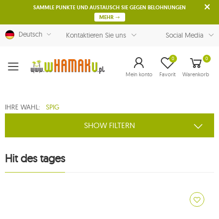
SAMMLE PUNKTE UND AUSTAUSCH SIE GEGEN BELOHNUNGEN
MEHR
Deutsch
Kontaktieren Sie uns
Social Media
0
0
Menu
Mein konto
Favorit
Warenkorb
IHRE WAHL:
SPIG
SHOW FILTERN
Hit des tages