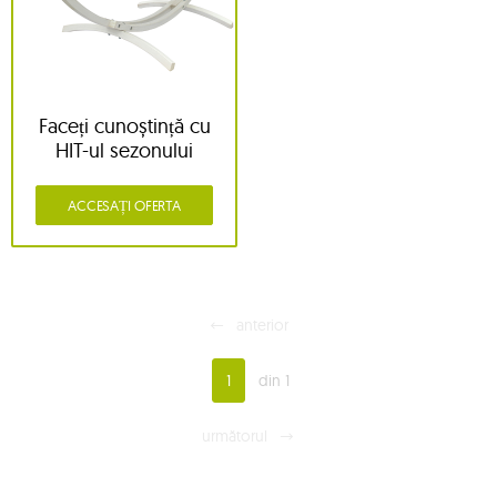
Faceți cunoștință cu
HIT-ul sezonului
ACCESAȚI OFERTA
anterior
1
din 1
următorul