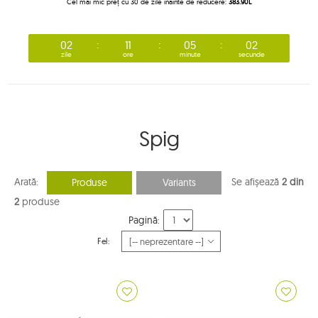
Cel mai mic preț cu 30 de zile înainte de reducere:
383.90L
02
11
05
02
zile
ore
minute
secunde
Spig
Arată:
Se afișează
2 din
Produse
Variants
2
produse
Pagină:
Fel: