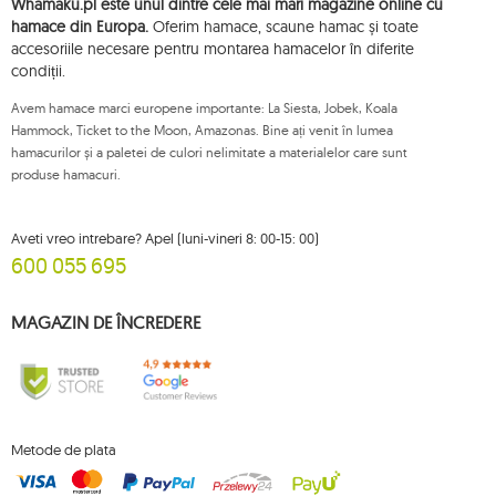
Whamaku.pl este unul dintre cele mai mari magazine online cu
plângere privind prelucrarea acestor date și retrageți, în orice moment,
consimțământul dvs. pentru prelucrarea datelor dvs. personale, cu o astfel
hamace din Europa.
Oferim hamace, scaune hamac și toate
de retragere care nu afectează legalitatea prelucrării efectuate anterior
accesoriile necesare pentru montarea hamacelor în diferite
acestora. Pentru a exercita oricare dintre drepturile menționate mai sus, vă
condiții.
rugăm să contactați departamentul de servicii pentru clienți Mouton
Interactive prin e-mail sau printr-o scrisoare trimisă la adresa sa înregistrată.
Avem hamace marci europene importante: La Siesta, Jobek, Koala
Pentru mai multe informații, vă rugăm să vizitați:
www.mouton.pl/ODO
Hammock, Ticket to the Moon, Amazonas. Bine ați venit în lumea
hamacurilor și a paletei de culori nelimitate a materialelor care sunt
produse hamacuri.
Aveti vreo intrebare? Apel (luni-vineri 8: 00-15: 00)
600 055 695
MAGAZIN DE ÎNCREDERE
Metode de plata