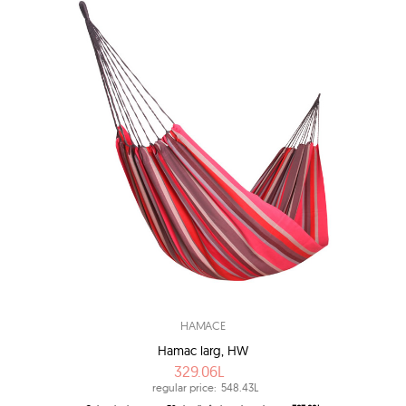
HAMACE
Hamac larg, HW
329.06L
regular price:
548.43L