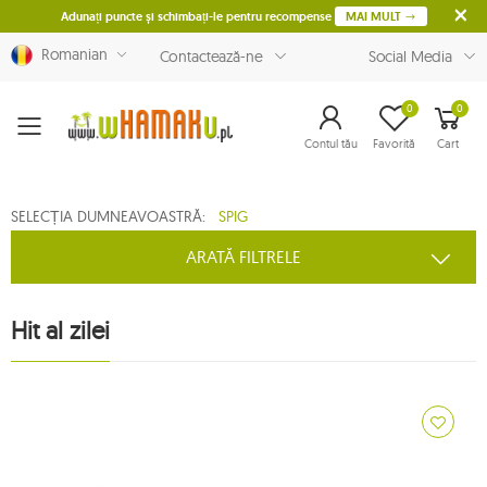
Adunați puncte și schimbați-le pentru recompense
MAI MULT
Romanian
Contactează-ne
Social Media
0
0
Menu
Contul tău
Favorită
Cart
SELECȚIA DUMNEAVOASTRĂ:
SPIG
ARATĂ FILTRELE
Hit al zilei