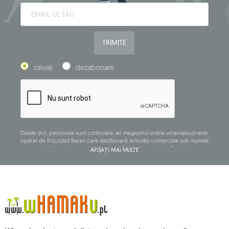
TRIMITE
salvați
dezabonare
Datele dvs. personale sunt controlate, iar magazinul online whamaku.pl este
operat de Krzysztof Baran care desfășoară activități comerciale sub numele
companiei: Mouton Interactive Krzysztof Baran, înregistrat în Registrul
AFIȘAȚI MAI MULTE
central al activităților comerciale și având sediul social la ul. Starowiejska
265, 08-110 Siedlce, NIP (număr de identificare fiscală): 821-152-01-37, REGON
(număr statistic): 711650928.
Datele vor fi prelucrate în scopul distribuirii buletinului informativ și vor fi
stocate până când vă dezabonați.
Veți avea dreptul să accesați, să rectificați, să ștergeți, să limitați prelucrarea
și să vă opuneți prelucrării datelor dvs. cu caracter personal, precum și
dreptul de a depune, la o autoritate de supraveghere aplicabilă, o