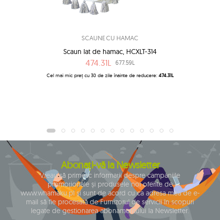
SCAUNE CU HAMAC
Scaun lat de hamac, HCXLT-314
474.31L
677.59L
Cel mai mic preț cu 30 de zile înainte de reducere:
474.31L
Abonați-vă la Newsletter
Vreau să primesc informații despre campaniile
promoționale și produsele noi oferite de
www.whamaku.pl și sunt de acord cu ca adresa mea de e-
mail să fie procesată de Furnizorul de servicii în scopuri
legate de gestionarea abonamentului la Newsletter.