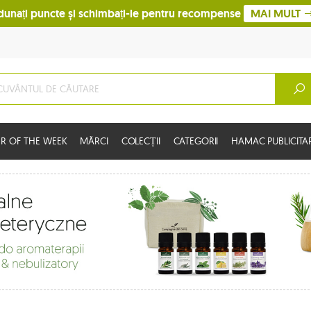
dunați puncte și schimbați-le pentru recompense
MAI MULT
R OF THE WEEK
MĂRCI
COLECȚII
CATEGORII
HAMAC PUBLICITA