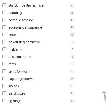
57
standuri pentru hamace
56
camping
99
perne și accesorii
80
accesorii de suspensie
69
seturi
5
advertising hammock
15
makramy
18
accesorii boho
1
tents
1
tents for kids
64
żagle ogrodowe
10
swings
2
sandboxes
6
lighting