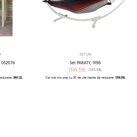
O
SETURI
 052076
Set PARATY, 11196
1316.39L
2193.98L
 reducere:
360.12L
Cel mai mic preț cu 30 de zile înainte de reducere:
1316.39L