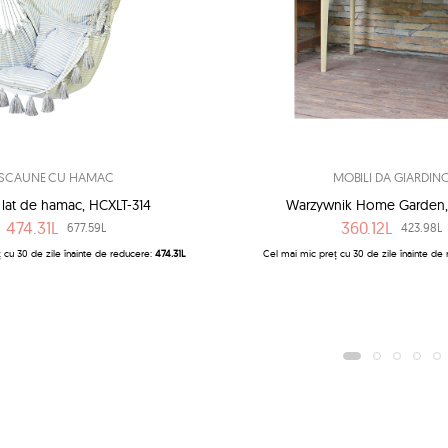
SCAUNE CU HAMAC
MOBILI DA GIARDIN
 lat de hamac, HCXLT-314
Warzywnik Home Garden,
474.31L
360.12L
677.59L
423.98L
 cu 30 de zile înainte de reducere:
474.31L
Cel mai mic preț cu 30 de zile înainte de