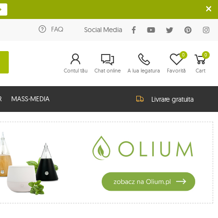
FAQ
Social Media
0
0
Contul tău
Chat online
A lua legatura
Favorită
Cart
R
MASS-MEDIA
Livrare gratuita