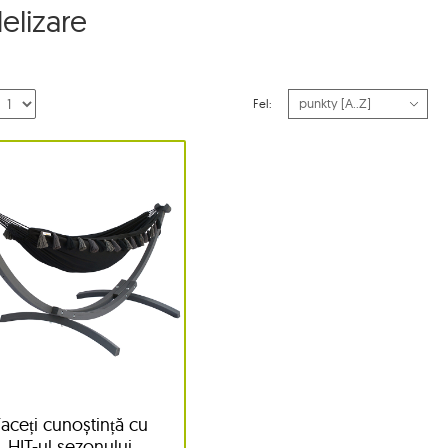
elizare
Fel:
Faceți cunoștință cu
HIT-ul sezonului