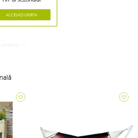
ACCESAȚI OFERTA
următorul
nală