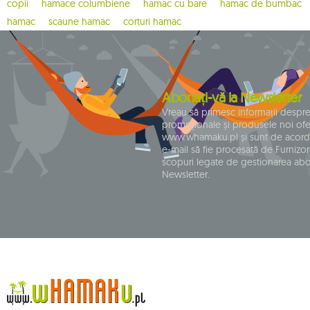
copii
hamace columbiene
hamac cu bare
hamac de bumbac
hamac
scaune hamac
corturi hamac
Abonați-vă la Newsletter
Vreau să primesc informații despr
promoționale și produsele noi ofe
www.whamaku.pl și sunt de acord
e-mail să fie procesată de Furnizoru
scopuri legate de gestionarea ab
Newsletter.