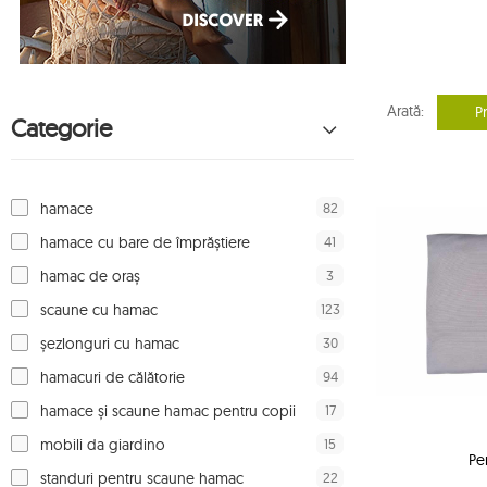
Arată:
P
Categorie
82
hamace
41
hamace cu bare de împrăștiere
3
hamac de oraș
123
scaune cu hamac
30
șezlonguri cu hamac
94
hamacuri de călătorie
17
hamace și scaune hamac pentru copii
15
mobili da giardino
Pe
22
standuri pentru scaune hamac