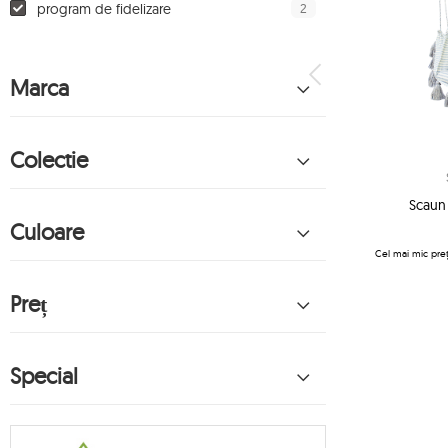
2
program de fidelizare
Marca
Colectie
Scaun
Culoare
Cel mai mic preț
Preț
Special