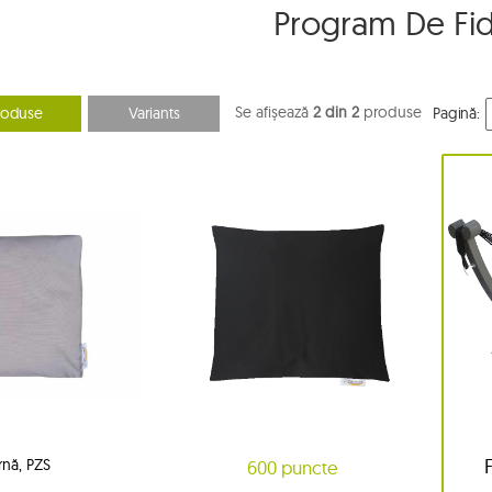
Program De Fid
Se afișează
2 din 2
produse
roduse
Variants
Pagină:
rnă, PZS
600 puncte