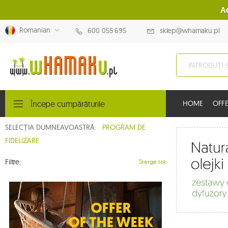
A
Romanian
600 055 695
sklep@whamaku.pl
Începe cumpărăturile
HOME
OFFE
SELECȚIA DUMNEAVOASTRĂ:
PROGRAM DE
FIDELIZARE
Filtre:
Sterge tot