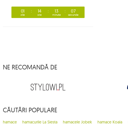
01
14
13
06
zile
ore
minute
secunde
NE RECOMANDĂ DE
CĂUTĂRI POPULARE
hamace
hamacurile La Siesta
hamacele Jobek
hamace Koala