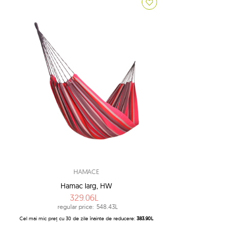
HAMACE
Hamac larg, HW
329.06L
regular price:
548.43L
Cel mai mic preț cu 30 de zile înainte de reducere:
383.90L