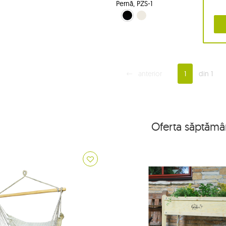
Pernă, PZS-1
negru (10)
ecru (209)
anterior
1
din 1
Oferta săptămâ