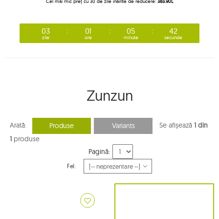
Cel mai mic preț cu 30 de zile înainte de reducere:
383.90L
03
01
05
41
zile
ore
minute
secunde
Zunzun
Arată:
Se afișează
1 din
Produse
Variants
1
produse
Pagină:
Fel: