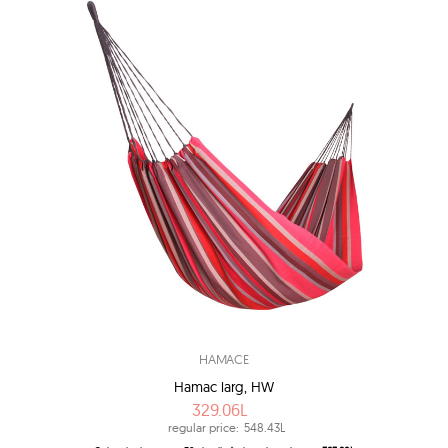
HAMACE
Hamac larg, HW
329.06L
regular price:
548.43L