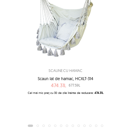
SCAUNE CU HAMAC
Scaun lat de hamac, HCXLT-314
474.31L
677.59L
Cel mai mic preț cu 30 de zile înainte de reducere:
474.31L