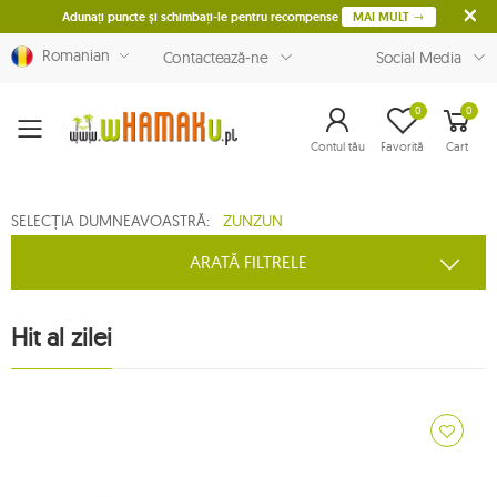
Adunați puncte și schimbați-le pentru recompense
MAI MULT
Romanian
Contactează-ne
Social Media
0
0
Menu
Contul tău
Favorită
Cart
SELECȚIA DUMNEAVOASTRĂ:
ZUNZUN
ARATĂ FILTRELE
Hit al zilei