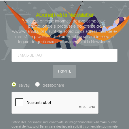
Abonați-vă la Newsletter
Vreau să primesc informații despre campaniile
promoționale și produsele noi oferite de
www.whamaku.pl și sunt de acord cu ca adresa mea de e-
mail să fie procesată de Furnizorul de servicii în scopuri
legate de gestionarea abonamentului la Newsletter.
TRIMITE
salvați
dezabonare
Datele dvs. personale sunt controlate, iar magazinul online whamaku.pl este
operat de Krzysztof Baran care desfășoară activități comerciale sub numele