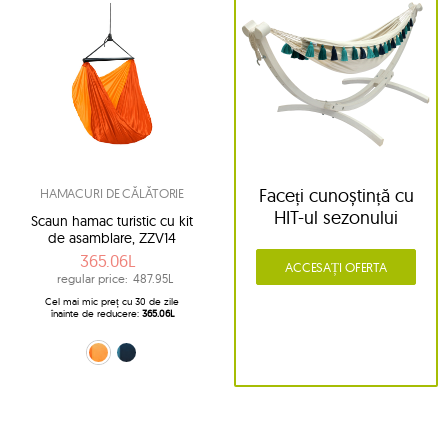
Faceți cunoștință cu
HAMACURI DE CĂLĂTORIE
HIT-ul sezonului
Scaun hamac turistic cu kit
de asamblare, ZZV14
365.06L
ACCESAȚI OFERTA
regular price:
487.95L
Cel mai mic preț cu 30 de zile
înainte de reducere:
365.06L
portocaliu (22)
albastru marin (39)