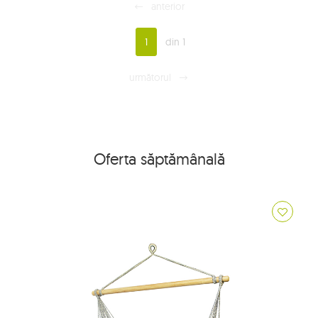
anterior
1
din 1
următorul
Oferta săptămânală