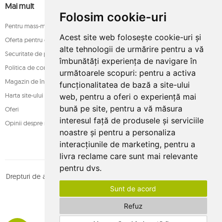
Mai mult
Folosim cookie-uri
Pentru mass-media
Acest site web folosește cookie-uri și
Oferta pentru companii
alte tehnologii de urmărire pentru a vă
Securitate de plată
îmbunătăți experiența de navigare în
Politica de confidențialitate
următoarele scopuri:
pentru a activa
Magazin de încredere
funcționalitatea de bază a site-ului
Harta site-ului
web
,
pentru a oferi o experiență mai
bună pe site
,
pentru a vă măsura
Oferi
interesul față de produsele și serviciile
Opinii despre magazin
noastre și pentru a personaliza
interacțiunile de marketing
,
pentru a
livra reclame care sunt mai relevante
pentru dvs
.
Drepturi de autor © whamaku.pl. Toate drepturile rezervate. Proiectat
Sunt de acord
de
MOUTON interactive
Urmăriți-ne pe:
Refuz