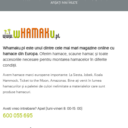
companiei: Mouton Interactive Krzysztof Baran, înregistrat în Registrul
AFIȘAȚI MAI MULTE
central al activităților comerciale și având sediul social la ul. Starowiejska
265, 08-110 Siedlce, NIP (număr de identificare fiscală): 821-152-01-37, REGON
(număr statistic): 711650928.
Datele vor fi prelucrate în scopul distribuirii buletinului informativ și vor fi
stocate până când vă dezabonați.
Veți avea dreptul să accesați, să rectificați, să ștergeți, să limitați prelucrarea
și să vă opuneți prelucrării datelor dvs. cu caracter personal, precum și
dreptul de a depune, la o autoritate de supraveghere aplicabilă, o
Whamaku.pl este unul dintre cele mai mari magazine online cu
plângere privind prelucrarea acestor date și retrageți, în orice moment,
consimțământul dvs. pentru prelucrarea datelor dvs. personale, cu o astfel
hamace din Europa.
Oferim hamace, scaune hamac și toate
de retragere care nu afectează legalitatea prelucrării efectuate anterior
accesoriile necesare pentru montarea hamacelor în diferite
acestora. Pentru a exercita oricare dintre drepturile menționate mai sus, vă
condiții.
rugăm să contactați departamentul de servicii pentru clienți Mouton
Interactive prin e-mail sau printr-o scrisoare trimisă la adresa sa înregistrată.
Avem hamace marci europene importante: La Siesta, Jobek, Koala
Pentru mai multe informații, vă rugăm să vizitați:
www.mouton.pl/ODO
Hammock, Ticket to the Moon, Amazonas. Bine ați venit în lumea
hamacurilor și a paletei de culori nelimitate a materialelor care sunt
produse hamacuri.
Aveti vreo intrebare? Apel (luni-vineri 8: 00-15: 00)
600 055 695