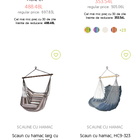
353.54L
488.48L
regular price:
505.06L
regular price:
697.83L
Cel mai mic preț cu 30 de zile
înainte de reducere:
353.54L
Cel mai mic preț cu 30 de zile
înainte de reducere:
488.48L
Viva Mexico (154C)
Multiple (160)
ecru (209)
Costa Rica (217)
+23
SCAUNE CU HAMAC
SCAUNE CU HAMAC
Scaun cu hamac larg cu
Scaun cu hamac, HC9-323