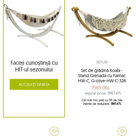
Faceți cunoștință cu
SETURI
HIT-ul sezonului
Set de grădină Koala -
Stand Grenada cu hamac
HW-C, G-olive-HW-C-328
ACCESAȚI OFERTA
1565.06L
regular price:
1867.47L
Cel mai mic preț cu 30 de zile
înainte de reducere:
1867.47L