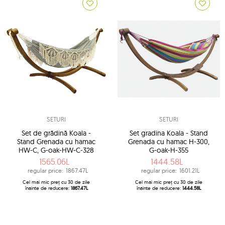
SETURI
SETURI
Set de grădină Koala -
Set gradina Koala - Stand
Stand Grenada cu hamac
Grenada cu hamac H-300,
HW-C, G-oak-HW-C-328
G-oak-H-355
1565.06L
1444.58L
regular price:
1867.47L
regular price:
1601.21L
Cel mai mic preț cu 30 de zile
Cel mai mic preț cu 30 de zile
înainte de reducere:
1867.47L
înainte de reducere:
1444.58L