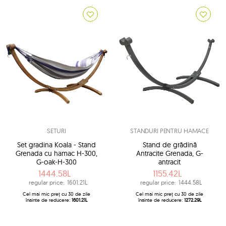
SETURI
STANDURI PENTRU HAMACE
Set gradina Koala - Stand
Stand de grădină
Grenada cu hamac H-300,
Antracite Grenada, G-
G-oak-H-300
antracit
1444.58L
1155.42L
regular price:
1601.21L
regular price:
1444.58L
Cel mai mic preț cu 30 de zile
Cel mai mic preț cu 30 de zile
înainte de reducere:
1601.21L
înainte de reducere:
1272.29L