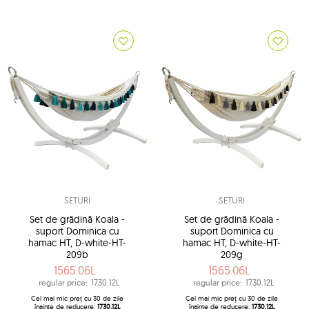
SETURI
SETURI
Set de grădină Koala -
Set de grădină Koala -
suport Dominica cu
suport Dominica cu
hamac HT, D-white-HT-
hamac HT, D-white-HT-
209b
209g
1565.06L
1565.06L
regular price:
1730.12L
regular price:
1730.12L
Cel mai mic preț cu 30 de zile
Cel mai mic preț cu 30 de zile
înainte de reducere:
1730.12L
înainte de reducere:
1730.12L