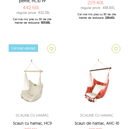
perne, HC10 PP
229.40L
442.60L
regular price:
458.80L
regular price:
632.29L
Cel mai mic preț cu 30 de zile
înainte de reducere:
229.40L
Cel mai mic preț cu 30 de zile
înainte de reducere:
505.83L
Cel mai vândut
SCAUNE CU HAMAC
SCAUNE CU HAMAC
Scaun cu hamac, HC9
Scaun de hamac, AHC-10