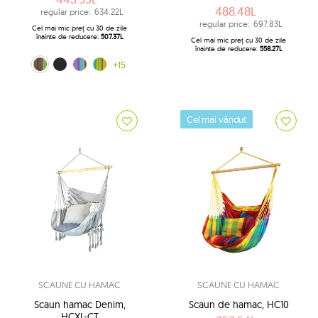
488.48L
regular price:
634.22L
regular price:
697.83L
Cel mai mic preț cu 30 de zile
înainte de reducere:
507.37L
Cel mai mic preț cu 30 de zile
înainte de reducere:
558.27L
Tequila sunrise (0333)
negru (10)
Multiple (160)
Kuna Yala (188)
+15
Cel mai vândut
SCAUNE CU HAMAC
SCAUNE CU HAMAC
Scaun hamac Denim,
Scaun de hamac, HC10
HCXL-CT