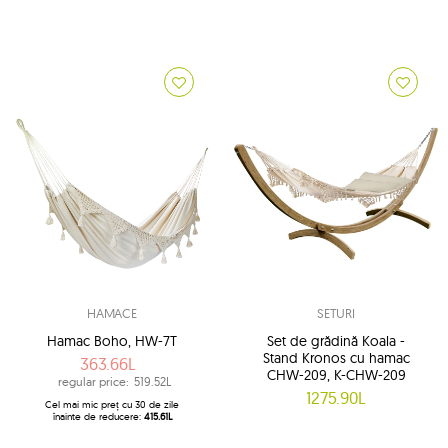
HAMACE
SETURI
Hamac Boho, HW-7T
Set de grădină Koala -
Stand Kronos cu hamac
363.66L
CHW-209, K-CHW-209
regular price:
519.52L
1275.90L
Cel mai mic preț cu 30 de zile
înainte de reducere:
415.61L