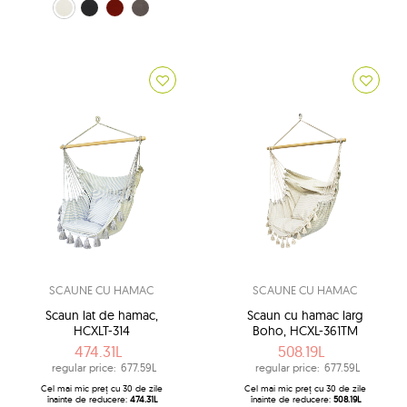
ecru (0209)
negru (10)
roșu (325)
gri (9)
SCAUNE CU HAMAC
SCAUNE CU HAMAC
Scaun lat de hamac,
Scaun cu hamac larg
HCXLT-314
Boho, HCXL-361TM
474.31L
508.19L
regular price:
677.59L
regular price:
677.59L
Cel mai mic preț cu 30 de zile
Cel mai mic preț cu 30 de zile
înainte de reducere:
474.31L
înainte de reducere:
508.19L