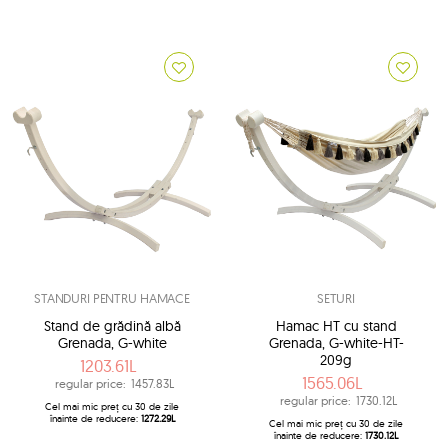
STANDURI PENTRU HAMACE
SETURI
Stand de grădină albă
Hamac HT cu stand
Grenada, G-white
Grenada, G-white-HT-
209g
1203.61L
1565.06L
regular price:
1457.83L
regular price:
1730.12L
Cel mai mic preț cu 30 de zile
înainte de reducere:
1272.29L
Cel mai mic preț cu 30 de zile
înainte de reducere:
1730.12L