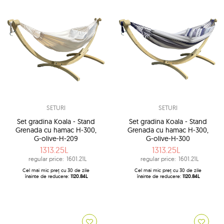
SETURI
SETURI
Set gradina Koala - Stand
Set gradina Koala - Stand
Grenada cu hamac H-300,
Grenada cu hamac H-300,
G-olive-H-209
G-olive-H-300
1313.25L
1313.25L
regular price:
1601.21L
regular price:
1601.21L
Cel mai mic preț cu 30 de zile
Cel mai mic preț cu 30 de zile
înainte de reducere:
1120.84L
înainte de reducere:
1120.84L