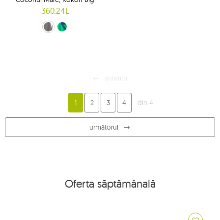
360.24L
verde și bleumarin (5)
gri (1)
anterior
1
2
3
4
din 4
următorul
Oferta săptămânală