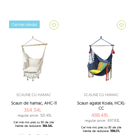
Cel mai vândut
SCAUNE CU HAMAC
SCAUNE CU HAMAC
Scaun de hamac, AHC-11
Scaun agatat Koala, HCXL-
CC
364.34L
488.48L
regular price:
521.45L
regular price:
697.83L
Cel mai mic preț cu 30 de zile
înainte de reducere:
364.34L
Cel mai mic preț cu 30 de zile
înainte de reducere:
558.27L