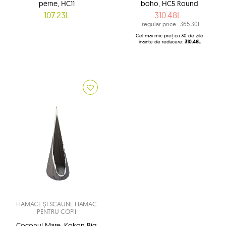
perne, HC11
boho, HC5 Round
107.23L
310.48L
regular price:
365.30L
Cel mai mic preț cu 30 de zile
înainte de reducere:
310.48L
HAMACE ȘI SCAUNE HAMAC
PENTRU COPII
Coconul Mare, Kokon Big