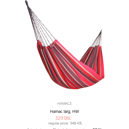
HAMACE
Hamac larg, HW
329.06L
regular price:
548.43L