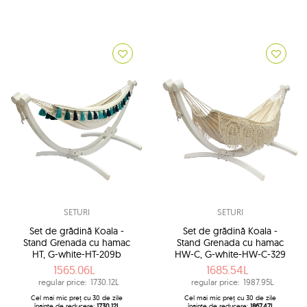
SETURI
SETURI
Set de grădină Koala -
Set de grădină Koala -
Stand Grenada cu hamac
Stand Grenada cu hamac
HT, G-white-HT-209b
HW-C, G-white-HW-C-329
1565.06L
1685.54L
regular price:
1730.12L
regular price:
1987.95L
Cel mai mic preț cu 30 de zile
Cel mai mic preț cu 30 de zile
înainte de reducere:
1730.12L
înainte de reducere:
1867.47L