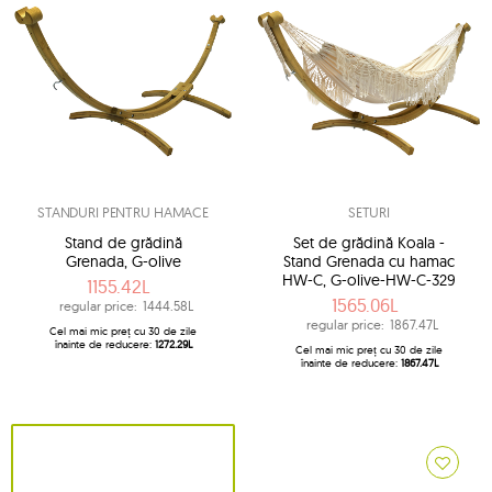
STANDURI PENTRU HAMACE
SETURI
Stand de grădină
Set de grădină Koala -
Grenada, G-olive
Stand Grenada cu hamac
HW-C, G-olive-HW-C-329
1155.42L
1565.06L
regular price:
1444.58L
regular price:
1867.47L
Cel mai mic preț cu 30 de zile
înainte de reducere:
1272.29L
Cel mai mic preț cu 30 de zile
înainte de reducere:
1867.47L