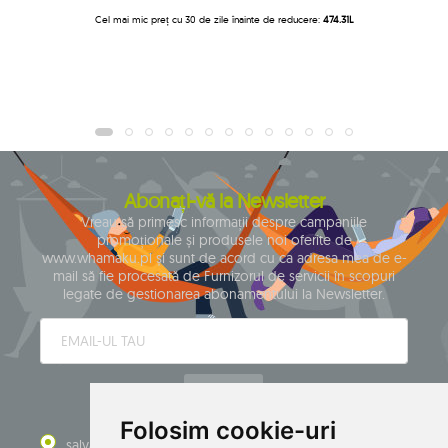
Cel mai mic preț cu 30 de zile înainte de reducere:
474.31L
Abonați-vă la Newsletter
Vreau să primesc informații despre campaniile
promoționale și produsele noi oferite de
www.whamaku.pl și sunt de acord cu ca adresa mea de e-
mail să fie procesată de Furnizorul de servicii în scopuri
legate de gestionarea abonamentului la Newsletter.
TRIMITE
Folosim cookie-uri
salvați
dezabonare