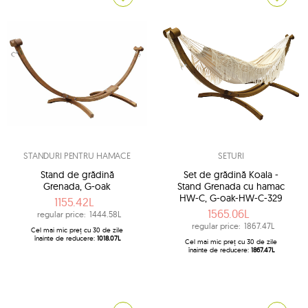
STANDURI PENTRU HAMACE
SETURI
Stand de grădină
Set de grădină Koala -
Grenada, G-oak
Stand Grenada cu hamac
HW-C, G-oak-HW-C-329
1155.42L
1565.06L
regular price:
1444.58L
regular price:
1867.47L
Cel mai mic preț cu 30 de zile
înainte de reducere:
1018.07L
Cel mai mic preț cu 30 de zile
înainte de reducere:
1867.47L