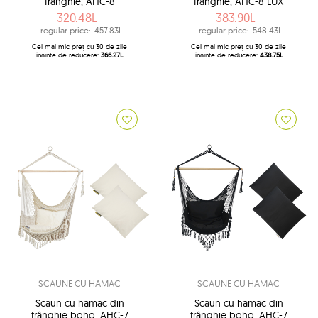
frânghie, AHC-8
frânghie, AHC-8 LUX
320.48L
383.90L
regular price:
457.83L
regular price:
548.43L
Cel mai mic preț cu 30 de zile
Cel mai mic preț cu 30 de zile
înainte de reducere:
366.27L
înainte de reducere:
438.75L
SCAUNE CU HAMAC
SCAUNE CU HAMAC
Scaun cu hamac din
Scaun cu hamac din
frânghie boho, AHC-7
frânghie boho, AHC-7