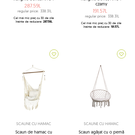
czarny
287.59L
191.57L
regular price:
338.31L
regular price:
338.31L
Cel mai mic preț cu 30 de zile
înainte de reducere:
287.59L
Cel mai mic preț cu 30 de zile
înainte de reducere:
191.57L
SCAUNE CU HAMAC
SCAUNE CU HAMAC
Scaun de hamac cu
Scaun agățat cu o pernă