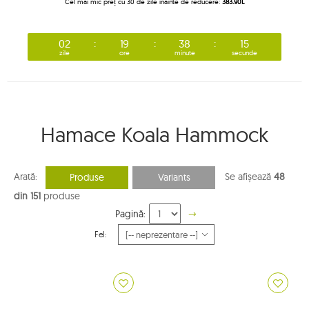
Cel mai mic preț cu 30 de zile înainte de reducere:
383.90L
02
19
38
14
zile
ore
minute
secunde
Hamace Koala Hammock
Arată:
Se afișează
48
Produse
Variants
din 151
produse
Pagină:
Fel: