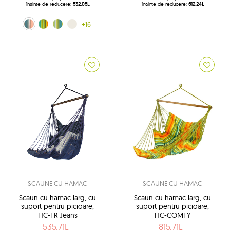
înainte de reducere:
532.05L
înainte de reducere:
612.24L
albastru-roz (0356)
Kuna Yala (188)
lemon (204)
ecru (209)
+16
SCAUNE CU HAMAC
SCAUNE CU HAMAC
Scaun cu hamac larg, cu
Scaun cu hamac larg, cu
suport pentru picioare,
suport pentru picioare,
HC-FR Jeans
HC-COMFY
535.71L
815.71L