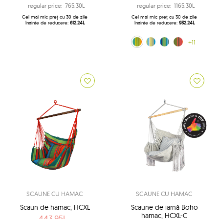
regular price:
765.30L
regular price:
1165.30L
Cel mai mic preț cu 30 de zile
Cel mai mic preț cu 30 de zile
înainte de reducere:
612.24L
înainte de reducere:
932.24L
Kuna Yala (188)
200x100 (204)
albastru (242)
curcubeu (272)
+11
SCAUNE CU HAMAC
SCAUNE CU HAMAC
Scaun de hamac, HCXL
Scaune de iarnă Boho
hamac, HCXL-C
443.95L