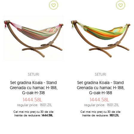
SETURI
SETURI
Set gradina Koala - Stand
Set gradina Koala - Stand
Grenada cu hamac H-188,
Grenada cu hamac H-188,
G-oak-H-318
G-oak-H-188
1444.58L
1444.58L
regular price:
1601.21L
regular price:
1601.21L
Cel mai mic preț cu 30 de zile
Cel mai mic preț cu 30 de zile
înainte de reducere:
1444.58L
înainte de reducere:
1601.21L