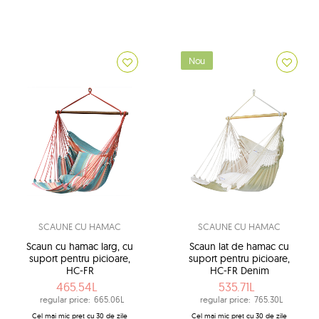
Nou
SCAUNE CU HAMAC
SCAUNE CU HAMAC
Scaun cu hamac larg, cu
Scaun lat de hamac cu
suport pentru picioare,
suport pentru picioare,
HC-FR
HC-FR Denim
465.54L
535.71L
regular price:
665.06L
regular price:
765.30L
Cel mai mic preț cu 30 de zile
Cel mai mic preț cu 30 de zile