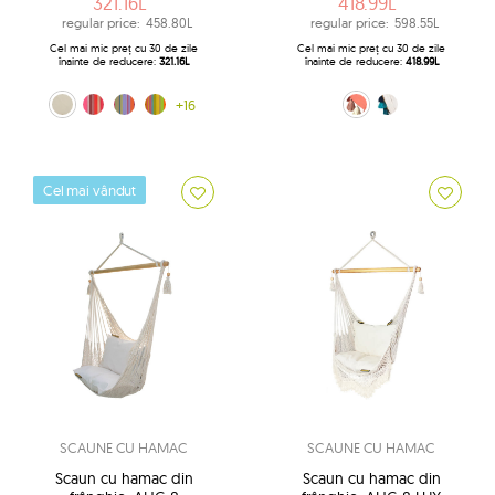
321.16L
418.99L
regular price:
458.80L
regular price:
598.55L
Cel mai mic preț cu 30 de zile
Cel mai mic preț cu 30 de zile
înainte de reducere:
321.16L
înainte de reducere:
418.99L
ecru (209)
Lava (218)
curcubeu (239)
Amelie (256)
+16
Salmon (12)
albastru-ecru (209b)
Cel mai vândut
SCAUNE CU HAMAC
SCAUNE CU HAMAC
Scaun cu hamac din
Scaun cu hamac din