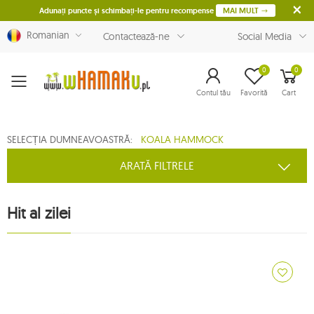
Adunați puncte și schimbați-le pentru recompense
MAI MULT
Romanian
Contactează-ne
Social Media
0
0
Menu
Contul tău
Favorită
Cart
SELECȚIA DUMNEAVOASTRĂ:
KOALA HAMMOCK
ARATĂ FILTRELE
Hit al zilei