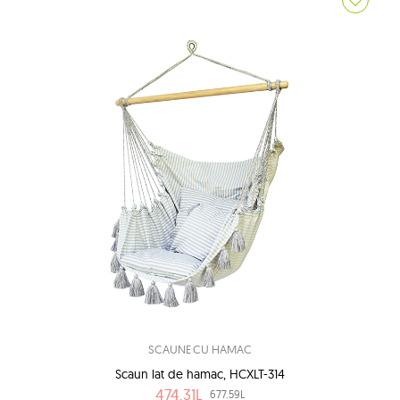
SCAUNE CU HAMAC
Scaun lat de hamac, HCXLT-314
474.31L
677.59L