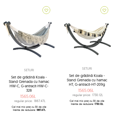
SETURI
SETURI
Set de grădină Koala -
Set de grădină Koala -
Stand Grenada cu hamac
Stand Grenada cu hamac
HT, G-antracit-HT-209g
HW-C, G-antracit-HW-C-
1565.06L
328
regular price:
1730.12L
1565.06L
regular price:
1867.47L
Cel mai mic preț cu 30 de zile
înainte de reducere:
1730.12L
Cel mai mic preț cu 30 de zile
înainte de reducere:
1867.47L