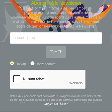
Abonați-vă la Newsletter
Vreau să primesc informații despre campaniile
promoționale și produsele noi oferite de
www.whamaku.pl și sunt de acord cu ca adresa mea de e-
mail să fie procesată de Furnizorul de servicii în scopuri
legate de gestionarea abonamentului la Newsletter.
TRIMITE
salvați
dezabonare
Datele dvs. personale sunt controlate, iar magazinul online whamaku.pl este
operat de Krzysztof Baran care desfășoară activități comerciale sub numele
companiei: Mouton Interactive Krzysztof Baran, înregistrat în Registrul
AFIȘAȚI MAI MULTE
central al activităților comerciale și având sediul social la ul. Starowiejska
265, 08-110 Siedlce, NIP (număr de identificare fiscală): 821-152-01-37, REGON