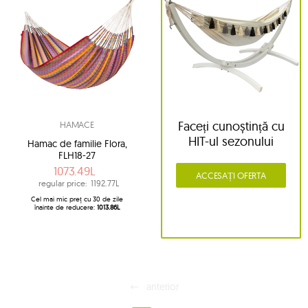
Faceți cunoștință cu
HAMACE
HIT-ul sezonului
Hamac de familie Flora,
FLH18-27
1073.49L
ACCESAȚI OFERTA
regular price:
1192.77L
Cel mai mic preț cu 30 de zile
înainte de reducere:
1013.86L
anterior