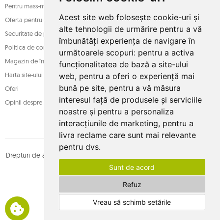
Pentru mass-media
Acest site web folosește cookie-uri și
Oferta pentru companii
alte tehnologii de urmărire pentru a vă
Securitate de plată
îmbunătăți experiența de navigare în
Politica de confidențialitate
următoarele scopuri:
pentru a activa
Magazin de încredere
funcționalitatea de bază a site-ului
Harta site-ului
web
,
pentru a oferi o experiență mai
bună pe site
,
pentru a vă măsura
Oferi
interesul față de produsele și serviciile
Opinii despre magazin
noastre și pentru a personaliza
interacțiunile de marketing
,
pentru a
livra reclame care sunt mai relevante
pentru dvs
.
Drepturi de autor © whamaku.pl. Toate drepturile rezervate. Proiectat
Sunt de acord
de
MOUTON interactive
Urmăriți-ne pe:
Refuz
Vreau să schimb setările