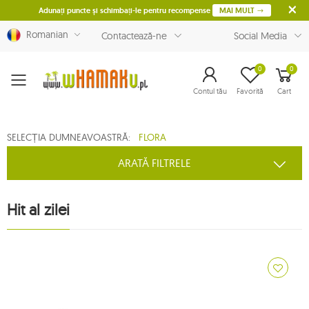
Adunați puncte și schimbați-le pentru recompense
MAI MULT
Romanian
Contactează-ne
Social Media
0
0
Menu
Contul tău
Favorită
Cart
SELECȚIA DUMNEAVOASTRĂ:
FLORA
ARATĂ FILTRELE
Hit al zilei