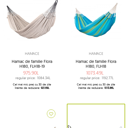
HAMACE
HAMACE
Hamac de familie Flora
Hamac de familie Flora
H180, FLH18-19
H180, FLH18
975.90L
1073.49L
regular price:
1084.34L
regular price:
1192.77L
Cel mai mic preț cu 30 de zile
Cel mai mic preț cu 30 de zile
înainte de reducere:
921.69L
înainte de reducere:
1013.86L