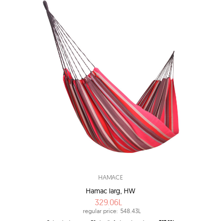
HAMACE
Hamac larg, HW
329.06L
regular price:
548.43L