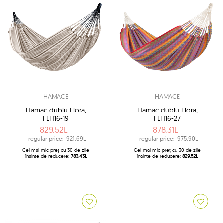
HAMACE
HAMACE
Hamac dublu Flora,
Hamac dublu Flora,
FLH16-19
FLH16-27
829.52L
878.31L
regular price:
921.69L
regular price:
975.90L
Cel mai mic preț cu 30 de zile
Cel mai mic preț cu 30 de zile
înainte de reducere:
783.43L
înainte de reducere:
829.52L