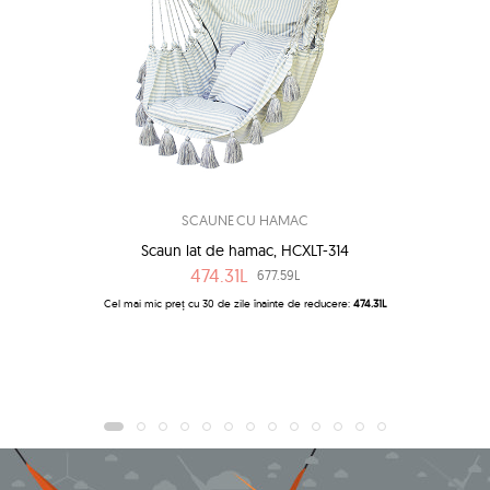
SCAUNE CU HAMAC
Scaun lat de hamac, HCXLT-314
474.31L
677.59L
Cel mai mic preț cu 30 de zile înainte de reducere:
474.31L