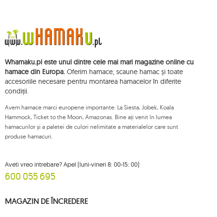
(număr statistic): 711650928.
Datele vor fi prelucrate în scopul distribuirii buletinului informativ și vor fi
stocate până când vă dezabonați.
Veți avea dreptul să accesați, să rectificați, să ștergeți, să limitați prelucrarea
și să vă opuneți prelucrării datelor dvs. cu caracter personal, precum și
dreptul de a depune, la o autoritate de supraveghere aplicabilă, o
Whamaku.pl este unul dintre cele mai mari magazine online cu
plângere privind prelucrarea acestor date și retrageți, în orice moment,
consimțământul dvs. pentru prelucrarea datelor dvs. personale, cu o astfel
hamace din Europa.
Oferim hamace, scaune hamac și toate
de retragere care nu afectează legalitatea prelucrării efectuate anterior
accesoriile necesare pentru montarea hamacelor în diferite
acestora. Pentru a exercita oricare dintre drepturile menționate mai sus, vă
condiții.
rugăm să contactați departamentul de servicii pentru clienți Mouton
Interactive prin e-mail sau printr-o scrisoare trimisă la adresa sa înregistrată.
Avem hamace marci europene importante: La Siesta, Jobek, Koala
Pentru mai multe informații, vă rugăm să vizitați:
www.mouton.pl/ODO
Hammock, Ticket to the Moon, Amazonas. Bine ați venit în lumea
hamacurilor și a paletei de culori nelimitate a materialelor care sunt
produse hamacuri.
Aveti vreo intrebare? Apel (luni-vineri 8: 00-15: 00)
600 055 695
MAGAZIN DE ÎNCREDERE