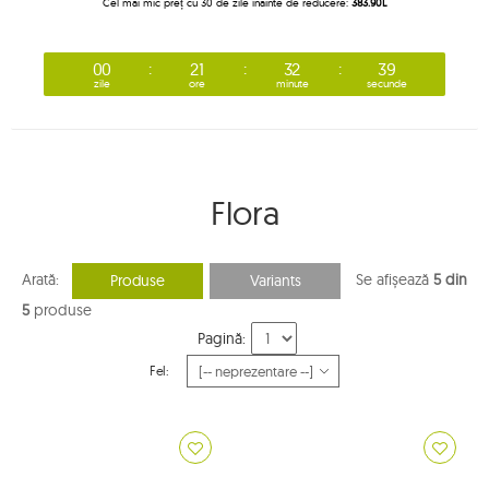
Cel mai mic preț cu 30 de zile înainte de reducere:
383.90L
00
21
32
39
zile
ore
minute
secunde
Flora
Arată:
Se afișează
5 din
Produse
Variants
5
produse
Pagină:
Fel: