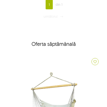
1
din 1
următorul
Oferta săptămânală