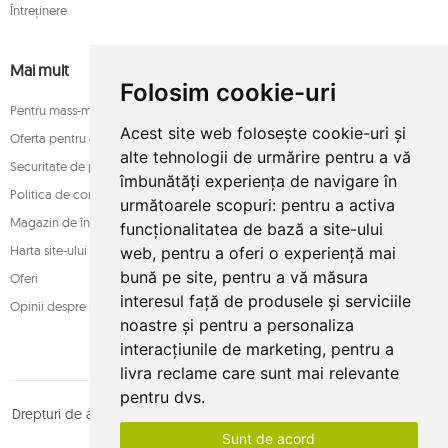
Întreținere
Mai mult
Folosim cookie-uri
Pentru mass-media
Acest site web folosește cookie-uri și
Oferta pentru companii
alte tehnologii de urmărire pentru a vă
Securitate de plată
îmbunătăți experiența de navigare în
Politica de confidențialitate
următoarele scopuri:
pentru a activa
Magazin de încredere
funcționalitatea de bază a site-ului
Harta site-ului
web
,
pentru a oferi o experiență mai
bună pe site
,
pentru a vă măsura
Oferi
interesul față de produsele și serviciile
Opinii despre magazin
noastre și pentru a personaliza
interacțiunile de marketing
,
pentru a
livra reclame care sunt mai relevante
pentru dvs
.
Drepturi de autor © whamaku.pl. Toate drepturile rezervate. Proiectat
Sunt de acord
de
MOUTON interactive