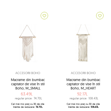
ACCESORII BOHO
ACCESORII BOHO
Macrame din bumbac
Macrame din bumbac
captator de vise în stil
captator de vise în stil
Boho, M_SMALL
Boho, M_HEART
63.49L
92.17L
regular price:
74.70L
regular price:
108.43L
Cel mai mic preț cu 30 de zile
Cel mai mic preț cu 30 de zile
înainte de reducere:
74.70L
înainte de reducere:
108.43L