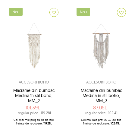
Nou
Nou
ACCESORII BOHO
ACCESORII BOHO
Macrame din bumbac
Macrame din bumbac
Medina în stil boho,
Medina în stil boho,
MM_2
MM_3
101.39L
87.05L
regular price:
119.28L
regular price:
102.41L
Cel mai mic preț cu 30 de zile
Cel mai mic preț cu 30 de zile
înainte de reducere:
119.28L
înainte de reducere:
102.41L