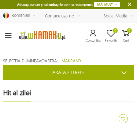
Adunați puncte și schimbați-le pentru recompense
MAI MULT
Romanian
Contactează-ne
Social Media
0
0
Menu
Contul tău
Favorită
Cart
SELECȚIA DUMNEAVOASTRĂ:
MAKRAMY
ARATĂ FILTRELE
Hit al zilei