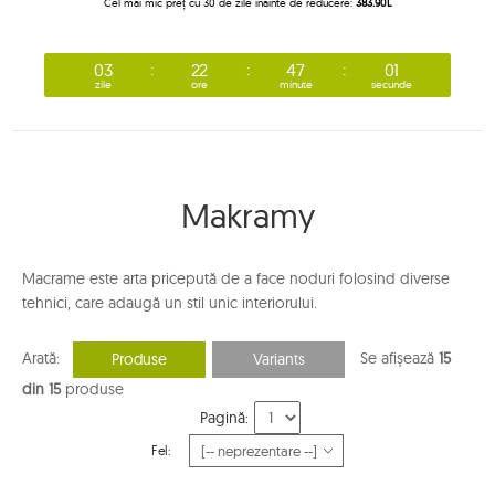
Cel mai mic preț cu 30 de zile înainte de reducere:
383.90L
03
22
47
00
zile
ore
minute
secunde
Makramy
Macrame este arta pricepută de a face noduri folosind diverse
tehnici, care adaugă un stil unic interiorului.
Arată:
Se afișează
15
Produse
Variants
din 15
produse
Pagină:
Fel: