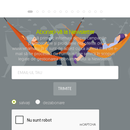
Abonați-vă la Newsletter
Vreau să primesc informații despre campaniile
promoționale și produsele noi oferite de
www.whamaku.pl și sunt de acord cu ca adresa mea de e-
mail să fie procesată de Furnizorul de servicii în scopuri
legate de gestionarea abonamentului la Newsletter.
TRIMITE
salvați
dezabonare