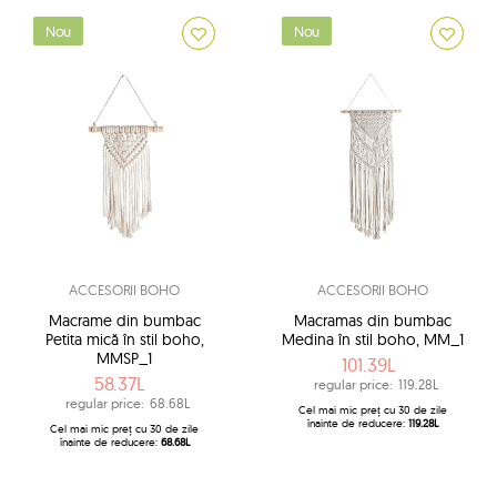
Nou
Nou
ACCESORII BOHO
ACCESORII BOHO
Macrame din bumbac
Macramas din bumbac
Petita mică în stil boho,
Medina în stil boho, MM_1
MMSP_1
101.39L
58.37L
regular price:
119.28L
regular price:
68.68L
Cel mai mic preț cu 30 de zile
înainte de reducere:
119.28L
Cel mai mic preț cu 30 de zile
înainte de reducere:
68.68L