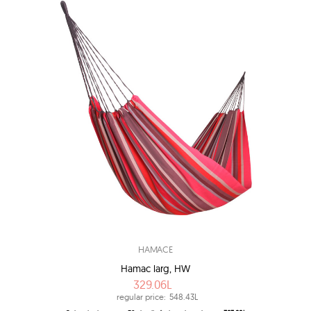
HAMACE
Hamac larg, HW
329.06L
regular price:
548.43L