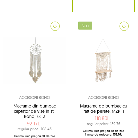
Nou
ACCESORII BOHO
ACCESORII BOHO
Macrame din bumbac
Macrame de bumbac cu
captator de vise în stil
raft de perete, MZP_1
Boho, ŁS_3
118.80L
92.17L
regular price:
139.76L
regular price:
108.43L
Cel mai mic preț cu 30 de zile
înainte de reducere:
139.76L
Cel mai mic preț cu 30 de zile