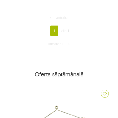
anterior
1
din 1
următorul
Oferta săptămânală