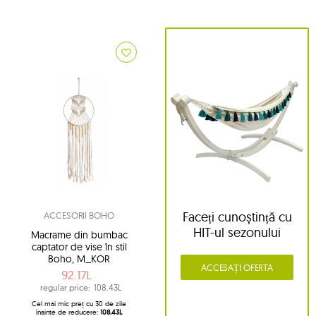
Faceți cunoștință cu
ACCESORII BOHO
HIT-ul sezonului
Macrame din bumbac
captator de vise în stil
Boho, M_KOR
ACCESAȚI OFERTA
92.17L
regular price:
108.43L
Cel mai mic preț cu 30 de zile
înainte de reducere:
108.43L