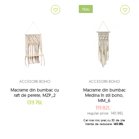
Nou
ACCESORII BOHO
ACCESORII BOHO
Macrame din bumbac cu
Macrame din bumbac
raft de perete, MZP_2
Medina în stil boho,
MM_6
139.76L
119.82L
regular price:
140.96L
Cel mai mic preț cu 30 de zile
înainte de reducere:
140.96L