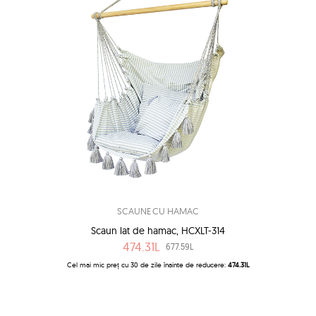
SCAUNE CU HAMAC
Scaun lat de hamac, HCXLT-314
474.31L
677.59L
Cel mai mic preț cu 30 de zile înainte de reducere:
474.31L