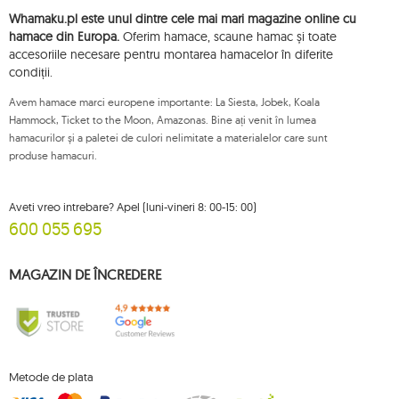
dreptul de a depune, la o autoritate de supraveghere aplicabilă, o
Whamaku.pl este unul dintre cele mai mari magazine online cu
plângere privind prelucrarea acestor date și retrageți, în orice moment,
consimțământul dvs. pentru prelucrarea datelor dvs. personale, cu o astfel
hamace din Europa.
Oferim hamace, scaune hamac și toate
de retragere care nu afectează legalitatea prelucrării efectuate anterior
accesoriile necesare pentru montarea hamacelor în diferite
acestora. Pentru a exercita oricare dintre drepturile menționate mai sus, vă
condiții.
rugăm să contactați departamentul de servicii pentru clienți Mouton
Interactive prin e-mail sau printr-o scrisoare trimisă la adresa sa înregistrată.
Avem hamace marci europene importante: La Siesta, Jobek, Koala
Pentru mai multe informații, vă rugăm să vizitați:
www.mouton.pl/ODO
Hammock, Ticket to the Moon, Amazonas. Bine ați venit în lumea
hamacurilor și a paletei de culori nelimitate a materialelor care sunt
produse hamacuri.
Aveti vreo intrebare? Apel (luni-vineri 8: 00-15: 00)
600 055 695
MAGAZIN DE ÎNCREDERE
Metode de plata