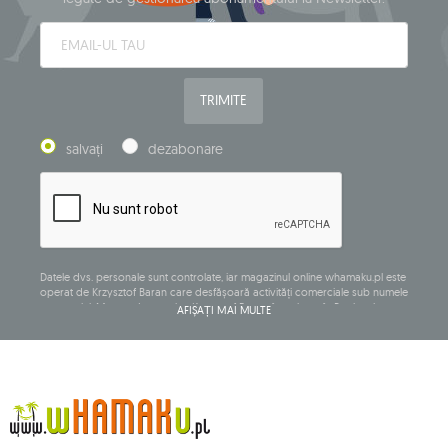
TRIMITE
salvați
dezabonare
Datele dvs. personale sunt controlate, iar magazinul online whamaku.pl este
operat de Krzysztof Baran care desfășoară activități comerciale sub numele
companiei: Mouton Interactive Krzysztof Baran, înregistrat în Registrul
AFIȘAȚI MAI MULTE
central al activităților comerciale și având sediul social la ul. Starowiejska
265, 08-110 Siedlce, NIP (număr de identificare fiscală): 821-152-01-37, REGON
(număr statistic): 711650928.
Datele vor fi prelucrate în scopul distribuirii buletinului informativ și vor fi
stocate până când vă dezabonați.
Veți avea dreptul să accesați, să rectificați, să ștergeți, să limitați prelucrarea
și să vă opuneți prelucrării datelor dvs. cu caracter personal, precum și