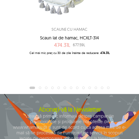
SCAUNE CU HAMAC
Scaun lat de hamac, HCXLT-314
474.31L
677.59L
Cel mai mic preț cu 30 de zile înainte de reducere:
474.31L
Abonați-vă la Newsletter
Vreau să primesc informații despre campaniile
promoționale și produsele noi oferite de
www.whamaku.pl și sunt de acord cu ca adresa mea de e-
mail să fie procesată de Furnizorul de servicii în scopuri
legate de gestionarea abonamentului la Newsletter.