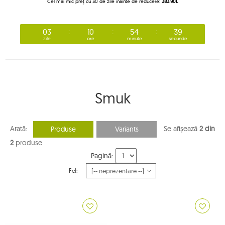
Cel mai mic preț cu 30 de zile înainte de reducere:
383.90L
03
10
54
39
zile
ore
minute
secunde
Smuk
Arată:
Se afișează
2 din
Produse
Variants
2
produse
Pagină:
Fel: