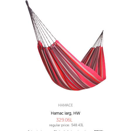
HAMACE
Hamac larg, HW
329.06L
regular price:
548.43L