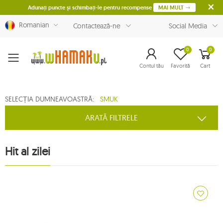
Adunați puncte și schimbați-le pentru recompense
MAI MULT
Romanian
Contactează-ne
Social Media
0
0
Menu
Contul tău
Favorită
Cart
SELECȚIA DUMNEAVOASTRĂ:
SMUK
ARATĂ FILTRELE
Hit al zilei