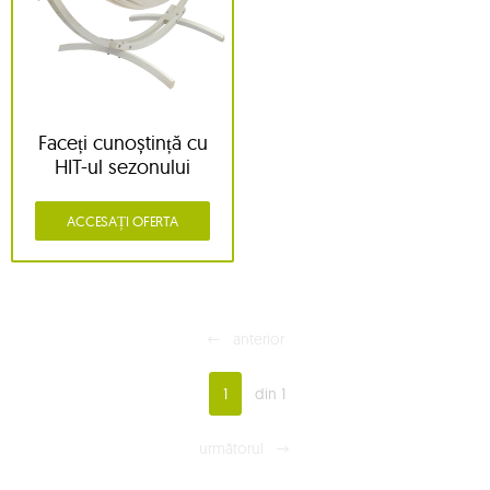
Faceți cunoștință cu
HIT-ul sezonului
ACCESAȚI OFERTA
anterior
1
din 1
următorul