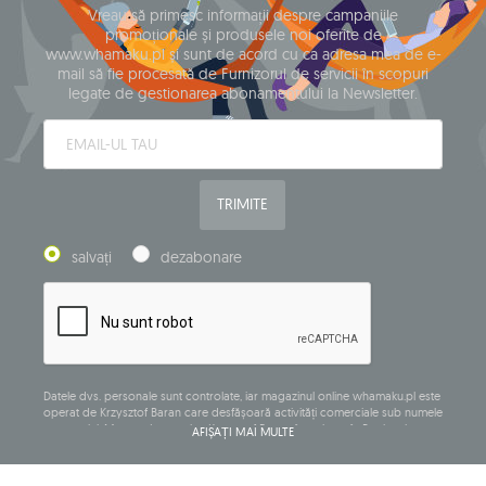
Vreau să primesc informații despre campaniile
promoționale și produsele noi oferite de
www.whamaku.pl și sunt de acord cu ca adresa mea de e-
mail să fie procesată de Furnizorul de servicii în scopuri
legate de gestionarea abonamentului la Newsletter.
TRIMITE
salvați
dezabonare
Datele dvs. personale sunt controlate, iar magazinul online whamaku.pl este
operat de Krzysztof Baran care desfășoară activități comerciale sub numele
companiei: Mouton Interactive Krzysztof Baran, înregistrat în Registrul
AFIȘAȚI MAI MULTE
central al activităților comerciale și având sediul social la ul. Starowiejska
265, 08-110 Siedlce, NIP (număr de identificare fiscală): 821-152-01-37, REGON
(număr statistic): 711650928.