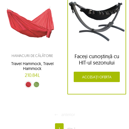
Faceți cunoștință cu
HAMACURI DE CĂLĂTORIE
HIT-ul sezonului
Travel Hammock, Travel
Hammock
210.84L
ACCESAȚI OFERTA
roșu (fire)
verde (meadow)
anterior