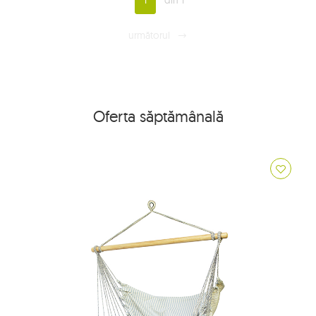
1
din 1
următorul
Oferta săptămânală