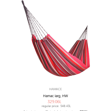
HAMACE
Hamac larg, HW
329.06L
regular price:
548.43L