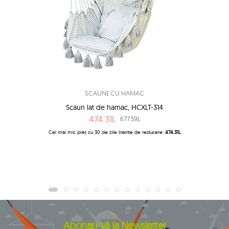
SCAUNE CU HAMAC
Scaun lat de hamac, HCXLT-314
474.31L
677.59L
Cel mai mic preț cu 30 de zile înainte de reducere:
474.31L
Abonați-vă la Newsletter