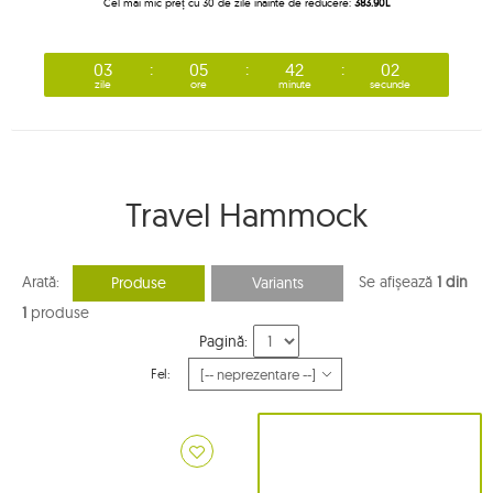
Cel mai mic preț cu 30 de zile înainte de reducere:
383.90L
03
05
42
02
zile
ore
minute
secunde
Travel Hammock
Arată:
Se afișează
1 din
Produse
Variants
1
produse
Pagină:
Fel: