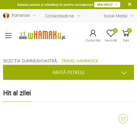
Adunați puncte și schimbați-le pentru recompense
MAI MULT
Romanian
Contactează-ne
Social Media
0
0
Menu
Contul tău
Favorită
Cart
SELECȚIA DUMNEAVOASTRĂ:
TRAVEL HAMMOCK
ARATĂ FILTRELE
Hit al zilei