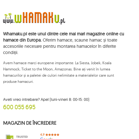
Datele vor fi prelucrate în scopul distribuirii buletinului informativ și vor fi
stocate până când vă dezabonați.
Veți avea dreptul să accesați, să rectificați, să ștergeți, să limitați prelucrarea
și să vă opuneți prelucrării datelor dvs. cu caracter personal, precum și
dreptul de a depune, la o autoritate de supraveghere aplicabilă, o
Whamaku.pl este unul dintre cele mai mari magazine online cu
plângere privind prelucrarea acestor date și retrageți, în orice moment,
consimțământul dvs. pentru prelucrarea datelor dvs. personale, cu o astfel
hamace din Europa.
Oferim hamace, scaune hamac și toate
de retragere care nu afectează legalitatea prelucrării efectuate anterior
accesoriile necesare pentru montarea hamacelor în diferite
acestora. Pentru a exercita oricare dintre drepturile menționate mai sus, vă
condiții.
rugăm să contactați departamentul de servicii pentru clienți Mouton
Interactive prin e-mail sau printr-o scrisoare trimisă la adresa sa înregistrată.
Avem hamace marci europene importante: La Siesta, Jobek, Koala
Pentru mai multe informații, vă rugăm să vizitați:
www.mouton.pl/ODO
Hammock, Ticket to the Moon, Amazonas. Bine ați venit în lumea
hamacurilor și a paletei de culori nelimitate a materialelor care sunt
produse hamacuri.
Aveti vreo intrebare? Apel (luni-vineri 8: 00-15: 00)
600 055 695
MAGAZIN DE ÎNCREDERE