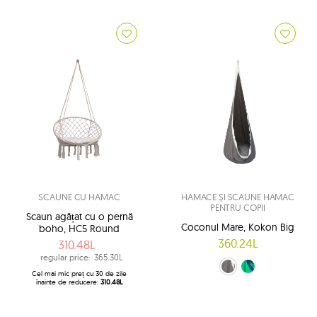
SCAUNE CU HAMAC
HAMACE ȘI SCAUNE HAMAC
PENTRU COPII
Scaun agățat cu o pernă
Coconul Mare, Kokon Big
boho, HC5 Round
360.24L
310.48L
regular price:
365.30L
verde și bleumarin (5)
gri (1)
Cel mai mic preț cu 30 de zile
înainte de reducere:
310.48L