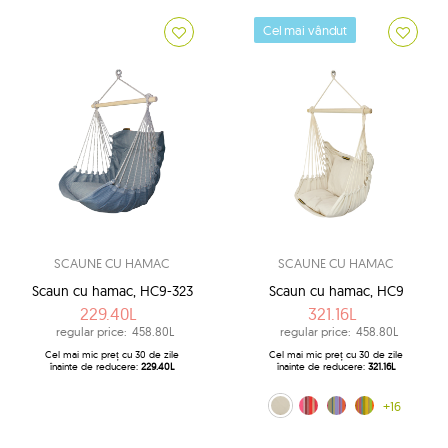
Cel mai vândut
SCAUNE CU HAMAC
SCAUNE CU HAMAC
Scaun cu hamac, HC9-323
Scaun cu hamac, HC9
229.40L
321.16L
regular price:
458.80L
regular price:
458.80L
Cel mai mic preț cu 30 de zile
Cel mai mic preț cu 30 de zile
înainte de reducere:
229.40L
înainte de reducere:
321.16L
ecru (209)
Lava (218)
curcubeu (239)
Amelie (256)
+16