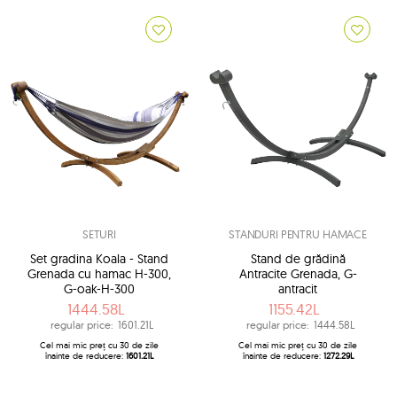
SETURI
STANDURI PENTRU HAMACE
Set gradina Koala - Stand
Stand de grădină
Grenada cu hamac H-300,
Antracite Grenada, G-
G-oak-H-300
antracit
1444.58L
1155.42L
regular price:
1601.21L
regular price:
1444.58L
Cel mai mic preț cu 30 de zile
Cel mai mic preț cu 30 de zile
înainte de reducere:
1601.21L
înainte de reducere:
1272.29L