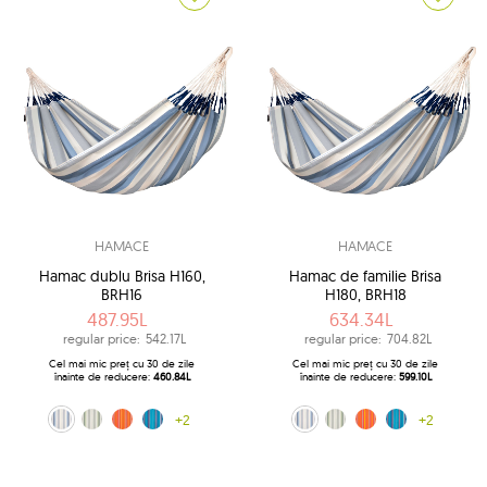
HAMACE
HAMACE
Hamac dublu Brisa H160,
Hamac de familie Brisa
BRH16
H180, BRH18
487.95L
634.34L
regular price:
542.17L
regular price:
704.82L
Cel mai mic preț cu 30 de zile
Cel mai mic preț cu 30 de zile
înainte de reducere:
460.84L
înainte de reducere:
599.10L
albastru alb (13)
măslin (14)
portocaliu (28)
albastru (38)
+2
albastru alb (013)
măslin (14)
portocaliu (28)
albastru (38)
+2