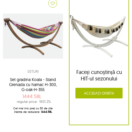
Faceți cunoștință cu
SETURI
HIT-ul sezonului
Set gradina Koala - Stand
Grenada cu hamac H-300,
G-oak-H-355
ACCESAȚI OFERTA
1444.58L
regular price:
1601.21L
Cel mai mic preț cu 30 de zile
înainte de reducere:
1444.58L