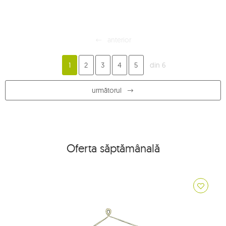
anterior
1
2
3
4
5
din 6
următorul
Oferta săptămânală