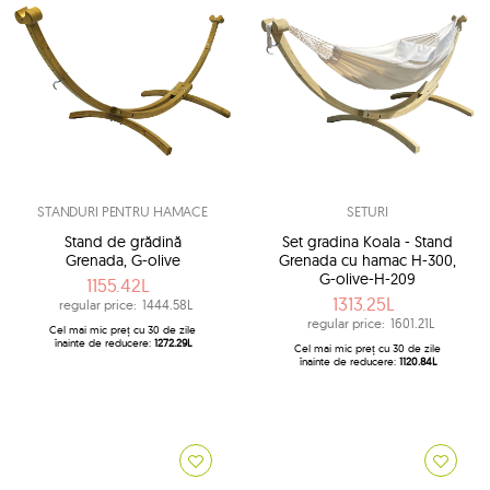
STANDURI PENTRU HAMACE
SETURI
Stand de grădină
Set gradina Koala - Stand
Grenada, G-olive
Grenada cu hamac H-300,
G-olive-H-209
1155.42L
1313.25L
regular price:
1444.58L
regular price:
1601.21L
Cel mai mic preț cu 30 de zile
înainte de reducere:
1272.29L
Cel mai mic preț cu 30 de zile
înainte de reducere:
1120.84L