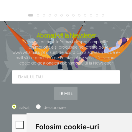
Abonați-vă la Newsletter
Vreau să primesc informații despre campaniile
promoționale și produsele noi oferite de
www.whamaku.pl și sunt de acord cu ca adresa mea de e-
mail să fie procesată de Furnizorul de servicii în scopuri
legate de gestionarea abonamentului la Newsletter.
TRIMITE
salvați
dezabonare
Folosim cookie-uri