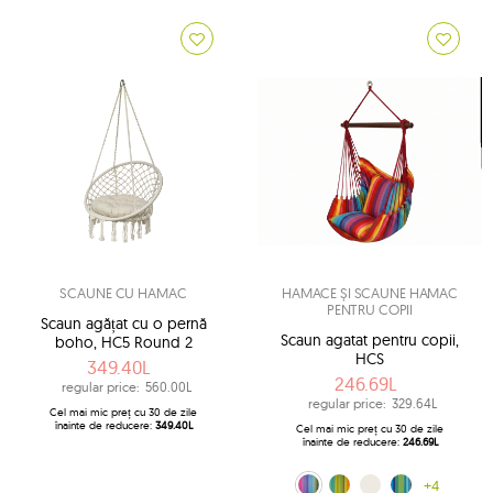
SCAUNE CU HAMAC
HAMACE ȘI SCAUNE HAMAC
PENTRU COPII
Scaun agățat cu o pernă
Scaun agatat pentru copii,
boho, HC5 Round 2
HCS
349.40L
246.69L
regular price:
560.00L
regular price:
329.64L
Cel mai mic preț cu 30 de zile
înainte de reducere:
349.40L
Cel mai mic preț cu 30 de zile
înainte de reducere:
246.69L
Multiple (160)
Kuna Yala (188)
ecru (209)
albastru (242)
+4