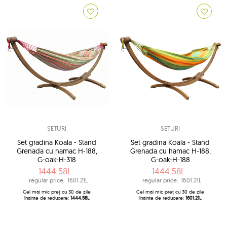
SETURI
SETURI
Set gradina Koala - Stand
Set gradina Koala - Stand
Grenada cu hamac H-188,
Grenada cu hamac H-188,
G-oak-H-318
G-oak-H-188
1444.58L
1444.58L
regular price:
1601.21L
regular price:
1601.21L
Cel mai mic preț cu 30 de zile
Cel mai mic preț cu 30 de zile
înainte de reducere:
1444.58L
înainte de reducere:
1601.21L