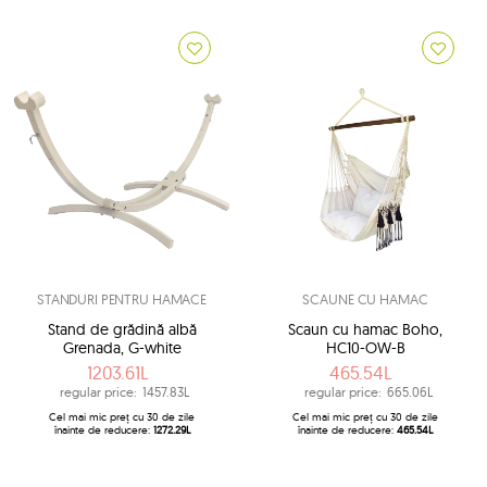
STANDURI PENTRU HAMACE
SCAUNE CU HAMAC
Stand de grădină albă
Scaun cu hamac Boho,
Grenada, G-white
HC10-OW-B
1203.61L
465.54L
regular price:
1457.83L
regular price:
665.06L
Cel mai mic preț cu 30 de zile
Cel mai mic preț cu 30 de zile
înainte de reducere:
1272.29L
înainte de reducere:
465.54L