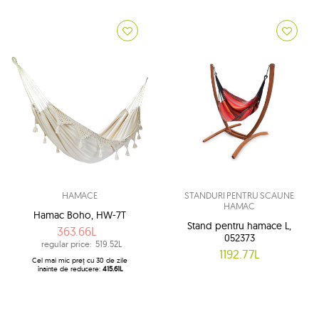
HAMACE
STANDURI PENTRU SCAUNE
HAMAC
Hamac Boho, HW-7T
Stand pentru hamace L,
363.66L
052373
regular price:
519.52L
1192.77L
Cel mai mic preț cu 30 de zile
înainte de reducere:
415.61L