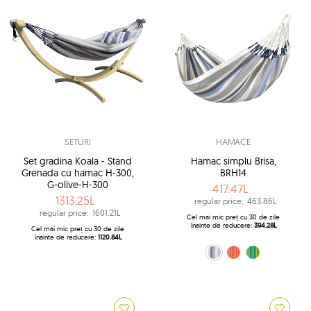
SETURI
HAMACE
Set gradina Koala - Stand
Hamac simplu Brisa,
Grenada cu hamac H-300,
BRH14
G-olive-H-300
417.47L
1313.25L
regular price:
463.86L
regular price:
1601.21L
Cel mai mic preț cu 30 de zile
înainte de reducere:
394.28L
Cel mai mic preț cu 30 de zile
înainte de reducere:
1120.84L
albastru alb (13 - Sea Salt)
portocaliu (28 - Toucan)
verde (48 - Lime)