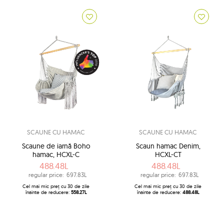
SCAUNE CU HAMAC
SCAUNE CU HAMAC
Scaune de iarnă Boho
Scaun hamac Denim,
hamac, HCXL-C
HCXL-CT
488.48L
488.48L
regular price:
697.83L
regular price:
697.83L
Cel mai mic preț cu 30 de zile
Cel mai mic preț cu 30 de zile
înainte de reducere:
558.27L
înainte de reducere:
488.48L