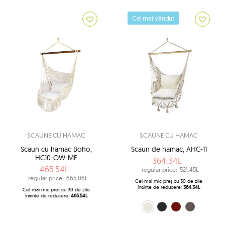
Cel mai vândut
SCAUNE CU HAMAC
SCAUNE CU HAMAC
Scaun cu hamac Boho,
Scaun de hamac, AHC-11
HC10-OW-MF
364.34L
465.54L
regular price:
521.45L
regular price:
665.06L
Cel mai mic preț cu 30 de zile
înainte de reducere:
364.34L
Cel mai mic preț cu 30 de zile
înainte de reducere:
465.54L
ecru (0209)
negru (10)
roșu (325)
gri (9)