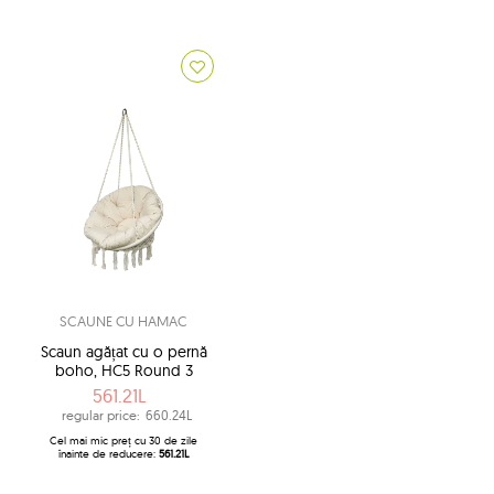
SCAUNE CU HAMAC
Scaun agățat cu o pernă
boho, HC5 Round 3
561.21L
regular price:
660.24L
Cel mai mic preț cu 30 de zile
înainte de reducere:
561.21L