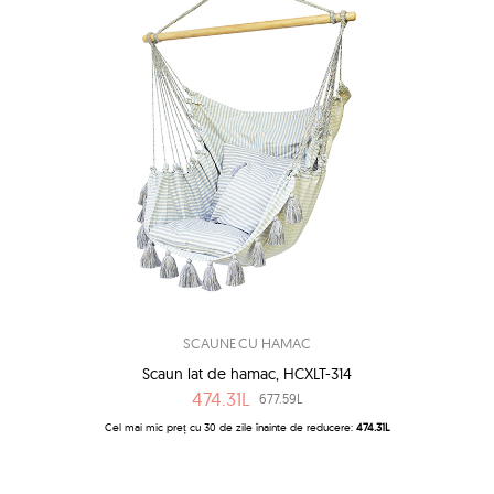
SCAUNE CU HAMAC
Scaun lat de hamac, HCXLT-314
474.31L
677.59L
Cel mai mic preț cu 30 de zile înainte de reducere:
474.31L