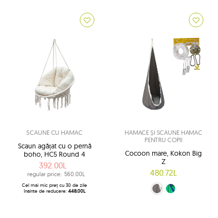
SCAUNE CU HAMAC
HAMACE ȘI SCAUNE HAMAC
PENTRU COPII
Scaun agățat cu o pernă
Cocoon mare, Kokon Big
boho, HC5 Round 4
Z
392.00L
480.72L
regular price:
560.00L
Cel mai mic preț cu 30 de zile
verde și bleumarin (5)
gri (1)
înainte de reducere:
448.00L