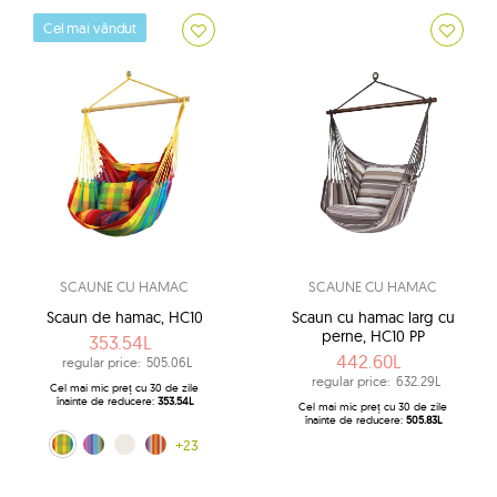
Cel mai vândut
SCAUNE CU HAMAC
SCAUNE CU HAMAC
Scaun de hamac, HC10
Scaun cu hamac larg cu
perne, HC10 PP
353.54L
442.60L
regular price:
505.06L
regular price:
632.29L
Cel mai mic preț cu 30 de zile
înainte de reducere:
353.54L
Cel mai mic preț cu 30 de zile
înainte de reducere:
505.83L
Viva Mexico (154C)
Multiple (160)
ecru (209)
Costa Rica (217)
+23