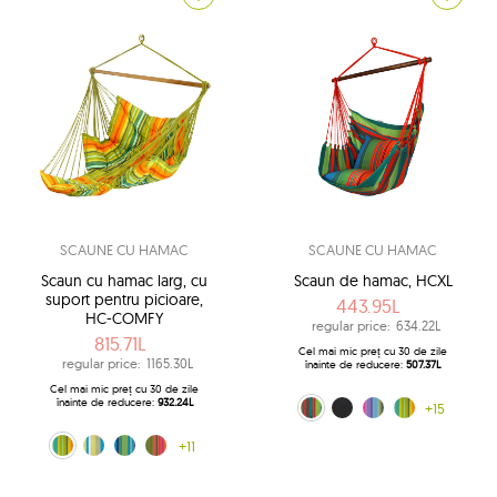
SCAUNE CU HAMAC
SCAUNE CU HAMAC
Scaun cu hamac larg, cu
Scaun de hamac, HCXL
suport pentru picioare,
443.95L
HC-COMFY
regular price:
634.22L
815.71L
Cel mai mic preț cu 30 de zile
regular price:
1165.30L
înainte de reducere:
507.37L
Cel mai mic preț cu 30 de zile
înainte de reducere:
932.24L
Tequila sunrise (0333)
negru (10)
Multiple (160)
Kuna Yala (188)
+15
Kuna Yala (188)
200x100 (204)
albastru (242)
curcubeu (272)
+11