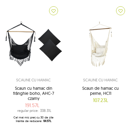
SCAUNE CU HAMAC
SCAUNE CU HAMAC
Scaun cu hamac din
Scaun de hamac cu
frânghie boho, AHC-7
perne, HC11
czarny
107.23L
191.57L
regular price:
338.31L
Cel mai mic preț cu 30 de zile
înainte de reducere:
191.57L