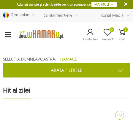
Adunați puncte și schimbați-le pentru recompense
MAI MULT
Romanian
Contactează-ne
Social Media
0
0
Menu
Contul tău
Favorită
Cart
SELECȚIA DUMNEAVOASTRĂ:
'HAMACE'
ARATĂ FILTRELE
Hit al zilei