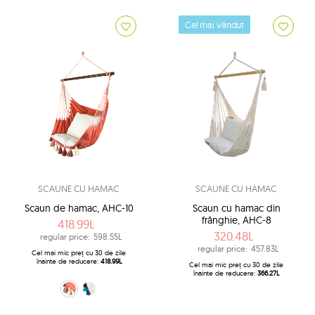
Cel mai vândut
SCAUNE CU HAMAC
SCAUNE CU HAMAC
Scaun de hamac, AHC-10
Scaun cu hamac din
frânghie, AHC-8
418.99L
320.48L
regular price:
598.55L
regular price:
457.83L
Cel mai mic preț cu 30 de zile
înainte de reducere:
418.99L
Cel mai mic preț cu 30 de zile
înainte de reducere:
366.27L
Salmon (12)
albastru-ecru (209b)