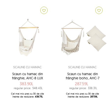
SCAUNE CU HAMAC
SCAUNE CU HAMAC
Scaun cu hamac din
Scaun cu hamac din
frânghie, AHC-8 LUX
frânghie boho, AHC-7
383.90L
287.59L
regular price:
548.43L
regular price:
338.31L
Cel mai mic preț cu 30 de zile
Cel mai mic preț cu 30 de zile
înainte de reducere:
438.75L
înainte de reducere:
287.59L