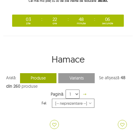
Cel mai mic preț cu 30 de zile înainte de reducere:
383.90L
03
22
48
05
zile
ore
minute
secunde
Hamace
Arată:
Se afișează
48
Produse
Variants
din 260
produse
Pagină:
Fel: