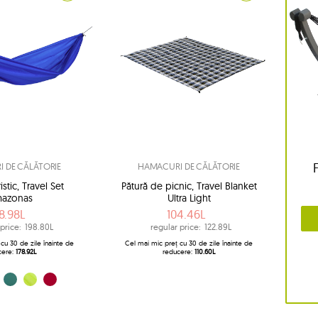
 DE CĂLĂTORIE
HAMACURI DE CĂLĂTORIE
stic, Travel Set
Pătură de picnic, Travel Blanket
azonas
Ultra Light
8.98L
104.46L
price:
198.80L
regular price:
122.89L
cu 30 de zile înainte de
Cel mai mic preț cu 30 de zile înainte de
cere:
178.92L
reducere:
110.60L
uflage)
e (Jungle)
lemon (Lime)
roșu (Mars)