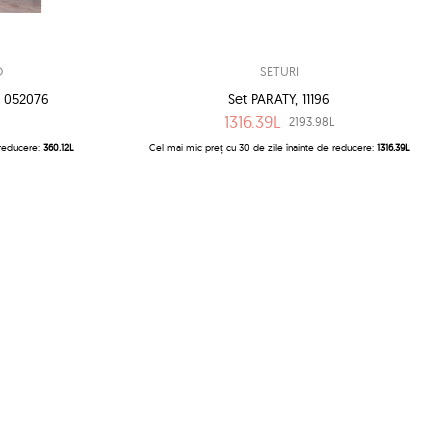
O
SETURI
 052076
Set PARATY, 11196
1316.39L
2193.98L
 reducere:
360.12L
Cel mai mic preț cu 30 de zile înainte de reducere:
1316.39L