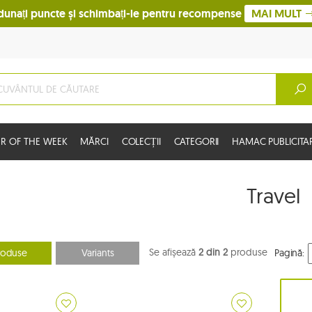
dunați puncte și schimbați-le pentru recompense
MAI MULT
R OF THE WEEK
MĂRCI
COLECȚII
CATEGORII
HAMAC PUBLICITA
Travel
Se afișează
2 din 2
produse
roduse
Variants
Pagină: