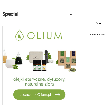
scaun hamac koala
6
hamac pentru copii koala
Special
27
koala accesorii pentru hamac
1
vela
Scaun
5
habana
Cel mai mic preț
14
hamac lunar
2
scaun moon
13
suspensie hamac
1
hamac din bumbac
1
zestawy ogrodowe
4
jagram stă
3
crua outdoor
9
hamacul stă koala
1
oslo
2