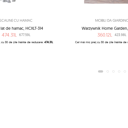
SCAUNE CU HAMAC
MOBILI DA GIARDIN
 lat de hamac, HCXLT-314
Warzywnik Home Garden,
474.31L
360.12L
677.59L
423.98L
 cu 30 de zile înainte de reducere:
474.31L
Cel mai mic preț cu 30 de zile înainte de