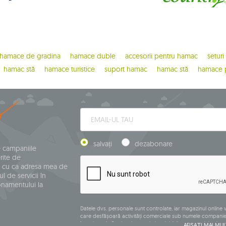
hamace de gradina
hamace duble
accesorii pentru hamac
seturi
hamac stă
hamace turistice
suport hamac
hamac stă
hamace p
salvați
dezabonare
e campaniile
rite de
 cu ca adresa mea de
l de servicii în
onamentului la
Datele dvs. personale sunt controlate, iar magazinul onlin
care desfășoară activități comerciale sub numele companiei
înregistrat în Registrul central al activităților comerciale și 
AFIȘAȚI MAI MUL