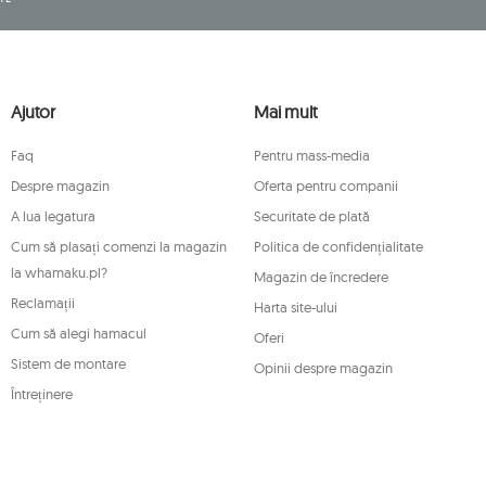
, REGON (număr statistic): 711650928.
ormativ și vor fi stocate până când vă
mitați prelucrarea și să vă opuneți prelucrării
depune, la o autoritate de supraveghere
Ajutor
Mai mult
retrageți, în orice moment, consimțământul
de retragere care nu afectează legalitatea
Faq
Pentru mass-media
icare dintre drepturile menționate mai sus,
enți Mouton Interactive prin e-mail sau
Despre magazin
Oferta pentru companii
A lua legatura
Securitate de plată
n.pl/ODO
Cum să plasați comenzi la magazin
Politica de confidențialitate
la whamaku.pl?
Magazin de încredere
Reclamații
Harta site-ului
Cum să alegi hamacul
Oferi
Sistem de montare
Opinii despre magazin
Întreținere