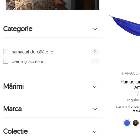
Categorie
2
hamacuri de călătorie
1
perne și accesorii
HAMACURI
Hamac turi
Mărimi
Am
16
regular 
Marca
Cel mai mic preț 
redu
albastru (Blue)
camo (Camo
verd
Colectie