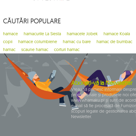
3
breve
4
brisa
CĂUTĂRI POPULARE
1
bugnet
1
cacoon pod
hamace
hamacurile La Siesta
hamacele Jobek
hamace Koala
1
california
copii
hamace columbiene
hamac cu bare
hamac de bumbac
1
carello baby
hamac
scaune hamac
corturi hamac
2
casa mount
1
chain
1
chaise rocker
Abonați-vă la Newsletter
1
chico
Vreau să primesc informații despr
promoționale și produsele noi ofe
1
chillounge
www.whamaku.pl și sunt de acord
1
classic fly
e-mail să fie procesată de Furnizoru
scopuri legate de gestionarea ab
2
colibri 3.0
Newsletter.
10
coșuri de picnic
1
crua koala