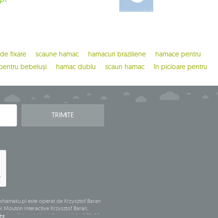
 de fixare
scaune hamac
hamacuri braziliene
hamace pentru
entru bebeluși
hamac dublu
scaun hamac
în picioare pentru
TRIMITE
e whamaku.pl este operat de Krzysztof Baran
: Mouton Interactive Krzysztof Baran,
având sediul social la ul. Starowiejska 265, 08-
TE