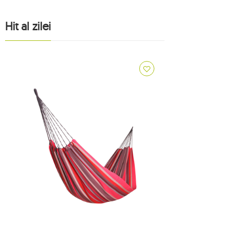
4
1
Hit al zilei
1
1
1
3
8
14
accesorii koala
9
accesorii ticket to the moon
7
adventure
8
alți producători
2
american dream
2
apollo
1
arcus
1
arte