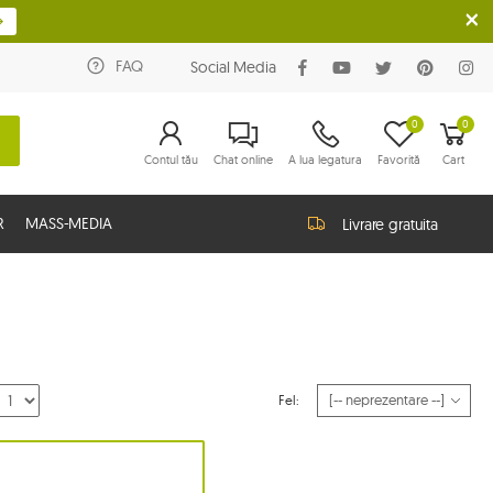
FAQ
Social Media
0
0
Contul tău
Chat online
A lua legatura
Favorită
Cart
R
MASS-MEDIA
Livrare gratuita
Fel: