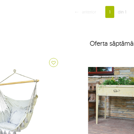
anterior
1
din 1
Oferta săptămâ