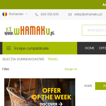
A
Romanian
600 055 695
sklep@whamaku.pl
Începe cumpărăturile
HOME
OFFE
SELECȚIA DUMNEAVOASTRĂ:
TRAVEL
Filtre:
Sterge tot
Arată:
P