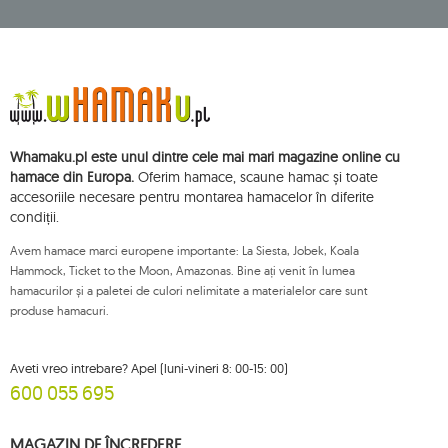
9
cumbia
1
deluxe
1
dockside
1
domo
1
door clamp
Whamaku.pl este unul dintre cele mai mari magazine online cu
3
double
hamace din Europa.
Oferim hamace, scaune hamac și toate
accesoriile necesare pentru montarea hamacelor în diferite
5
dream
condiții.
1
dstand
Avem hamace marci europene importante: La Siesta, Jobek, Koala
1
easy +
Hammock, Ticket to the Moon, Amazonas. Bine ați venit în lumea
hamacurilor și a paletei de culori nelimitate a materialelor care sunt
1
eco-friendly hammock
produse hamacuri.
2
etno
2
fat
Aveti vreo intrebare? Apel (luni-vineri 8: 00-15: 00)
600 055 695
2
florencia
1
foot rest
MAGAZIN DE ÎNCREDERE