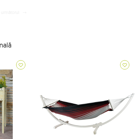
următorul
nală