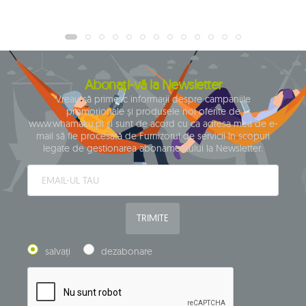
Abonați-vă la Newsletter
Vreau să primesc informații despre campaniile
promoționale și produsele noi oferite de
www.whamaku.pl și sunt de acord cu ca adresa mea de e-
mail să fie procesată de Furnizorul de servicii în scopuri
legate de gestionarea abonamentului la Newsletter.
TRIMITE
salvați
dezabonare