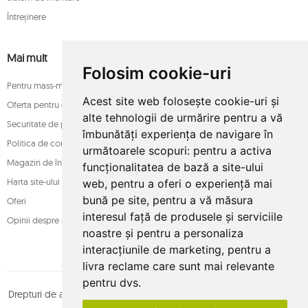
Întreținere
Mai mult
Folosim cookie-uri
Pentru mass-media
Acest site web folosește cookie-uri și
Oferta pentru companii
alte tehnologii de urmărire pentru a vă
Securitate de plată
îmbunătăți experiența de navigare în
Politica de confidențialitate
următoarele scopuri:
pentru a activa
Magazin de încredere
funcționalitatea de bază a site-ului
Harta site-ului
web
,
pentru a oferi o experiență mai
bună pe site
,
pentru a vă măsura
Oferi
interesul față de produsele și serviciile
Opinii despre magazin
noastre și pentru a personaliza
interacțiunile de marketing
,
pentru a
livra reclame care sunt mai relevante
pentru dvs
.
Drepturi de autor © whamaku.pl. Toate drepturile rezervate. Proiectat