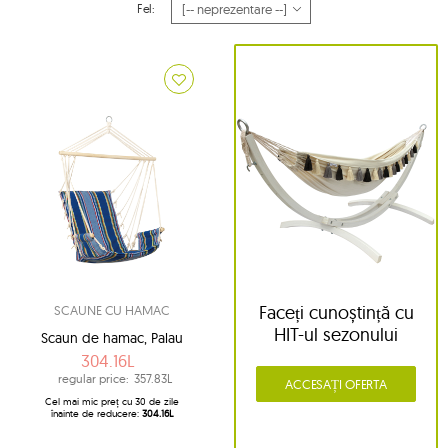
Fel:
Faceți cunoștință cu
SCAUNE CU HAMAC
HIT-ul sezonului
Scaun de hamac, Palau
304.16L
regular price:
357.83L
ACCESAȚI OFERTA
Cel mai mic preț cu 30 de zile
înainte de reducere:
304.16L