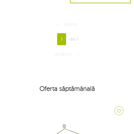
anterior
1
din 1
următorul
Oferta săptămânală