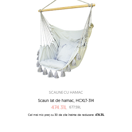
SCAUNE CU HAMAC
Scaun lat de hamac, HCXLT-314
474.31L
677.59L
Cel mai mic preț cu 30 de zile înainte de reducere:
474.31L