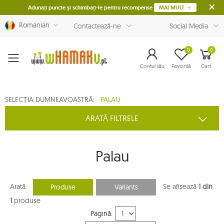
Adunați puncte și schimbați-le pentru recompense
MAI MULT
Romanian
Contactează-ne
Social Media
0
0
Menu
Contul tău
Favorită
Cart
SELECȚIA DUMNEAVOASTRĂ:
PALAU
ARATĂ FILTRELE
Palau
Arată:
Se afișează
1 din
Produse
Variants
1
produse
Pagină: