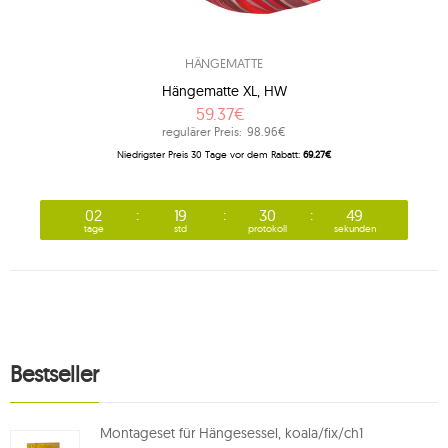
HÄNGEMATTE
Hängematte XL, HW
59.37€
regulärer Preis:
98.96€
Niedrigster Preis 30 Tage vor dem Rabatt:
69.27€
02
19
30
48
tage
std
protokoll
sekunden
Bestseller
Montageset für Hängesessel, koala/fix/ch1