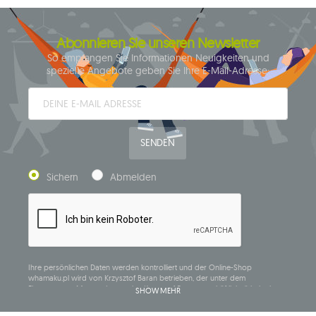
Abonnieren Sie unseren Newsletter
So empfangen Sie Informationen Neuigkeiten und
spezielle Angebote geben Sie Ihre E-Mail-Adresse:
SENDEN
Sichern
Abmelden
Ihre persönlichen Daten werden kontrolliert und der Online-Shop
whamaku.pl wird von Krzysztof Baran betrieben, der unter dem
Firmennamen Mouton Interactive Krzysztof Baran geschäftlich tätig ist, in
SHOW MEHR
das Central Business Activity Register eingetragen ist und seinen Sitz in der
ul. Starowiejska 265, 08-110 Siedlce, NIP (Steueridentifikationsnummer): 821-