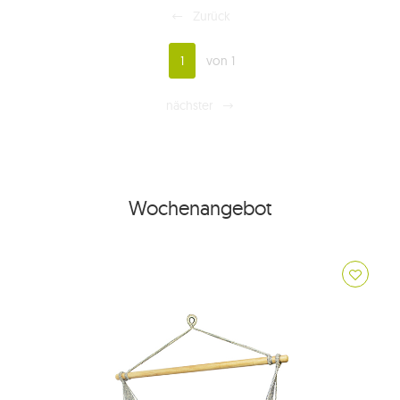
Zurück
1
von 1
nächster
Wochenangebot