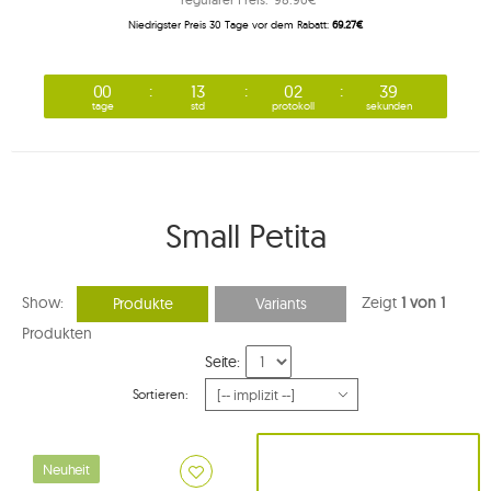
Niedrigster Preis 30 Tage vor dem Rabatt:
69.27€
00
13
02
39
tage
std
protokoll
sekunden
Small Petita
Show:
Zeigt
1 von 1
Produkte
Variants
Produkten
Seite:
Sortieren:
Neuheit