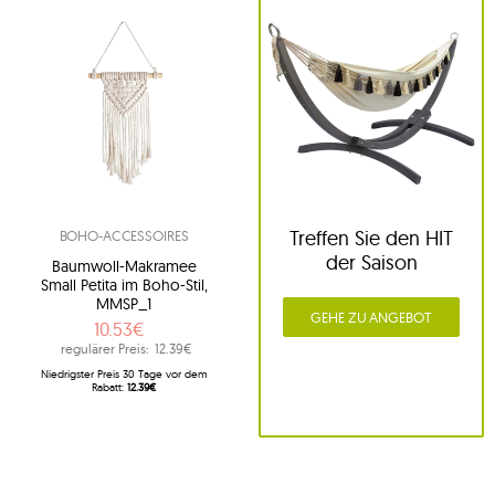
Treffen Sie den HIT
BOHO-ACCESSOIRES
der Saison
Baumwoll-Makramee
Small Petita im Boho-Stil,
MMSP_1
GEHE ZU ANGEBOT
10.53€
regulärer Preis:
12.39€
Niedrigster Preis 30 Tage vor dem
Rabatt:
12.39€