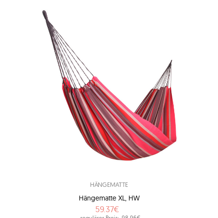
HÄNGEMATTE
Hängematte XL, HW
59.37€
regulärer Preis:
98.96€