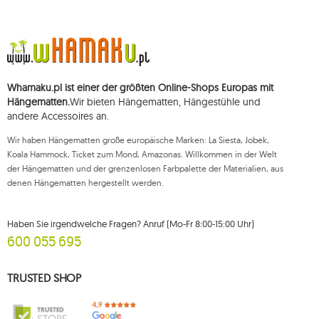
152-01-37, REGON (statistische Nummer): 711650928.
Die Daten werden zum Zwecke der Verbreitung des Newsletters
verarbeitet und bis zu Ihrer Abmeldung gespeichert.
Sie haben das Recht, auf die Verarbeitung Ihrer personenbezogenen Daten
zuzugreifen, diese zu korrigieren, zu löschen, deren Verarbeitung zu
beschränken und der Verarbeitung zu widersprechen, sowie das Recht, bei
Whamaku.pl ist einer der größten Online-Shops Europas mit
einer zuständigen Aufsichtsbehörde eine Beschwerde über die
Verarbeitung dieser Daten einzureichen und zu erheben Ihre Einwilligung
Hängematten.
Wir bieten Hängematten, Hängestühle und
zur Verarbeitung Ihrer personenbezogenen Daten kann jederzeit
andere Accessoires an.
widerrufen werden, wobei ein solcher Widerruf die Rechtmäßigkeit der
zuvor durchgeführten Verarbeitung nicht beeinträchtigt. Um eines der oben
Wir haben Hängematten große europäische Marken: La Siesta, Jobek,
genannten Rechte auszuüben, wenden Sie sich bitte per E-Mail oder per
Brief an die registrierte Adresse an die Kundendienstabteilung von Mouton
Koala Hammock, Ticket zum Mond, Amazonas. Willkommen in der Welt
Interactive.
der Hängematten und der grenzenlosen Farbpalette der Materialien, aus
denen Hängematten hergestellt werden.
Weitere Informationen finden Sie unter:
www.mouton.pl/ODO
Haben Sie irgendwelche Fragen? Anruf (Mo-Fr 8:00-15:00 Uhr)
600 055 695
TRUSTED SHOP