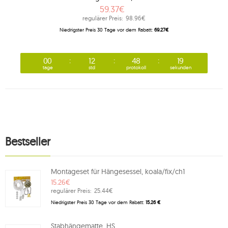
59.37€
regulärer Preis:
98.96€
Niedrigster Preis 30 Tage vor dem Rabatt:
69.27€
00
12
48
19
tage
std
protokoll
sekunden
Bestseller
Montageset für Hängesessel, koala/fix/ch1
15.26€
regulärer Preis:
25.44€
Niedrigster Preis 30 Tage vor dem Rabatt:
15.26 €
Stabhängematte, HS