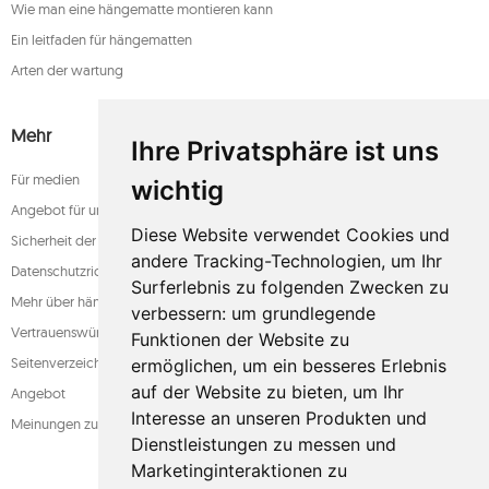
Wie man eine hängematte montieren kann
Ein leitfaden für hängematten
Arten der wartung
Mehr
Ihre Privatsphäre ist uns
Für medien
wichtig
Angebot für unternehmen
Diese Website verwendet Cookies und
Sicherheit der zahlung
andere Tracking-Technologien, um Ihr
Datenschutzrichtlinie
Surferlebnis zu folgenden Zwecken zu
Mehr über hängematten
verbessern:
um grundlegende
Vertrauenswürdiger laden
Funktionen der Website zu
Seitenverzeichnis
ermöglichen
,
um ein besseres Erlebnis
auf der Website zu bieten
,
um Ihr
Angebot
Interesse an unseren Produkten und
Meinungen zum shop
Dienstleistungen zu messen und
Marketinginteraktionen zu