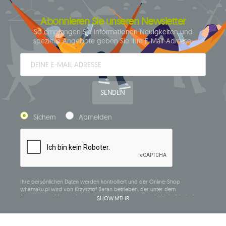
Abonnieren Sie unseren Newsletter
So empfangen Sie Informationen Neuigkeiten und
spezielle Angebote geben Sie Ihre E-Mail-Adresse:
SENDEN
Sichern
Abmelden
Ihre persönlichen Daten werden kontrolliert und der Online-Shop
whamaku.pl wird von Krzysztof Baran betrieben, der unter dem
Firmennamen Mouton Interactive Krzysztof Baran geschäftlich tätig ist, in
SHOW MEHR
das Central Business Activity Register eingetragen ist und seinen Sitz in der
ul. Starowiejska 265, 08-110 Siedlce, NIP (Steueridentifikationsnummer): 821-
152-01-37, REGON (statistische Nummer): 711650928.