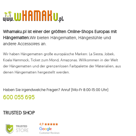
Die Daten werden zum Zwecke der Verbreitung des Newsletters
verarbeitet und bis zu Ihrer Abmeldung gespeichert.
Sie haben das Recht, auf die Verarbeitung Ihrer personenbezogenen Daten
zuzugreifen, diese zu korrigieren, zu löschen, deren Verarbeitung zu
beschränken und der Verarbeitung zu widersprechen, sowie das Recht, bei
Whamaku.pl ist einer der größten Online-Shops Europas mit
einer zuständigen Aufsichtsbehörde eine Beschwerde über die
Verarbeitung dieser Daten einzureichen und zu erheben Ihre Einwilligung
Hängematten.
Wir bieten Hängematten, Hängestühle und
zur Verarbeitung Ihrer personenbezogenen Daten kann jederzeit
andere Accessoires an.
widerrufen werden, wobei ein solcher Widerruf die Rechtmäßigkeit der
zuvor durchgeführten Verarbeitung nicht beeinträchtigt. Um eines der oben
Wir haben Hängematten große europäische Marken: La Siesta, Jobek,
genannten Rechte auszuüben, wenden Sie sich bitte per E-Mail oder per
Brief an die registrierte Adresse an die Kundendienstabteilung von Mouton
Koala Hammock, Ticket zum Mond, Amazonas. Willkommen in der Welt
Interactive.
der Hängematten und der grenzenlosen Farbpalette der Materialien, aus
denen Hängematten hergestellt werden.
Weitere Informationen finden Sie unter:
www.mouton.pl/ODO
Haben Sie irgendwelche Fragen? Anruf (Mo-Fr 8:00-15:00 Uhr)
600 055 695
TRUSTED SHOP